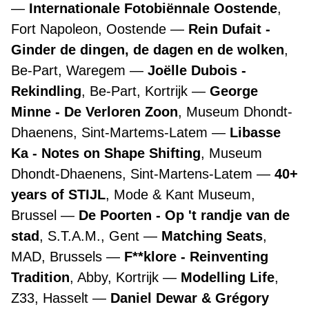
Internationale Fotobiënnale Oostende
,
Fort Napoleon, Oostende
Rein Dufait -
Ginder de dingen, de dagen en de wolken
,
Be-Part, Waregem
Joëlle Dubois -
Rekindling
, Be-Part, Kortrijk
George
Minne - De Verloren Zoon
, Museum Dhondt-
Dhaenens, Sint-Martems-Latem
Libasse
Ka - Notes on Shape Shifting
, Museum
Dhondt-Dhaenens, Sint-Martens-Latem
40+
years of STIJL
, Mode & Kant Museum,
Brussel
De Poorten - Op 't randje van de
stad
, S.T.A.M., Gent
Matching Seats
,
MAD, Brussels
F**klore - Reinventing
Tradition
, Abby, Kortrijk
Modelling Life
,
Z33, Hasselt
Daniel Dewar & Grégory