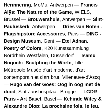
Herinnering
, MoMu, Antwerpen
Francis
Alÿs: The Nature of the Game
, WIELS,
Brussel
Brouwershuis
, Antwerpen
Sint-
Pauluskerk
, Antwerpen
Dries van Noten -
Flagshipstore Accessoires
, Paris
DING -
Design Museum
, Gent
Etel Adnan.
Poetry of Colors
, K20 Kunstsammlung
Nordrhein-Westfalen, Düsseldorf
Isamu
Noguchi. Sculpting the World
, Lille
Métropole Musée d'art moderne, d'art
contemporain et d'art brut, Villeneuve-d'Ascq
Hugo van der Goes: Oog in oog met de
dood
, Sint-Janshospitaal, Brugge
LGDR
Paris - Art Basel
, Basel
Kehinde Wiley &
Alexandre Diop: La prochaine fois, le feu
,