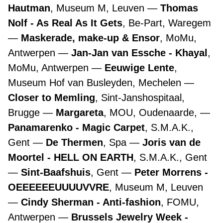
Hautman
, Museum M, Leuven
Thomas
Nolf - As Real As It Gets
, Be-Part, Waregem
Maskerade, make-up & Ensor
, MoMu,
Antwerpen
Jan-Jan van Essche - Khayal
,
MoMu, Antwerpen
Eeuwige Lente
,
Museum Hof van Busleyden, Mechelen
Closer to Memling
, Sint-Janshospitaal,
Brugge
Margareta
, MOU, Oudenaarde,
Panamarenko - Magic Carpet
, S.M.A.K.,
Gent
De Thermen
, Spa
Joris van de
Moortel - HELL ON EARTH
, S.M.A.K., Gent
Sint-Baafshuis
, Gent
Peter Morrens -
OEEEEEEUUUUVVRE
, Museum M, Leuven
Cindy Sherman - Anti-fashion
, FOMU,
Antwerpen
Brussels Jewelry Week -