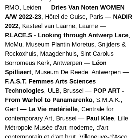
RMO, Leiden
Dries Van Noten WOMEN
A/W 2022-23
, Hôtel de Guise, Paris
NADIR
2022
, Kasteel van Laarne, Laarne
P.LACE.S - Looking through Antwerp Lace
,
MoMu, Museum Plantin Moretus, Snijders &
Rockoxhuis, Maagdenhuis, Sint Carolus
Borromeus Kerk, Antwerpen
Léon
Spilliaert
, Museum De Reede, Antwerpen
F.A.S.T. Femmes Arts Sciences
Technologies
, ULB, Brussel
POP ART -
From Warhol to Panamarenko
, S.M.A.K.,
Gent
La Vie matérielle
, Centrale for
contemporary Art, Brussel
Paul Klee
, Lille
Métropole Musée d'art moderne, d'art
contemporain et d'art brut, Villeneuve-d'Ascq