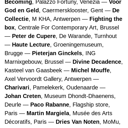
Becoming
, Palazzo Fortuny, Venezia
Voor
God en Geld
, Caermersklooster, Gent
De
Collectie
, M KHA, Antwerpen
Fighting the
box
, Centrale For Contemporary Art, Brussel
Peter de Cupere
, De Warande, Turnhout
Haute Lecture
, Groeningemuseum,
Brugge
Pieterjan Ginckels
, ING
Marnixgebouw, Brussel
Divine Decadence
,
Kasteel van Gaasbeek
Michel Mouffe
,
Axel Vervoordt Gallery, Antwerpen
Charivari
, Pamelekerk, Oudenaarde
Johan Creten
, Museum Dhondt-Dhaenens,
Deurle
Paco Rabanne
, Flagship store,
Paris
Martin Margiela
, Musée des Arts
Décoratifs, Paris
Dries Van Noten
, MoMu,