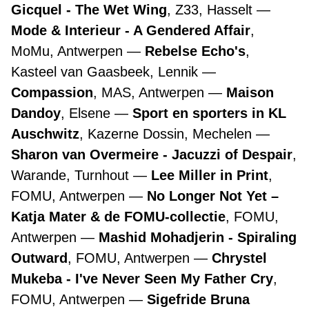
Gicquel - The Wet Wing
, Z33, Hasselt
Mode & Interieur - A Gendered Affair
,
MoMu, Antwerpen
Rebelse Echo's
,
Kasteel van Gaasbeek, Lennik
Compassion
, MAS, Antwerpen
Maison
Dandoy
, Elsene
Sport en sporters in KL
Auschwitz
, Kazerne Dossin, Mechelen
Sharon van Overmeire - Jacuzzi of Despair
,
Warande, Turnhout
Lee Miller in Print
,
FOMU, Antwerpen
No Longer Not Yet –
Katja Mater & de FOMU-collectie
, FOMU,
Antwerpen
Mashid Mohadjerin - Spiraling
Outward
, FOMU, Antwerpen
Chrystel
Mukeba - I've Never Seen My Father Cry
,
FOMU, Antwerpen
Sigefride Bruna