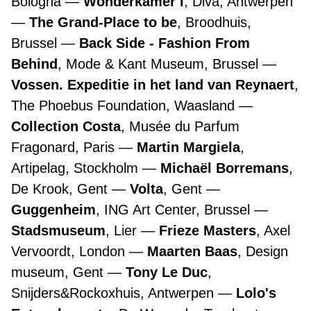
Bologna
Wonderkamer I
, Diva, Antwerpen
The Grand-Place to be
, Broodhuis,
Brussel
Back Side - Fashion From
Behind
, Mode & Kant Museum, Brussel
Vossen. Expeditie in het land van Reynaert
,
The Phoebus Foundation, Waasland
Collection Costa
, Musée du Parfum
Fragonard, Paris
Martin Margiela
,
Artipelag, Stockholm
Michaël Borremans
,
De Krook, Gent
Volta
, Gent
Guggenheim
, ING Art Center, Brussel
Stadsmuseum
, Lier
Frieze Masters
, Axel
Vervoordt, London
Maarten Baas
, Design
museum, Gent
Tony Le Duc
,
Snijders&Rockoxhuis, Antwerpen
Lolo's