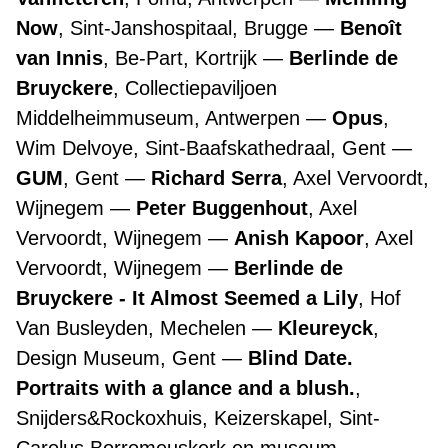
Now
, Sint-Janshospitaal, Brugge
Benoît
van Innis
, Be-Part, Kortrijk
Berlinde de
Bruyckere
, Collectiepaviljoen
Middelheimmuseum, Antwerpen
Opus
,
Wim Delvoye, Sint-Baafskathedraal, Gent
GUM
, Gent
Richard Serra
, Axel Vervoordt,
Wijnegem
Peter Buggenhout
, Axel
Vervoordt, Wijnegem
Anish Kapoor
, Axel
Vervoordt, Wijnegem
Berlinde de
Bruyckere - It Almost Seemed a Lily
, Hof
Van Busleyden, Mechelen
Kleureyck
,
Design Museum, Gent
Blind Date.
Portraits with a glance and a blush.
,
Snijders&Rockoxhuis, Keizerskapel, Sint-