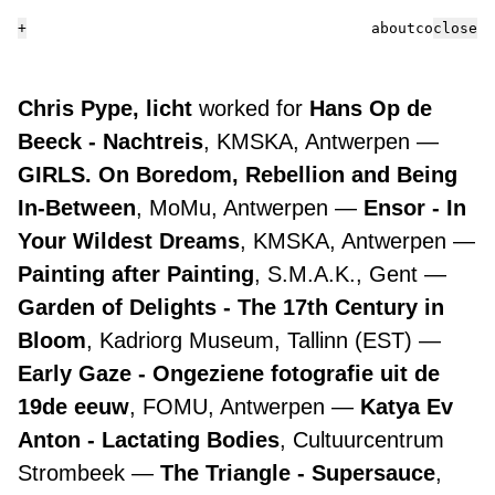
+
about
contact
close
Chris Pype, licht
worked for
Hans Op de
Beeck - Nachtreis
, KMSKA, Antwerpen
GIRLS. On Boredom, Rebellion and Being
In-Between
, MoMu, Antwerpen
Ensor - In
Your Wildest Dreams
, KMSKA, Antwerpen
Painting after Painting
, S.M.A.K., Gent
Garden of Delights - The 17th Century in
Bloom
, Kadriorg Museum, Tallinn (EST)
Early Gaze - Ongeziene fotografie uit de
19de eeuw
, FOMU, Antwerpen
Katya Ev
Anton - Lactating Bodies
, Cultuurcentrum
Strombeek
The Triangle - Supersauce
,