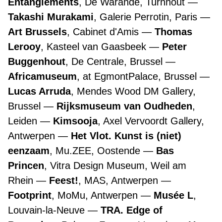
Entanglements
, De Warande, Turnhout
Takashi Murakami
, Galerie Perrotin, Paris
Art Brussels
, Cabinet d'Amis
Thomas
Lerooy
, Kasteel van Gaasbeek
Peter
Buggenhout
, De Centrale, Brussel
Africamuseum
, at EgmontPalace, Brussel
Lucas Arruda
, Mendes Wood DM Gallery,
Brussel
Rijksmuseum van Oudheden
,
Leiden
Kimsooja
, Axel Vervoordt Gallery,
Antwerpen
Het Vlot. Kunst is (niet)
eenzaam
, Mu.ZEE, Oostende
Bas
Princen
, Vitra Design Museum, Weil am
Rhein
Feest!
, MAS, Antwerpen
Footprint
, MoMu, Antwerpen
Musée L
,
Louvain-la-Neuve
TRA. Edge of