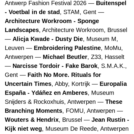
Antwerp Fashion Festival 2026
Buitenspel
- Voetbal in de stad
, STAM, Gent
Architecture Workroom - Sponge
Landscapes
, Architecture Workroom, Brussel
Alicja Kwade - Dusty Die
, Museum M,
Leuven
Embroidering Palestine
, MoMu,
Antwerpen
Michael Beutler
, Z33, Hasselt
Narcisse Tordoir - Fake Barok
, S.M.A.K.,
Gent
Faith No More. Rituals for
Uncertain Times
, Abby, Kortrijk
Europalia
España - Ydáñez en Amberes
, Museum
Snijders & Rockoxhuis, Antwerpen
These
Branching Moments
, FOMU, Antwerpen
Wouters & Hendrix
, Brussel
Jean Rustin -
Kijk niet weg
, Museum De Reede, Antwerpen