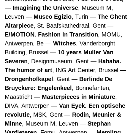
Imagining the Universe
, Museum M,
Leuven
Museo Egizio
, Turin
The Ghent
Altarpiece
, St. Baafskathedraal, Gent
E/MOTION. Fashion in Transition
, MOMU,
Antwerpen, Be
Witches
, Vanderborght
Building, Brussel
10 years Muller Van
Severen
, Designmuseum, Gent
Hahaha.
The humor of art
, ING Art Center, Brussel
Drongenhofkapel
, Gent
Berlinde De
Bruyckere: Engelenkeel
, Bonnefanten,
Maastricht
Masterpieces in Miniature
,
DIVA, Antwerpen
Van Eyck. Een optische
revolutie
, MSK, Gent
Rodin, Meunier &
Minne
, Museum M, Leuven
Stephan
Vanfleteren
, Fomu, Antwerpen
Memling