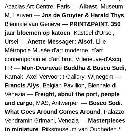
Acacias Art Centre, Paris
Albast
, Museum
M, Leuven
Jos de Gruyter & Harald Thys
,
Biënnale van Genève
PRINT&PAINT. 350
jaar bloemen op katoen
, Kasteel d'Ursel,
Ursel
Anette Messager: Alsof
, Lille
Métropole Musée d'art moderne, d'art
contemporain et d'art brut, Villeneuve-d'Ascq,
FR
Mon-Dvaravati Buddha & Bosco Sodi
,
Karnak, Axel Vervoordt Gallery, Wijnegem
Francis Alÿs
, Belgian Pavillion, Biennale di
Venezia
Freight, about the port, people
and cargo
, MAS, Antwerpen
Bosco Sodi.
What Goes Around Comes Around
, Palazzo
Vendramin Grimani, Venezia
Masterpieces
in miniature
, Rijksmuseum van Oudheden /