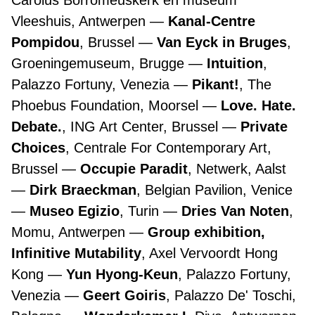
Carolus Borromeuskerk en museum
Vleeshuis, Antwerpen
Kanal-Centre
Pompidou
, Brussel
Van Eyck in Bruges
,
Groeningemuseum, Brugge
Intuition
,
Palazzo Fortuny, Venezia
Pikant!
, The
Phoebus Foundation, Moorsel
Love. Hate.
Debate.
, ING Art Center, Brussel
Private
Choices
, Centrale For Contemporary Art,
Brussel
Occupie Paradit
, Netwerk, Aalst
Dirk Braeckman
, Belgian Pavilion, Venice
Museo Egizio
, Turin
Dries Van Noten
,
Momu, Antwerpen
Group exhibition,
Infinitive Mutability
, Axel Vervoordt Hong
Kong
Yun Hyong-Keun
, Palazzo Fortuny,
Venezia
Geert Goiris
, Palazzo De' Toschi,