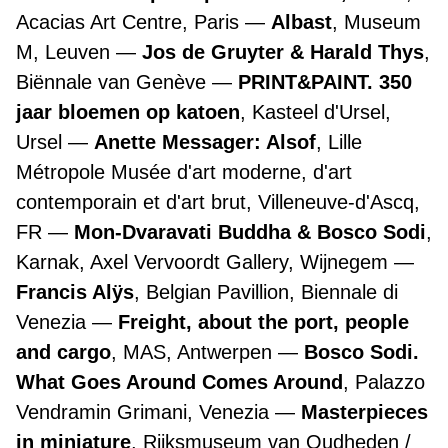
Acacias Art Centre, Paris
Albast
, Museum
M, Leuven
Jos de Gruyter & Harald Thys
,
Biënnale van Genève
PRINT&PAINT. 350
jaar bloemen op katoen
, Kasteel d'Ursel,
Ursel
Anette Messager: Alsof
, Lille
Métropole Musée d'art moderne, d'art
contemporain et d'art brut, Villeneuve-d'Ascq,
FR
Mon-Dvaravati Buddha & Bosco Sodi
,
Karnak, Axel Vervoordt Gallery, Wijnegem
Francis Alÿs
, Belgian Pavillion, Biennale di
Venezia
Freight, about the port, people
and cargo
, MAS, Antwerpen
Bosco Sodi.
What Goes Around Comes Around
, Palazzo
Vendramin Grimani, Venezia
Masterpieces
in miniature
, Rijksmuseum van Oudheden /