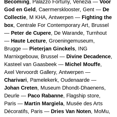
Becoming
, Palazzo Fortuny, Venezia
Voor
God en Geld
, Caermersklooster, Gent
De
Collectie
, M KHA, Antwerpen
Fighting the
box
, Centrale For Contemporary Art, Brussel
Peter de Cupere
, De Warande, Turnhout
Haute Lecture
, Groeningemuseum,
Brugge
Pieterjan Ginckels
, ING
Marnixgebouw, Brussel
Divine Decadence
,
Kasteel van Gaasbeek
Michel Mouffe
,
Axel Vervoordt Gallery, Antwerpen
Charivari
, Pamelekerk, Oudenaarde
Johan Creten
, Museum Dhondt-Dhaenens,
Deurle
Paco Rabanne
, Flagship store,
Paris
Martin Margiela
, Musée des Arts
Décoratifs, Paris
Dries Van Noten
, MoMu,