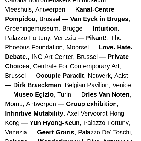
Carolus Borromeuskerk en museum
Vleeshuis, Antwerpen
Kanal-Centre
Pompidou
, Brussel
Van Eyck in Bruges
,
Groeningemuseum, Brugge
Intuition
,
Palazzo Fortuny, Venezia
Pikant!
, The
Phoebus Foundation, Moorsel
Love. Hate.
Debate.
, ING Art Center, Brussel
Private
Choices
, Centrale For Contemporary Art,
Brussel
Occupie Paradit
, Netwerk, Aalst
Dirk Braeckman
, Belgian Pavilion, Venice
Museo Egizio
, Turin
Dries Van Noten
,
Momu, Antwerpen
Group exhibition,
Infinitive Mutability
, Axel Vervoordt Hong
Kong
Yun Hyong-Keun
, Palazzo Fortuny,
Venezia
Geert Goiris
, Palazzo De' Toschi,