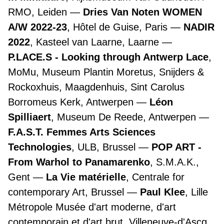
RMO, Leiden
Dries Van Noten WOMEN
A/W 2022-23
, Hôtel de Guise, Paris
NADIR
2022
, Kasteel van Laarne, Laarne
P.LACE.S - Looking through Antwerp Lace
,
MoMu, Museum Plantin Moretus, Snijders &
Rockoxhuis, Maagdenhuis, Sint Carolus
Borromeus Kerk, Antwerpen
Léon
Spilliaert
, Museum De Reede, Antwerpen
F.A.S.T. Femmes Arts Sciences
Technologies
, ULB, Brussel
POP ART -
From Warhol to Panamarenko
, S.M.A.K.,
Gent
La Vie matérielle
, Centrale for
contemporary Art, Brussel
Paul Klee
, Lille
Métropole Musée d'art moderne, d'art
contemporain et d'art brut, Villeneuve-d'Ascq