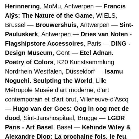
Herinnering
, MoMu, Antwerpen
Francis
Alÿs: The Nature of the Game
, WIELS,
Brussel
Brouwershuis
, Antwerpen
Sint-
Pauluskerk
, Antwerpen
Dries van Noten -
Flagshipstore Accessoires
, Paris
DING -
Design Museum
, Gent
Etel Adnan.
Poetry of Colors
, K20 Kunstsammlung
Nordrhein-Westfalen, Düsseldorf
Isamu
Noguchi. Sculpting the World
, Lille
Métropole Musée d'art moderne, d'art
contemporain et d'art brut, Villeneuve-d'Ascq
Hugo van der Goes: Oog in oog met de
dood
, Sint-Janshospitaal, Brugge
LGDR
Paris - Art Basel
, Basel
Kehinde Wiley &
Alexandre Diop: La prochaine fois, le feu
,