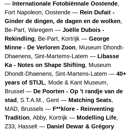
Internationale Fotobiënnale Oostende
,
Fort Napoleon, Oostende
Rein Dufait -
Ginder de dingen, de dagen en de wolken
,
Be-Part, Waregem
Joëlle Dubois -
Rekindling
, Be-Part, Kortrijk
George
Minne - De Verloren Zoon
, Museum Dhondt-
Dhaenens, Sint-Martems-Latem
Libasse
Ka - Notes on Shape Shifting
, Museum
Dhondt-Dhaenens, Sint-Martens-Latem
40+
years of STIJL
, Mode & Kant Museum,
Brussel
De Poorten - Op 't randje van de
stad
, S.T.A.M., Gent
Matching Seats
,
MAD, Brussels
F**klore - Reinventing
Tradition
, Abby, Kortrijk
Modelling Life
,
Z33, Hasselt
Daniel Dewar & Grégory