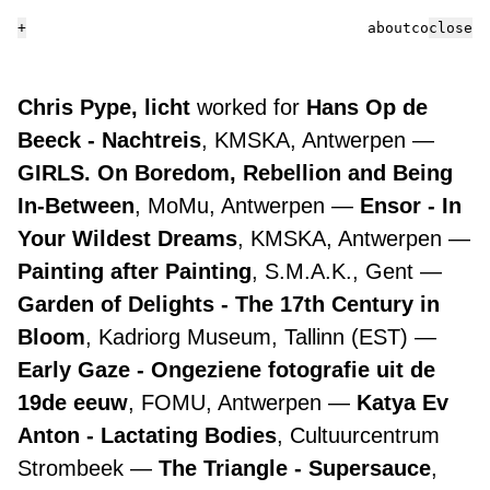
+
about
contact
close
Chris Pype, licht
worked for
Hans Op de
Beeck - Nachtreis
, KMSKA, Antwerpen
GIRLS. On Boredom, Rebellion and Being
In-Between
, MoMu, Antwerpen
Ensor - In
Your Wildest Dreams
, KMSKA, Antwerpen
Painting after Painting
, S.M.A.K., Gent
Garden of Delights - The 17th Century in
Bloom
, Kadriorg Museum, Tallinn (EST)
Early Gaze - Ongeziene fotografie uit de
19de eeuw
, FOMU, Antwerpen
Katya Ev
Anton - Lactating Bodies
, Cultuurcentrum
Strombeek
The Triangle - Supersauce
,