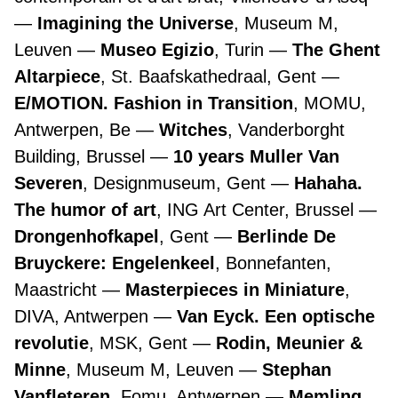
Imagining the Universe
, Museum M,
Leuven
Museo Egizio
, Turin
The Ghent
Altarpiece
, St. Baafskathedraal, Gent
E/MOTION. Fashion in Transition
, MOMU,
Antwerpen, Be
Witches
, Vanderborght
Building, Brussel
10 years Muller Van
Severen
, Designmuseum, Gent
Hahaha.
The humor of art
, ING Art Center, Brussel
Drongenhofkapel
, Gent
Berlinde De
Bruyckere: Engelenkeel
, Bonnefanten,
Maastricht
Masterpieces in Miniature
,
DIVA, Antwerpen
Van Eyck. Een optische
revolutie
, MSK, Gent
Rodin, Meunier &
Minne
, Museum M, Leuven
Stephan
Vanfleteren
, Fomu, Antwerpen
Memling