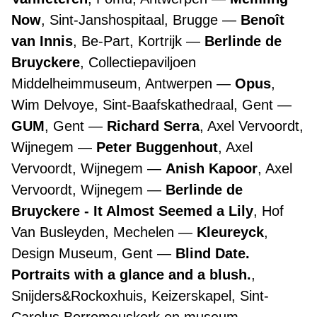
Now
, Sint-Janshospitaal, Brugge
Benoît
van Innis
, Be-Part, Kortrijk
Berlinde de
Bruyckere
, Collectiepaviljoen
Middelheimmuseum, Antwerpen
Opus
,
Wim Delvoye, Sint-Baafskathedraal, Gent
GUM
, Gent
Richard Serra
, Axel Vervoordt,
Wijnegem
Peter Buggenhout
, Axel
Vervoordt, Wijnegem
Anish Kapoor
, Axel
Vervoordt, Wijnegem
Berlinde de
Bruyckere - It Almost Seemed a Lily
, Hof
Van Busleyden, Mechelen
Kleureyck
,
Design Museum, Gent
Blind Date.
Portraits with a glance and a blush.
,
Snijders&Rockoxhuis, Keizerskapel, Sint-