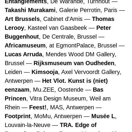
Entanglements
, De Warande, Turnhout
Takashi Murakami
, Galerie Perrotin, Paris
Art Brussels
, Cabinet d'Amis
Thomas
Lerooy
, Kasteel van Gaasbeek
Peter
Buggenhout
, De Centrale, Brussel
Africamuseum
, at EgmontPalace, Brussel
Lucas Arruda
, Mendes Wood DM Gallery,
Brussel
Rijksmuseum van Oudheden
,
Leiden
Kimsooja
, Axel Vervoordt Gallery,
Antwerpen
Het Vlot. Kunst is (niet)
eenzaam
, Mu.ZEE, Oostende
Bas
Princen
, Vitra Design Museum, Weil am
Rhein
Feest!
, MAS, Antwerpen
Footprint
, MoMu, Antwerpen
Musée L
,
Louvain-la-Neuve
TRA. Edge of