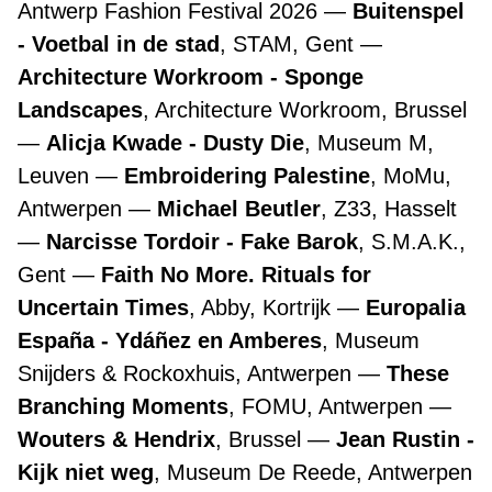
Antwerp Fashion Festival 2026
Buitenspel
- Voetbal in de stad
, STAM, Gent
Architecture Workroom - Sponge
Landscapes
, Architecture Workroom, Brussel
Alicja Kwade - Dusty Die
, Museum M,
Leuven
Embroidering Palestine
, MoMu,
Antwerpen
Michael Beutler
, Z33, Hasselt
Narcisse Tordoir - Fake Barok
, S.M.A.K.,
Gent
Faith No More. Rituals for
Uncertain Times
, Abby, Kortrijk
Europalia
España - Ydáñez en Amberes
, Museum
Snijders & Rockoxhuis, Antwerpen
These
Branching Moments
, FOMU, Antwerpen
Wouters & Hendrix
, Brussel
Jean Rustin -
Kijk niet weg
, Museum De Reede, Antwerpen