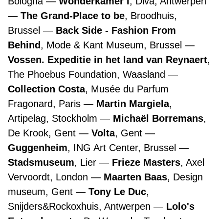
Bologna
Wonderkamer I
, Diva, Antwerpen
The Grand-Place to be
, Broodhuis,
Brussel
Back Side - Fashion From
Behind
, Mode & Kant Museum, Brussel
Vossen. Expeditie in het land van Reynaert
,
The Phoebus Foundation, Waasland
Collection Costa
, Musée du Parfum
Fragonard, Paris
Martin Margiela
,
Artipelag, Stockholm
Michaël Borremans
,
De Krook, Gent
Volta
, Gent
Guggenheim
, ING Art Center, Brussel
Stadsmuseum
, Lier
Frieze Masters
, Axel
Vervoordt, London
Maarten Baas
, Design
museum, Gent
Tony Le Duc
,
Snijders&Rockoxhuis, Antwerpen
Lolo's