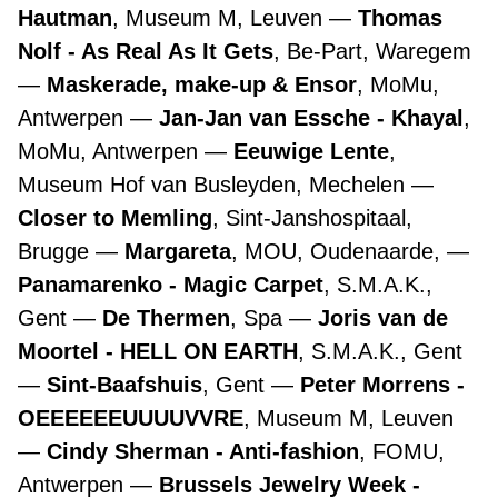
Hautman
, Museum M, Leuven
Thomas
Nolf - As Real As It Gets
, Be-Part, Waregem
Maskerade, make-up & Ensor
, MoMu,
Antwerpen
Jan-Jan van Essche - Khayal
,
MoMu, Antwerpen
Eeuwige Lente
,
Museum Hof van Busleyden, Mechelen
Closer to Memling
, Sint-Janshospitaal,
Brugge
Margareta
, MOU, Oudenaarde,
Panamarenko - Magic Carpet
, S.M.A.K.,
Gent
De Thermen
, Spa
Joris van de
Moortel - HELL ON EARTH
, S.M.A.K., Gent
Sint-Baafshuis
, Gent
Peter Morrens -
OEEEEEEUUUUVVRE
, Museum M, Leuven
Cindy Sherman - Anti-fashion
, FOMU,
Antwerpen
Brussels Jewelry Week -