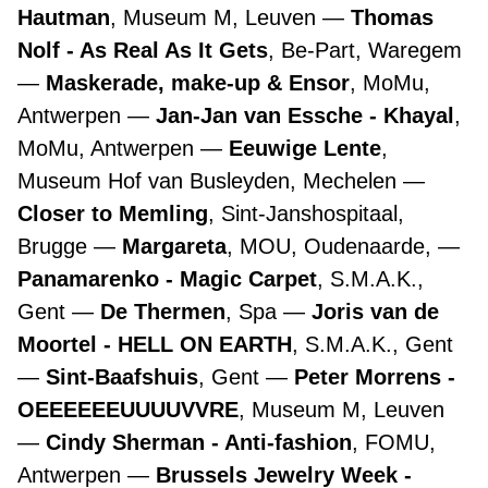
Hautman
, Museum M, Leuven
Thomas
Nolf - As Real As It Gets
, Be-Part, Waregem
Maskerade, make-up & Ensor
, MoMu,
Antwerpen
Jan-Jan van Essche - Khayal
,
MoMu, Antwerpen
Eeuwige Lente
,
Museum Hof van Busleyden, Mechelen
Closer to Memling
, Sint-Janshospitaal,
Brugge
Margareta
, MOU, Oudenaarde,
Panamarenko - Magic Carpet
, S.M.A.K.,
Gent
De Thermen
, Spa
Joris van de
Moortel - HELL ON EARTH
, S.M.A.K., Gent
Sint-Baafshuis
, Gent
Peter Morrens -
OEEEEEEUUUUVVRE
, Museum M, Leuven
Cindy Sherman - Anti-fashion
, FOMU,
Antwerpen
Brussels Jewelry Week -