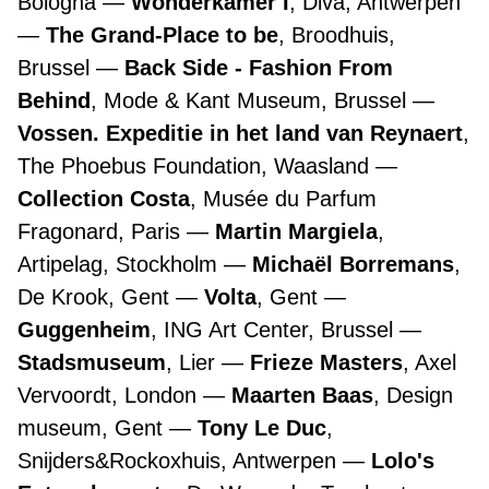
Bologna
Wonderkamer I
, Diva, Antwerpen
The Grand-Place to be
, Broodhuis,
Brussel
Back Side - Fashion From
Behind
, Mode & Kant Museum, Brussel
Vossen. Expeditie in het land van Reynaert
,
The Phoebus Foundation, Waasland
Collection Costa
, Musée du Parfum
Fragonard, Paris
Martin Margiela
,
Artipelag, Stockholm
Michaël Borremans
,
De Krook, Gent
Volta
, Gent
Guggenheim
, ING Art Center, Brussel
Stadsmuseum
, Lier
Frieze Masters
, Axel
Vervoordt, London
Maarten Baas
, Design
museum, Gent
Tony Le Duc
,
Snijders&Rockoxhuis, Antwerpen
Lolo's