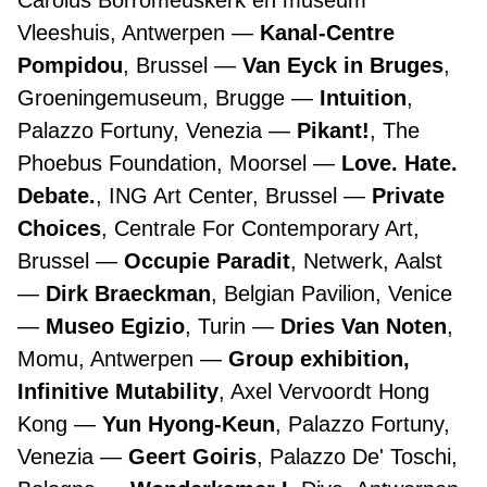
Carolus Borromeuskerk en museum
Vleeshuis, Antwerpen
Kanal-Centre
Pompidou
, Brussel
Van Eyck in Bruges
,
Groeningemuseum, Brugge
Intuition
,
Palazzo Fortuny, Venezia
Pikant!
, The
Phoebus Foundation, Moorsel
Love. Hate.
Debate.
, ING Art Center, Brussel
Private
Choices
, Centrale For Contemporary Art,
Brussel
Occupie Paradit
, Netwerk, Aalst
Dirk Braeckman
, Belgian Pavilion, Venice
Museo Egizio
, Turin
Dries Van Noten
,
Momu, Antwerpen
Group exhibition,
Infinitive Mutability
, Axel Vervoordt Hong
Kong
Yun Hyong-Keun
, Palazzo Fortuny,
Venezia
Geert Goiris
, Palazzo De' Toschi,