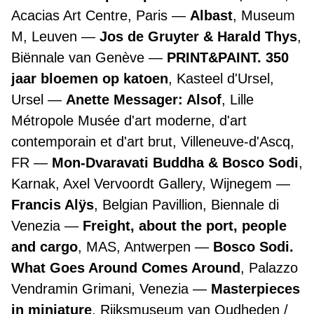
Acacias Art Centre, Paris
Albast
, Museum
M, Leuven
Jos de Gruyter & Harald Thys
,
Biënnale van Genève
PRINT&PAINT. 350
jaar bloemen op katoen
, Kasteel d'Ursel,
Ursel
Anette Messager: Alsof
, Lille
Métropole Musée d'art moderne, d'art
contemporain et d'art brut, Villeneuve-d'Ascq,
FR
Mon-Dvaravati Buddha & Bosco Sodi
,
Karnak, Axel Vervoordt Gallery, Wijnegem
Francis Alÿs
, Belgian Pavillion, Biennale di
Venezia
Freight, about the port, people
and cargo
, MAS, Antwerpen
Bosco Sodi.
What Goes Around Comes Around
, Palazzo
Vendramin Grimani, Venezia
Masterpieces
in miniature
, Rijksmuseum van Oudheden /