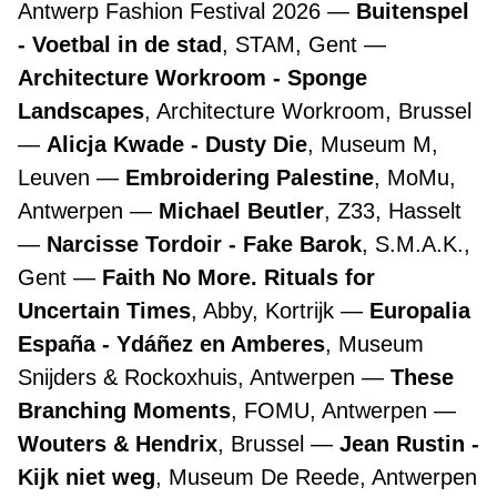
Antwerp Fashion Festival 2026
Buitenspel
- Voetbal in de stad
, STAM, Gent
Architecture Workroom - Sponge
Landscapes
, Architecture Workroom, Brussel
Alicja Kwade - Dusty Die
, Museum M,
Leuven
Embroidering Palestine
, MoMu,
Antwerpen
Michael Beutler
, Z33, Hasselt
Narcisse Tordoir - Fake Barok
, S.M.A.K.,
Gent
Faith No More. Rituals for
Uncertain Times
, Abby, Kortrijk
Europalia
España - Ydáñez en Amberes
, Museum
Snijders & Rockoxhuis, Antwerpen
These
Branching Moments
, FOMU, Antwerpen
Wouters & Hendrix
, Brussel
Jean Rustin -
Kijk niet weg
, Museum De Reede, Antwerpen