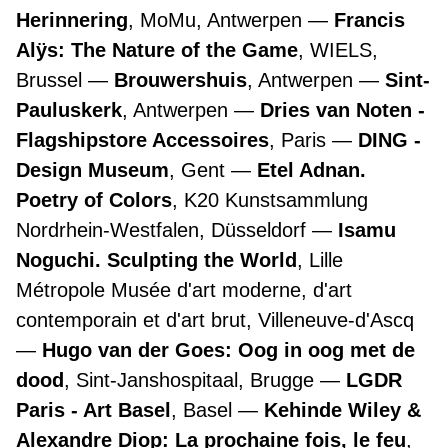
Herinnering
, MoMu, Antwerpen
Francis
Alÿs: The Nature of the Game
, WIELS,
Brussel
Brouwershuis
, Antwerpen
Sint-
Pauluskerk
, Antwerpen
Dries van Noten -
Flagshipstore Accessoires
, Paris
DING -
Design Museum
, Gent
Etel Adnan.
Poetry of Colors
, K20 Kunstsammlung
Nordrhein-Westfalen, Düsseldorf
Isamu
Noguchi. Sculpting the World
, Lille
Métropole Musée d'art moderne, d'art
contemporain et d'art brut, Villeneuve-d'Ascq
Hugo van der Goes: Oog in oog met de
dood
, Sint-Janshospitaal, Brugge
LGDR
Paris - Art Basel
, Basel
Kehinde Wiley &
Alexandre Diop: La prochaine fois, le feu
,