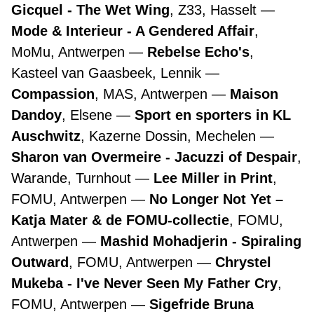
Gicquel - The Wet Wing
, Z33, Hasselt
Mode & Interieur - A Gendered Affair
,
MoMu, Antwerpen
Rebelse Echo's
,
Kasteel van Gaasbeek, Lennik
Compassion
, MAS, Antwerpen
Maison
Dandoy
, Elsene
Sport en sporters in KL
Auschwitz
, Kazerne Dossin, Mechelen
Sharon van Overmeire - Jacuzzi of Despair
,
Warande, Turnhout
Lee Miller in Print
,
FOMU, Antwerpen
No Longer Not Yet –
Katja Mater & de FOMU-collectie
, FOMU,
Antwerpen
Mashid Mohadjerin - Spiraling
Outward
, FOMU, Antwerpen
Chrystel
Mukeba - I've Never Seen My Father Cry
,
FOMU, Antwerpen
Sigefride Bruna