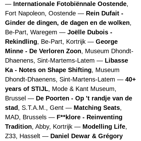
Internationale Fotobiënnale Oostende
,
Fort Napoleon, Oostende
Rein Dufait -
Ginder de dingen, de dagen en de wolken
,
Be-Part, Waregem
Joëlle Dubois -
Rekindling
, Be-Part, Kortrijk
George
Minne - De Verloren Zoon
, Museum Dhondt-
Dhaenens, Sint-Martems-Latem
Libasse
Ka - Notes on Shape Shifting
, Museum
Dhondt-Dhaenens, Sint-Martens-Latem
40+
years of STIJL
, Mode & Kant Museum,
Brussel
De Poorten - Op 't randje van de
stad
, S.T.A.M., Gent
Matching Seats
,
MAD, Brussels
F**klore - Reinventing
Tradition
, Abby, Kortrijk
Modelling Life
,
Z33, Hasselt
Daniel Dewar & Grégory