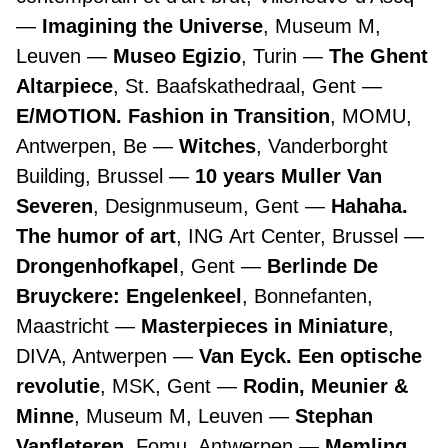
Imagining the Universe
, Museum M,
Leuven
Museo Egizio
, Turin
The Ghent
Altarpiece
, St. Baafskathedraal, Gent
E/MOTION. Fashion in Transition
, MOMU,
Antwerpen, Be
Witches
, Vanderborght
Building, Brussel
10 years Muller Van
Severen
, Designmuseum, Gent
Hahaha.
The humor of art
, ING Art Center, Brussel
Drongenhofkapel
, Gent
Berlinde De
Bruyckere: Engelenkeel
, Bonnefanten,
Maastricht
Masterpieces in Miniature
,
DIVA, Antwerpen
Van Eyck. Een optische
revolutie
, MSK, Gent
Rodin, Meunier &
Minne
, Museum M, Leuven
Stephan
Vanfleteren
, Fomu, Antwerpen
Memling