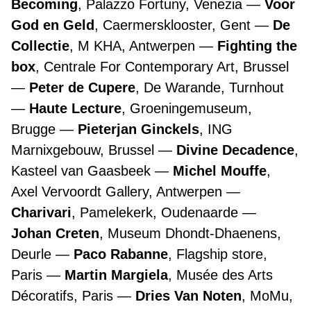
Becoming
, Palazzo Fortuny, Venezia
Voor
God en Geld
, Caermersklooster, Gent
De
Collectie
, M KHA, Antwerpen
Fighting the
box
, Centrale For Contemporary Art, Brussel
Peter de Cupere
, De Warande, Turnhout
Haute Lecture
, Groeningemuseum,
Brugge
Pieterjan Ginckels
, ING
Marnixgebouw, Brussel
Divine Decadence
,
Kasteel van Gaasbeek
Michel Mouffe
,
Axel Vervoordt Gallery, Antwerpen
Charivari
, Pamelekerk, Oudenaarde
Johan Creten
, Museum Dhondt-Dhaenens,
Deurle
Paco Rabanne
, Flagship store,
Paris
Martin Margiela
, Musée des Arts
Décoratifs, Paris
Dries Van Noten
, MoMu,