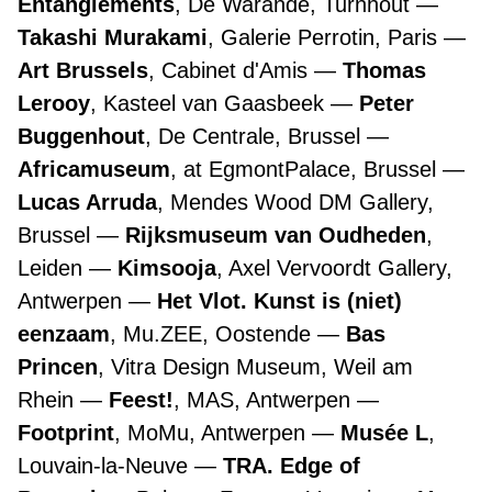
Entanglements
, De Warande, Turnhout
Takashi Murakami
, Galerie Perrotin, Paris
Art Brussels
, Cabinet d'Amis
Thomas
Lerooy
, Kasteel van Gaasbeek
Peter
Buggenhout
, De Centrale, Brussel
Africamuseum
, at EgmontPalace, Brussel
Lucas Arruda
, Mendes Wood DM Gallery,
Brussel
Rijksmuseum van Oudheden
,
Leiden
Kimsooja
, Axel Vervoordt Gallery,
Antwerpen
Het Vlot. Kunst is (niet)
eenzaam
, Mu.ZEE, Oostende
Bas
Princen
, Vitra Design Museum, Weil am
Rhein
Feest!
, MAS, Antwerpen
Footprint
, MoMu, Antwerpen
Musée L
,
Louvain-la-Neuve
TRA. Edge of