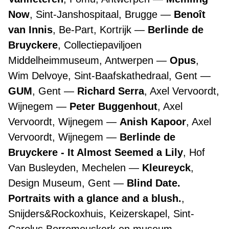
Now
, Sint-Janshospitaal, Brugge
Benoît
van Innis
, Be-Part, Kortrijk
Berlinde de
Bruyckere
, Collectiepaviljoen
Middelheimmuseum, Antwerpen
Opus
,
Wim Delvoye, Sint-Baafskathedraal, Gent
GUM
, Gent
Richard Serra
, Axel Vervoordt,
Wijnegem
Peter Buggenhout
, Axel
Vervoordt, Wijnegem
Anish Kapoor
, Axel
Vervoordt, Wijnegem
Berlinde de
Bruyckere - It Almost Seemed a Lily
, Hof
Van Busleyden, Mechelen
Kleureyck
,
Design Museum, Gent
Blind Date.
Portraits with a glance and a blush.
,
Snijders&Rockoxhuis, Keizerskapel, Sint-