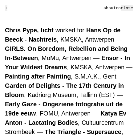
+
about
contact
close
Chris Pype, licht
worked for
Hans Op de
Beeck - Nachtreis
, KMSKA, Antwerpen
GIRLS. On Boredom, Rebellion and Being
In-Between
, MoMu, Antwerpen
Ensor - In
Your Wildest Dreams
, KMSKA, Antwerpen
Painting after Painting
, S.M.A.K., Gent
Garden of Delights - The 17th Century in
Bloom
, Kadriorg Museum, Tallinn (EST)
Early Gaze - Ongeziene fotografie uit de
19de eeuw
, FOMU, Antwerpen
Katya Ev
Anton - Lactating Bodies
, Cultuurcentrum
Strombeek
The Triangle - Supersauce
,