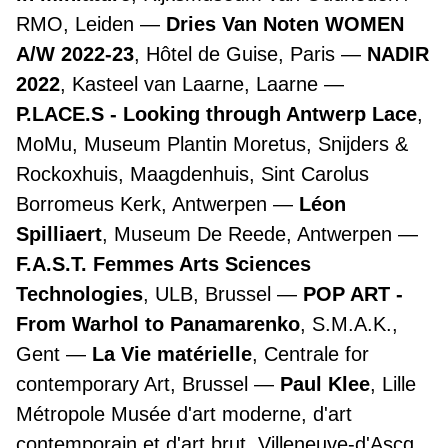
RMO, Leiden
Dries Van Noten WOMEN
A/W 2022-23
, Hôtel de Guise, Paris
NADIR
2022
, Kasteel van Laarne, Laarne
P.LACE.S - Looking through Antwerp Lace
,
MoMu, Museum Plantin Moretus, Snijders &
Rockoxhuis, Maagdenhuis, Sint Carolus
Borromeus Kerk, Antwerpen
Léon
Spilliaert
, Museum De Reede, Antwerpen
F.A.S.T. Femmes Arts Sciences
Technologies
, ULB, Brussel
POP ART -
From Warhol to Panamarenko
, S.M.A.K.,
Gent
La Vie matérielle
, Centrale for
contemporary Art, Brussel
Paul Klee
, Lille
Métropole Musée d'art moderne, d'art
contemporain et d'art brut, Villeneuve-d'Ascq