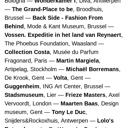
Bologna
Wonderkamer I
, Diva, Antwerpen
The Grand-Place to be
, Broodhuis,
Brussel
Back Side - Fashion From
Behind
, Mode & Kant Museum, Brussel
Vossen. Expeditie in het land van Reynaert
,
The Phoebus Foundation, Waasland
Collection Costa
, Musée du Parfum
Fragonard, Paris
Martin Margiela
,
Artipelag, Stockholm
Michaël Borremans
,
De Krook, Gent
Volta
, Gent
Guggenheim
, ING Art Center, Brussel
Stadsmuseum
, Lier
Frieze Masters
, Axel
Vervoordt, London
Maarten Baas
, Design
museum, Gent
Tony Le Duc
,
Snijders&Rockoxhuis, Antwerpen
Lolo's