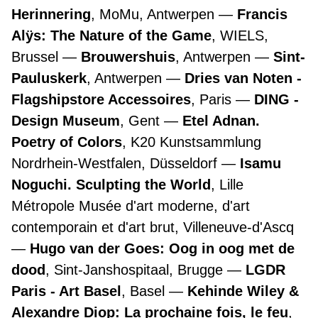
Herinnering
, MoMu, Antwerpen
Francis
Alÿs: The Nature of the Game
, WIELS,
Brussel
Brouwershuis
, Antwerpen
Sint-
Pauluskerk
, Antwerpen
Dries van Noten -
Flagshipstore Accessoires
, Paris
DING -
Design Museum
, Gent
Etel Adnan.
Poetry of Colors
, K20 Kunstsammlung
Nordrhein-Westfalen, Düsseldorf
Isamu
Noguchi. Sculpting the World
, Lille
Métropole Musée d'art moderne, d'art
contemporain et d'art brut, Villeneuve-d'Ascq
Hugo van der Goes: Oog in oog met de
dood
, Sint-Janshospitaal, Brugge
LGDR
Paris - Art Basel
, Basel
Kehinde Wiley &
Alexandre Diop: La prochaine fois, le feu
,