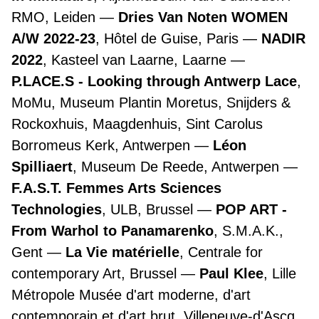
RMO, Leiden
Dries Van Noten WOMEN
A/W 2022-23
, Hôtel de Guise, Paris
NADIR
2022
, Kasteel van Laarne, Laarne
P.LACE.S - Looking through Antwerp Lace
,
MoMu, Museum Plantin Moretus, Snijders &
Rockoxhuis, Maagdenhuis, Sint Carolus
Borromeus Kerk, Antwerpen
Léon
Spilliaert
, Museum De Reede, Antwerpen
F.A.S.T. Femmes Arts Sciences
Technologies
, ULB, Brussel
POP ART -
From Warhol to Panamarenko
, S.M.A.K.,
Gent
La Vie matérielle
, Centrale for
contemporary Art, Brussel
Paul Klee
, Lille
Métropole Musée d'art moderne, d'art
contemporain et d'art brut, Villeneuve-d'Ascq