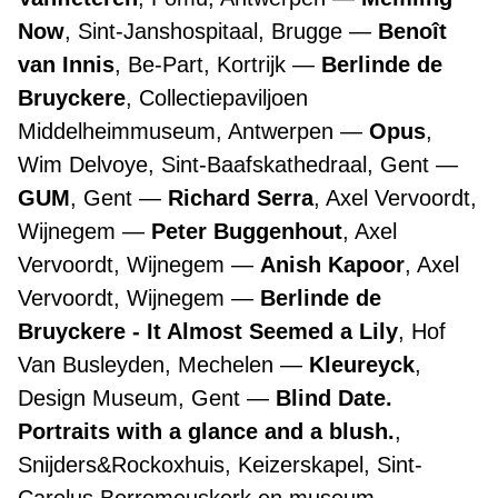
Now
, Sint-Janshospitaal, Brugge
Benoît
van Innis
, Be-Part, Kortrijk
Berlinde de
Bruyckere
, Collectiepaviljoen
Middelheimmuseum, Antwerpen
Opus
,
Wim Delvoye, Sint-Baafskathedraal, Gent
GUM
, Gent
Richard Serra
, Axel Vervoordt,
Wijnegem
Peter Buggenhout
, Axel
Vervoordt, Wijnegem
Anish Kapoor
, Axel
Vervoordt, Wijnegem
Berlinde de
Bruyckere - It Almost Seemed a Lily
, Hof
Van Busleyden, Mechelen
Kleureyck
,
Design Museum, Gent
Blind Date.
Portraits with a glance and a blush.
,
Snijders&Rockoxhuis, Keizerskapel, Sint-