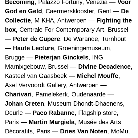
Becoming
, Palazzo Fortuny, Venezia
Voor
God en Geld
, Caermersklooster, Gent
De
Collectie
, M KHA, Antwerpen
Fighting the
box
, Centrale For Contemporary Art, Brussel
Peter de Cupere
, De Warande, Turnhout
Haute Lecture
, Groeningemuseum,
Brugge
Pieterjan Ginckels
, ING
Marnixgebouw, Brussel
Divine Decadence
,
Kasteel van Gaasbeek
Michel Mouffe
,
Axel Vervoordt Gallery, Antwerpen
Charivari
, Pamelekerk, Oudenaarde
Johan Creten
, Museum Dhondt-Dhaenens,
Deurle
Paco Rabanne
, Flagship store,
Paris
Martin Margiela
, Musée des Arts
Décoratifs, Paris
Dries Van Noten
, MoMu,