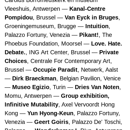
Carolus Borromeuskerk en museum
Vleeshuis, Antwerpen
Kanal-Centre
Pompidou
, Brussel
Van Eyck in Bruges
,
Groeningemuseum, Brugge
Intuition
,
Palazzo Fortuny, Venezia
Pikant!
, The
Phoebus Foundation, Moorsel
Love. Hate.
Debate.
, ING Art Center, Brussel
Private
Choices
, Centrale For Contemporary Art,
Brussel
Occupie Paradit
, Netwerk, Aalst
Dirk Braeckman
, Belgian Pavilion, Venice
Museo Egizio
, Turin
Dries Van Noten
,
Momu, Antwerpen
Group exhibition,
Infinitive Mutability
, Axel Vervoordt Hong
Kong
Yun Hyong-Keun
, Palazzo Fortuny,
Venezia
Geert Goiris
, Palazzo De' Toschi,