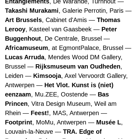
Entanglements
, De Warande, Turnhout
Takashi Murakami
, Galerie Perrotin, Paris
Art Brussels
, Cabinet d'Amis
Thomas
Lerooy
, Kasteel van Gaasbeek
Peter
Buggenhout
, De Centrale, Brussel
Africamuseum
, at EgmontPalace, Brussel
Lucas Arruda
, Mendes Wood DM Gallery,
Brussel
Rijksmuseum van Oudheden
,
Leiden
Kimsooja
, Axel Vervoordt Gallery,
Antwerpen
Het Vlot. Kunst is (niet)
eenzaam
, Mu.ZEE, Oostende
Bas
Princen
, Vitra Design Museum, Weil am
Rhein
Feest!
, MAS, Antwerpen
Footprint
, MoMu, Antwerpen
Musée L
,
Louvain-la-Neuve
TRA. Edge of