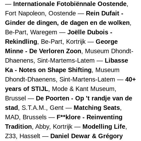
Internationale Fotobiënnale Oostende
,
Fort Napoleon, Oostende
Rein Dufait -
Ginder de dingen, de dagen en de wolken
,
Be-Part, Waregem
Joëlle Dubois -
Rekindling
, Be-Part, Kortrijk
George
Minne - De Verloren Zoon
, Museum Dhondt-
Dhaenens, Sint-Martems-Latem
Libasse
Ka - Notes on Shape Shifting
, Museum
Dhondt-Dhaenens, Sint-Martens-Latem
40+
years of STIJL
, Mode & Kant Museum,
Brussel
De Poorten - Op 't randje van de
stad
, S.T.A.M., Gent
Matching Seats
,
MAD, Brussels
F**klore - Reinventing
Tradition
, Abby, Kortrijk
Modelling Life
,
Z33, Hasselt
Daniel Dewar & Grégory