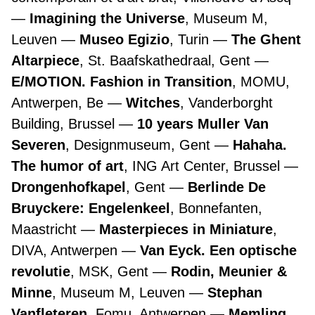
Imagining the Universe
, Museum M,
Leuven
Museo Egizio
, Turin
The Ghent
Altarpiece
, St. Baafskathedraal, Gent
E/MOTION. Fashion in Transition
, MOMU,
Antwerpen, Be
Witches
, Vanderborght
Building, Brussel
10 years Muller Van
Severen
, Designmuseum, Gent
Hahaha.
The humor of art
, ING Art Center, Brussel
Drongenhofkapel
, Gent
Berlinde De
Bruyckere: Engelenkeel
, Bonnefanten,
Maastricht
Masterpieces in Miniature
,
DIVA, Antwerpen
Van Eyck. Een optische
revolutie
, MSK, Gent
Rodin, Meunier &
Minne
, Museum M, Leuven
Stephan
Vanfleteren
, Fomu, Antwerpen
Memling