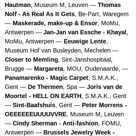
Hautman
, Museum M, Leuven
Thomas
Nolf - As Real As It Gets
, Be-Part, Waregem
Maskerade, make-up & Ensor
, MoMu,
Antwerpen
Jan-Jan van Essche - Khayal
,
MoMu, Antwerpen
Eeuwige Lente
,
Museum Hof van Busleyden, Mechelen
Closer to Memling
, Sint-Janshospitaal,
Brugge
Margareta
, MOU, Oudenaarde,
Panamarenko - Magic Carpet
, S.M.A.K.,
Gent
De Thermen
, Spa
Joris van de
Moortel - HELL ON EARTH
, S.M.A.K., Gent
Sint-Baafshuis
, Gent
Peter Morrens -
OEEEEEEUUUUVVRE
, Museum M, Leuven
Cindy Sherman - Anti-fashion
, FOMU,
Antwerpen
Brussels Jewelry Week -