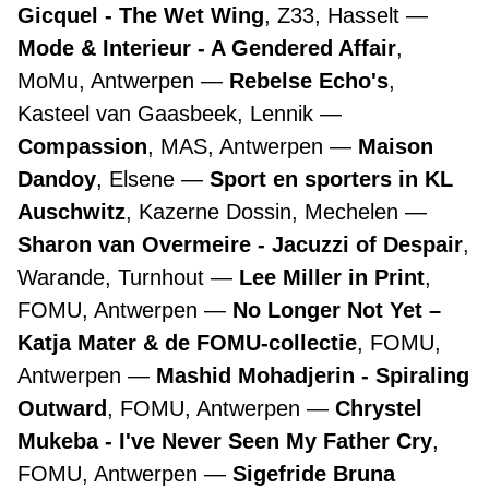
Gicquel - The Wet Wing
, Z33, Hasselt
Mode & Interieur - A Gendered Affair
,
MoMu, Antwerpen
Rebelse Echo's
,
Kasteel van Gaasbeek, Lennik
Compassion
, MAS, Antwerpen
Maison
Dandoy
, Elsene
Sport en sporters in KL
Auschwitz
, Kazerne Dossin, Mechelen
Sharon van Overmeire - Jacuzzi of Despair
,
Warande, Turnhout
Lee Miller in Print
,
FOMU, Antwerpen
No Longer Not Yet –
Katja Mater & de FOMU-collectie
, FOMU,
Antwerpen
Mashid Mohadjerin - Spiraling
Outward
, FOMU, Antwerpen
Chrystel
Mukeba - I've Never Seen My Father Cry
,
FOMU, Antwerpen
Sigefride Bruna