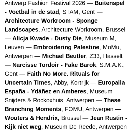
Antwerp Fashion Festival 2026
Buitenspel
- Voetbal in de stad
, STAM, Gent
Architecture Workroom - Sponge
Landscapes
, Architecture Workroom, Brussel
Alicja Kwade - Dusty Die
, Museum M,
Leuven
Embroidering Palestine
, MoMu,
Antwerpen
Michael Beutler
, Z33, Hasselt
Narcisse Tordoir - Fake Barok
, S.M.A.K.,
Gent
Faith No More. Rituals for
Uncertain Times
, Abby, Kortrijk
Europalia
España - Ydáñez en Amberes
, Museum
Snijders & Rockoxhuis, Antwerpen
These
Branching Moments
, FOMU, Antwerpen
Wouters & Hendrix
, Brussel
Jean Rustin -
Kijk niet weg
, Museum De Reede, Antwerpen