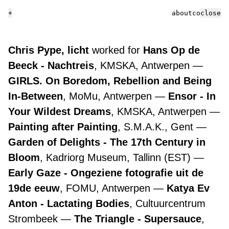
+
about
contact
close
Chris Pype, licht
worked for
Hans Op de
Beeck - Nachtreis
, KMSKA, Antwerpen
GIRLS. On Boredom, Rebellion and Being
In-Between
, MoMu, Antwerpen
Ensor - In
Your Wildest Dreams
, KMSKA, Antwerpen
Painting after Painting
, S.M.A.K., Gent
Garden of Delights - The 17th Century in
Bloom
, Kadriorg Museum, Tallinn (EST)
Early Gaze - Ongeziene fotografie uit de
19de eeuw
, FOMU, Antwerpen
Katya Ev
Anton - Lactating Bodies
, Cultuurcentrum
Strombeek
The Triangle - Supersauce
,