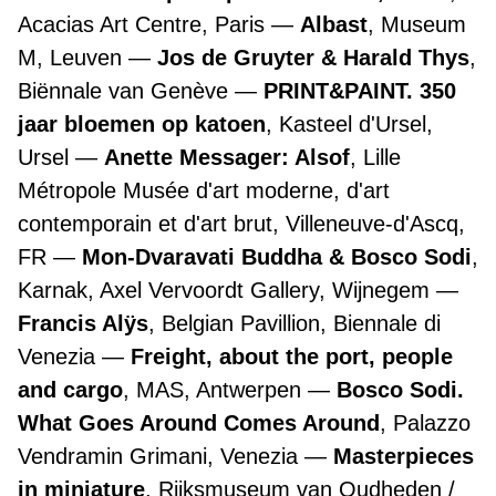
Acacias Art Centre, Paris
Albast
, Museum
M, Leuven
Jos de Gruyter & Harald Thys
,
Biënnale van Genève
PRINT&PAINT. 350
jaar bloemen op katoen
, Kasteel d'Ursel,
Ursel
Anette Messager: Alsof
, Lille
Métropole Musée d'art moderne, d'art
contemporain et d'art brut, Villeneuve-d'Ascq,
FR
Mon-Dvaravati Buddha & Bosco Sodi
,
Karnak, Axel Vervoordt Gallery, Wijnegem
Francis Alÿs
, Belgian Pavillion, Biennale di
Venezia
Freight, about the port, people
and cargo
, MAS, Antwerpen
Bosco Sodi.
What Goes Around Comes Around
, Palazzo
Vendramin Grimani, Venezia
Masterpieces
in miniature
, Rijksmuseum van Oudheden /