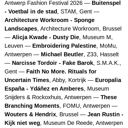
Antwerp Fashion Festival 2026
Buitenspel
- Voetbal in de stad
, STAM, Gent
Architecture Workroom - Sponge
Landscapes
, Architecture Workroom, Brussel
Alicja Kwade - Dusty Die
, Museum M,
Leuven
Embroidering Palestine
, MoMu,
Antwerpen
Michael Beutler
, Z33, Hasselt
Narcisse Tordoir - Fake Barok
, S.M.A.K.,
Gent
Faith No More. Rituals for
Uncertain Times
, Abby, Kortrijk
Europalia
España - Ydáñez en Amberes
, Museum
Snijders & Rockoxhuis, Antwerpen
These
Branching Moments
, FOMU, Antwerpen
Wouters & Hendrix
, Brussel
Jean Rustin -
Kijk niet weg
, Museum De Reede, Antwerpen