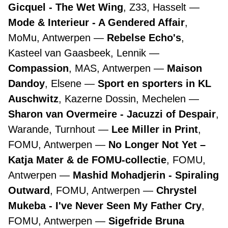
Gicquel - The Wet Wing
, Z33, Hasselt
Mode & Interieur - A Gendered Affair
,
MoMu, Antwerpen
Rebelse Echo's
,
Kasteel van Gaasbeek, Lennik
Compassion
, MAS, Antwerpen
Maison
Dandoy
, Elsene
Sport en sporters in KL
Auschwitz
, Kazerne Dossin, Mechelen
Sharon van Overmeire - Jacuzzi of Despair
,
Warande, Turnhout
Lee Miller in Print
,
FOMU, Antwerpen
No Longer Not Yet –
Katja Mater & de FOMU-collectie
, FOMU,
Antwerpen
Mashid Mohadjerin - Spiraling
Outward
, FOMU, Antwerpen
Chrystel
Mukeba - I've Never Seen My Father Cry
,
FOMU, Antwerpen
Sigefride Bruna