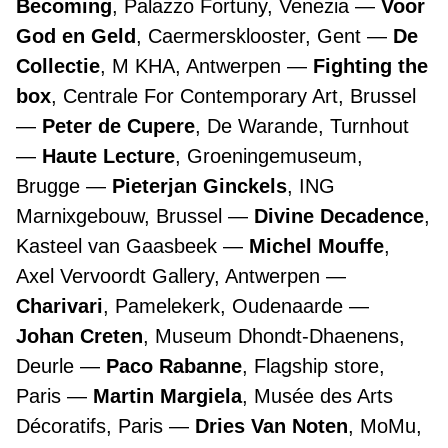
Becoming
, Palazzo Fortuny, Venezia
Voor
God en Geld
, Caermersklooster, Gent
De
Collectie
, M KHA, Antwerpen
Fighting the
box
, Centrale For Contemporary Art, Brussel
Peter de Cupere
, De Warande, Turnhout
Haute Lecture
, Groeningemuseum,
Brugge
Pieterjan Ginckels
, ING
Marnixgebouw, Brussel
Divine Decadence
,
Kasteel van Gaasbeek
Michel Mouffe
,
Axel Vervoordt Gallery, Antwerpen
Charivari
, Pamelekerk, Oudenaarde
Johan Creten
, Museum Dhondt-Dhaenens,
Deurle
Paco Rabanne
, Flagship store,
Paris
Martin Margiela
, Musée des Arts
Décoratifs, Paris
Dries Van Noten
, MoMu,