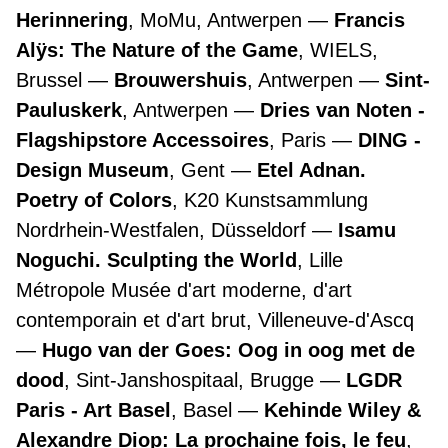
Herinnering
, MoMu, Antwerpen
Francis
Alÿs: The Nature of the Game
, WIELS,
Brussel
Brouwershuis
, Antwerpen
Sint-
Pauluskerk
, Antwerpen
Dries van Noten -
Flagshipstore Accessoires
, Paris
DING -
Design Museum
, Gent
Etel Adnan.
Poetry of Colors
, K20 Kunstsammlung
Nordrhein-Westfalen, Düsseldorf
Isamu
Noguchi. Sculpting the World
, Lille
Métropole Musée d'art moderne, d'art
contemporain et d'art brut, Villeneuve-d'Ascq
Hugo van der Goes: Oog in oog met de
dood
, Sint-Janshospitaal, Brugge
LGDR
Paris - Art Basel
, Basel
Kehinde Wiley &
Alexandre Diop: La prochaine fois, le feu
,