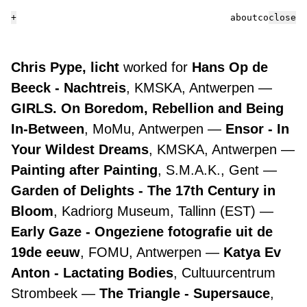
+
about
contact
close
Chris Pype, licht
worked for
Hans Op de
Beeck - Nachtreis
, KMSKA, Antwerpen
GIRLS. On Boredom, Rebellion and Being
In-Between
, MoMu, Antwerpen
Ensor - In
Your Wildest Dreams
, KMSKA, Antwerpen
Painting after Painting
, S.M.A.K., Gent
Garden of Delights - The 17th Century in
Bloom
, Kadriorg Museum, Tallinn (EST)
Early Gaze - Ongeziene fotografie uit de
19de eeuw
, FOMU, Antwerpen
Katya Ev
Anton - Lactating Bodies
, Cultuurcentrum
Strombeek
The Triangle - Supersauce
,