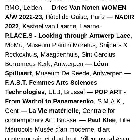
RMO, Leiden
Dries Van Noten WOMEN
A/W 2022-23
, Hôtel de Guise, Paris
NADIR
2022
, Kasteel van Laarne, Laarne
P.LACE.S - Looking through Antwerp Lace
,
MoMu, Museum Plantin Moretus, Snijders &
Rockoxhuis, Maagdenhuis, Sint Carolus
Borromeus Kerk, Antwerpen
Léon
Spilliaert
, Museum De Reede, Antwerpen
F.A.S.T. Femmes Arts Sciences
Technologies
, ULB, Brussel
POP ART -
From Warhol to Panamarenko
, S.M.A.K.,
Gent
La Vie matérielle
, Centrale for
contemporary Art, Brussel
Paul Klee
, Lille
Métropole Musée d'art moderne, d'art
contemporain et d'art brut, Villeneuve-d'Ascq