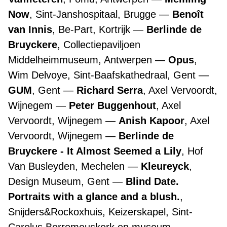
Now
, Sint-Janshospitaal, Brugge
Benoît
van Innis
, Be-Part, Kortrijk
Berlinde de
Bruyckere
, Collectiepaviljoen
Middelheimmuseum, Antwerpen
Opus
,
Wim Delvoye, Sint-Baafskathedraal, Gent
GUM
, Gent
Richard Serra
, Axel Vervoordt,
Wijnegem
Peter Buggenhout
, Axel
Vervoordt, Wijnegem
Anish Kapoor
, Axel
Vervoordt, Wijnegem
Berlinde de
Bruyckere - It Almost Seemed a Lily
, Hof
Van Busleyden, Mechelen
Kleureyck
,
Design Museum, Gent
Blind Date.
Portraits with a glance and a blush.
,
Snijders&Rockoxhuis, Keizerskapel, Sint-