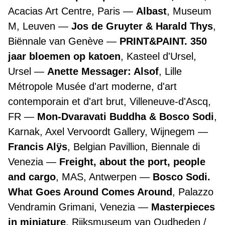
Acacias Art Centre, Paris
Albast
, Museum
M, Leuven
Jos de Gruyter & Harald Thys
,
Biënnale van Genève
PRINT&PAINT. 350
jaar bloemen op katoen
, Kasteel d'Ursel,
Ursel
Anette Messager: Alsof
, Lille
Métropole Musée d'art moderne, d'art
contemporain et d'art brut, Villeneuve-d'Ascq,
FR
Mon-Dvaravati Buddha & Bosco Sodi
,
Karnak, Axel Vervoordt Gallery, Wijnegem
Francis Alÿs
, Belgian Pavillion, Biennale di
Venezia
Freight, about the port, people
and cargo
, MAS, Antwerpen
Bosco Sodi.
What Goes Around Comes Around
, Palazzo
Vendramin Grimani, Venezia
Masterpieces
in miniature
, Rijksmuseum van Oudheden /