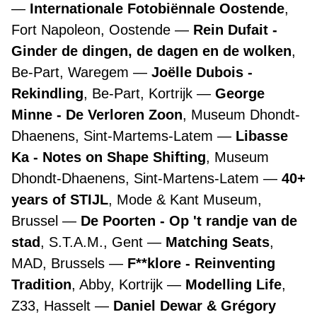
Internationale Fotobiënnale Oostende
,
Fort Napoleon, Oostende
Rein Dufait -
Ginder de dingen, de dagen en de wolken
,
Be-Part, Waregem
Joëlle Dubois -
Rekindling
, Be-Part, Kortrijk
George
Minne - De Verloren Zoon
, Museum Dhondt-
Dhaenens, Sint-Martems-Latem
Libasse
Ka - Notes on Shape Shifting
, Museum
Dhondt-Dhaenens, Sint-Martens-Latem
40+
years of STIJL
, Mode & Kant Museum,
Brussel
De Poorten - Op 't randje van de
stad
, S.T.A.M., Gent
Matching Seats
,
MAD, Brussels
F**klore - Reinventing
Tradition
, Abby, Kortrijk
Modelling Life
,
Z33, Hasselt
Daniel Dewar & Grégory