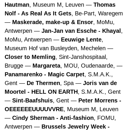
Hautman
, Museum M, Leuven
Thomas
Nolf - As Real As It Gets
, Be-Part, Waregem
Maskerade, make-up & Ensor
, MoMu,
Antwerpen
Jan-Jan van Essche - Khayal
,
MoMu, Antwerpen
Eeuwige Lente
,
Museum Hof van Busleyden, Mechelen
Closer to Memling
, Sint-Janshospitaal,
Brugge
Margareta
, MOU, Oudenaarde,
Panamarenko - Magic Carpet
, S.M.A.K.,
Gent
De Thermen
, Spa
Joris van de
Moortel - HELL ON EARTH
, S.M.A.K., Gent
Sint-Baafshuis
, Gent
Peter Morrens -
OEEEEEEUUUUVVRE
, Museum M, Leuven
Cindy Sherman - Anti-fashion
, FOMU,
Antwerpen
Brussels Jewelry Week -