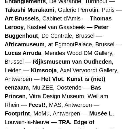
Entanglements
, De Warande, Turnhout
Takashi Murakami
, Galerie Perrotin, Paris
Art Brussels
, Cabinet d'Amis
Thomas
Lerooy
, Kasteel van Gaasbeek
Peter
Buggenhout
, De Centrale, Brussel
Africamuseum
, at EgmontPalace, Brussel
Lucas Arruda
, Mendes Wood DM Gallery,
Brussel
Rijksmuseum van Oudheden
,
Leiden
Kimsooja
, Axel Vervoordt Gallery,
Antwerpen
Het Vlot. Kunst is (niet)
eenzaam
, Mu.ZEE, Oostende
Bas
Princen
, Vitra Design Museum, Weil am
Rhein
Feest!
, MAS, Antwerpen
Footprint
, MoMu, Antwerpen
Musée L
,
Louvain-la-Neuve
TRA. Edge of