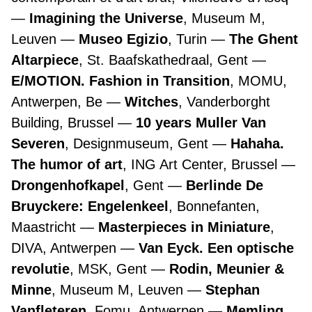
Imagining the Universe
, Museum M,
Leuven
Museo Egizio
, Turin
The Ghent
Altarpiece
, St. Baafskathedraal, Gent
E/MOTION. Fashion in Transition
, MOMU,
Antwerpen, Be
Witches
, Vanderborght
Building, Brussel
10 years Muller Van
Severen
, Designmuseum, Gent
Hahaha.
The humor of art
, ING Art Center, Brussel
Drongenhofkapel
, Gent
Berlinde De
Bruyckere: Engelenkeel
, Bonnefanten,
Maastricht
Masterpieces in Miniature
,
DIVA, Antwerpen
Van Eyck. Een optische
revolutie
, MSK, Gent
Rodin, Meunier &
Minne
, Museum M, Leuven
Stephan
Vanfleteren
, Fomu, Antwerpen
Memling