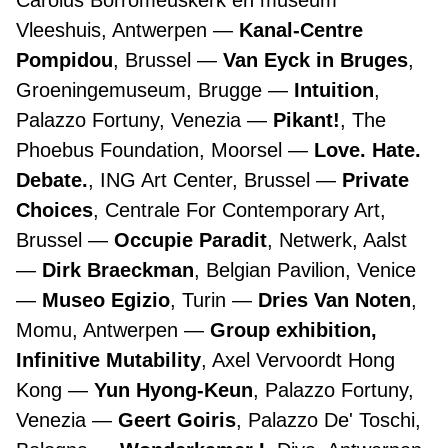
Carolus Borromeuskerk en museum
Vleeshuis, Antwerpen
Kanal-Centre
Pompidou
, Brussel
Van Eyck in Bruges
,
Groeningemuseum, Brugge
Intuition
,
Palazzo Fortuny, Venezia
Pikant!
, The
Phoebus Foundation, Moorsel
Love. Hate.
Debate.
, ING Art Center, Brussel
Private
Choices
, Centrale For Contemporary Art,
Brussel
Occupie Paradit
, Netwerk, Aalst
Dirk Braeckman
, Belgian Pavilion, Venice
Museo Egizio
, Turin
Dries Van Noten
,
Momu, Antwerpen
Group exhibition,
Infinitive Mutability
, Axel Vervoordt Hong
Kong
Yun Hyong-Keun
, Palazzo Fortuny,
Venezia
Geert Goiris
, Palazzo De' Toschi,