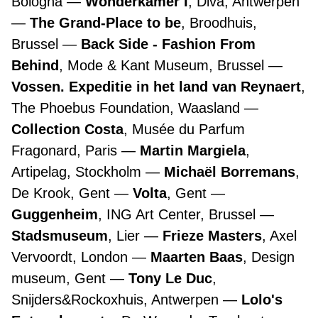
Bologna
Wonderkamer I
, Diva, Antwerpen
The Grand-Place to be
, Broodhuis,
Brussel
Back Side - Fashion From
Behind
, Mode & Kant Museum, Brussel
Vossen. Expeditie in het land van Reynaert
,
The Phoebus Foundation, Waasland
Collection Costa
, Musée du Parfum
Fragonard, Paris
Martin Margiela
,
Artipelag, Stockholm
Michaël Borremans
,
De Krook, Gent
Volta
, Gent
Guggenheim
, ING Art Center, Brussel
Stadsmuseum
, Lier
Frieze Masters
, Axel
Vervoordt, London
Maarten Baas
, Design
museum, Gent
Tony Le Duc
,
Snijders&Rockoxhuis, Antwerpen
Lolo's