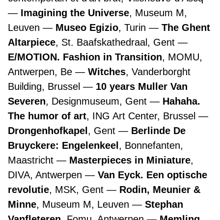
Imagining the Universe
, Museum M,
Leuven
Museo Egizio
, Turin
The Ghent
Altarpiece
, St. Baafskathedraal, Gent
E/MOTION. Fashion in Transition
, MOMU,
Antwerpen, Be
Witches
, Vanderborght
Building, Brussel
10 years Muller Van
Severen
, Designmuseum, Gent
Hahaha.
The humor of art
, ING Art Center, Brussel
Drongenhofkapel
, Gent
Berlinde De
Bruyckere: Engelenkeel
, Bonnefanten,
Maastricht
Masterpieces in Miniature
,
DIVA, Antwerpen
Van Eyck. Een optische
revolutie
, MSK, Gent
Rodin, Meunier &
Minne
, Museum M, Leuven
Stephan
Vanfleteren
, Fomu, Antwerpen
Memling