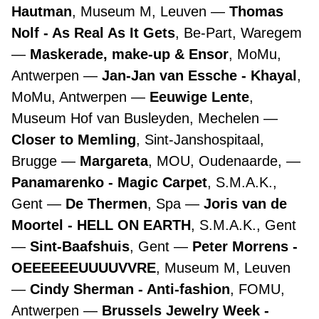
Hautman
, Museum M, Leuven
Thomas
Nolf - As Real As It Gets
, Be-Part, Waregem
Maskerade, make-up & Ensor
, MoMu,
Antwerpen
Jan-Jan van Essche - Khayal
,
MoMu, Antwerpen
Eeuwige Lente
,
Museum Hof van Busleyden, Mechelen
Closer to Memling
, Sint-Janshospitaal,
Brugge
Margareta
, MOU, Oudenaarde,
Panamarenko - Magic Carpet
, S.M.A.K.,
Gent
De Thermen
, Spa
Joris van de
Moortel - HELL ON EARTH
, S.M.A.K., Gent
Sint-Baafshuis
, Gent
Peter Morrens -
OEEEEEEUUUUVVRE
, Museum M, Leuven
Cindy Sherman - Anti-fashion
, FOMU,
Antwerpen
Brussels Jewelry Week -