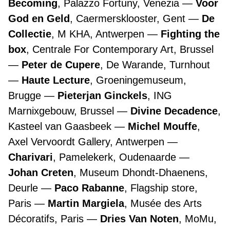
Becoming
, Palazzo Fortuny, Venezia
Voor
God en Geld
, Caermersklooster, Gent
De
Collectie
, M KHA, Antwerpen
Fighting the
box
, Centrale For Contemporary Art, Brussel
Peter de Cupere
, De Warande, Turnhout
Haute Lecture
, Groeningemuseum,
Brugge
Pieterjan Ginckels
, ING
Marnixgebouw, Brussel
Divine Decadence
,
Kasteel van Gaasbeek
Michel Mouffe
,
Axel Vervoordt Gallery, Antwerpen
Charivari
, Pamelekerk, Oudenaarde
Johan Creten
, Museum Dhondt-Dhaenens,
Deurle
Paco Rabanne
, Flagship store,
Paris
Martin Margiela
, Musée des Arts
Décoratifs, Paris
Dries Van Noten
, MoMu,