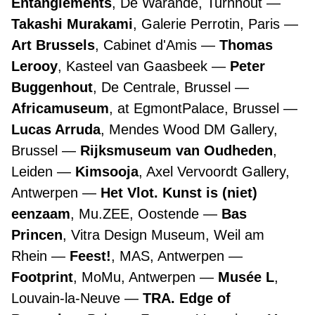
Entanglements
, De Warande, Turnhout
Takashi Murakami
, Galerie Perrotin, Paris
Art Brussels
, Cabinet d'Amis
Thomas
Lerooy
, Kasteel van Gaasbeek
Peter
Buggenhout
, De Centrale, Brussel
Africamuseum
, at EgmontPalace, Brussel
Lucas Arruda
, Mendes Wood DM Gallery,
Brussel
Rijksmuseum van Oudheden
,
Leiden
Kimsooja
, Axel Vervoordt Gallery,
Antwerpen
Het Vlot. Kunst is (niet)
eenzaam
, Mu.ZEE, Oostende
Bas
Princen
, Vitra Design Museum, Weil am
Rhein
Feest!
, MAS, Antwerpen
Footprint
, MoMu, Antwerpen
Musée L
,
Louvain-la-Neuve
TRA. Edge of