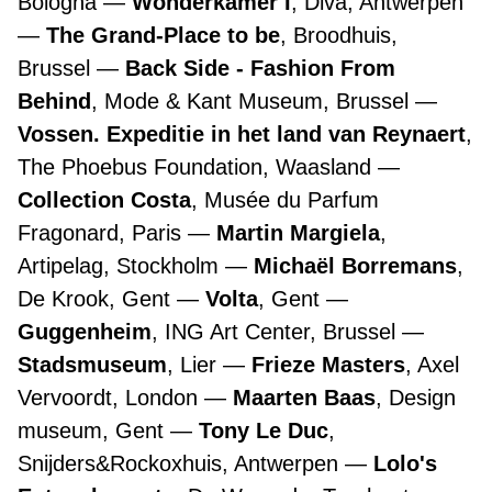
Bologna
Wonderkamer I
, Diva, Antwerpen
The Grand-Place to be
, Broodhuis,
Brussel
Back Side - Fashion From
Behind
, Mode & Kant Museum, Brussel
Vossen. Expeditie in het land van Reynaert
,
The Phoebus Foundation, Waasland
Collection Costa
, Musée du Parfum
Fragonard, Paris
Martin Margiela
,
Artipelag, Stockholm
Michaël Borremans
,
De Krook, Gent
Volta
, Gent
Guggenheim
, ING Art Center, Brussel
Stadsmuseum
, Lier
Frieze Masters
, Axel
Vervoordt, London
Maarten Baas
, Design
museum, Gent
Tony Le Duc
,
Snijders&Rockoxhuis, Antwerpen
Lolo's