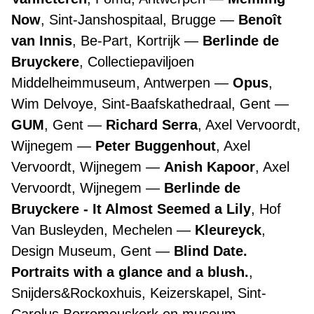
Now
, Sint-Janshospitaal, Brugge
Benoît
van Innis
, Be-Part, Kortrijk
Berlinde de
Bruyckere
, Collectiepaviljoen
Middelheimmuseum, Antwerpen
Opus
,
Wim Delvoye, Sint-Baafskathedraal, Gent
GUM
, Gent
Richard Serra
, Axel Vervoordt,
Wijnegem
Peter Buggenhout
, Axel
Vervoordt, Wijnegem
Anish Kapoor
, Axel
Vervoordt, Wijnegem
Berlinde de
Bruyckere - It Almost Seemed a Lily
, Hof
Van Busleyden, Mechelen
Kleureyck
,
Design Museum, Gent
Blind Date.
Portraits with a glance and a blush.
,
Snijders&Rockoxhuis, Keizerskapel, Sint-