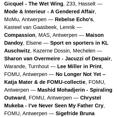
Gicquel - The Wet Wing
, Z33, Hasselt
Mode & Interieur - A Gendered Affair
,
MoMu, Antwerpen
Rebelse Echo's
,
Kasteel van Gaasbeek, Lennik
Compassion
, MAS, Antwerpen
Maison
Dandoy
, Elsene
Sport en sporters in KL
Auschwitz
, Kazerne Dossin, Mechelen
Sharon van Overmeire - Jacuzzi of Despair
,
Warande, Turnhout
Lee Miller in Print
,
FOMU, Antwerpen
No Longer Not Yet –
Katja Mater & de FOMU-collectie
, FOMU,
Antwerpen
Mashid Mohadjerin - Spiraling
Outward
, FOMU, Antwerpen
Chrystel
Mukeba - I've Never Seen My Father Cry
,
FOMU, Antwerpen
Sigefride Bruna