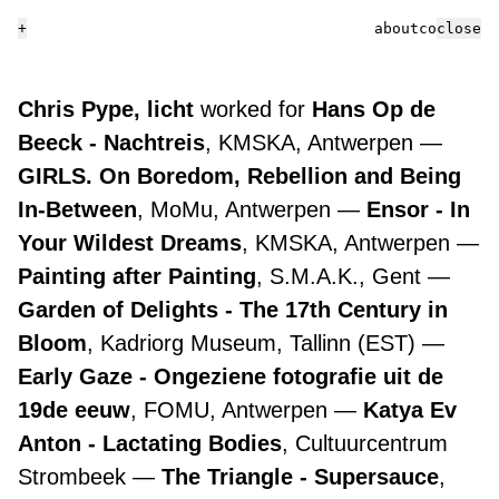
+
about
contact
close
Chris Pype, licht
worked for
Hans Op de
Beeck - Nachtreis
, KMSKA, Antwerpen
GIRLS. On Boredom, Rebellion and Being
In-Between
, MoMu, Antwerpen
Ensor - In
Your Wildest Dreams
, KMSKA, Antwerpen
Painting after Painting
, S.M.A.K., Gent
Garden of Delights - The 17th Century in
Bloom
, Kadriorg Museum, Tallinn (EST)
Early Gaze - Ongeziene fotografie uit de
19de eeuw
, FOMU, Antwerpen
Katya Ev
Anton - Lactating Bodies
, Cultuurcentrum
Strombeek
The Triangle - Supersauce
,