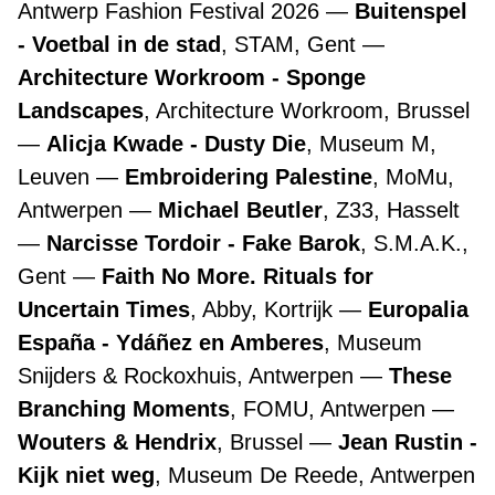
Antwerp Fashion Festival 2026
Buitenspel
- Voetbal in de stad
, STAM, Gent
Architecture Workroom - Sponge
Landscapes
, Architecture Workroom, Brussel
Alicja Kwade - Dusty Die
, Museum M,
Leuven
Embroidering Palestine
, MoMu,
Antwerpen
Michael Beutler
, Z33, Hasselt
Narcisse Tordoir - Fake Barok
, S.M.A.K.,
Gent
Faith No More. Rituals for
Uncertain Times
, Abby, Kortrijk
Europalia
España - Ydáñez en Amberes
, Museum
Snijders & Rockoxhuis, Antwerpen
These
Branching Moments
, FOMU, Antwerpen
Wouters & Hendrix
, Brussel
Jean Rustin -
Kijk niet weg
, Museum De Reede, Antwerpen