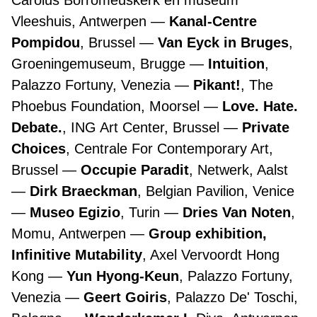
Carolus Borromeuskerk en museum
Vleeshuis, Antwerpen
Kanal-Centre
Pompidou
, Brussel
Van Eyck in Bruges
,
Groeningemuseum, Brugge
Intuition
,
Palazzo Fortuny, Venezia
Pikant!
, The
Phoebus Foundation, Moorsel
Love. Hate.
Debate.
, ING Art Center, Brussel
Private
Choices
, Centrale For Contemporary Art,
Brussel
Occupie Paradit
, Netwerk, Aalst
Dirk Braeckman
, Belgian Pavilion, Venice
Museo Egizio
, Turin
Dries Van Noten
,
Momu, Antwerpen
Group exhibition,
Infinitive Mutability
, Axel Vervoordt Hong
Kong
Yun Hyong-Keun
, Palazzo Fortuny,
Venezia
Geert Goiris
, Palazzo De' Toschi,