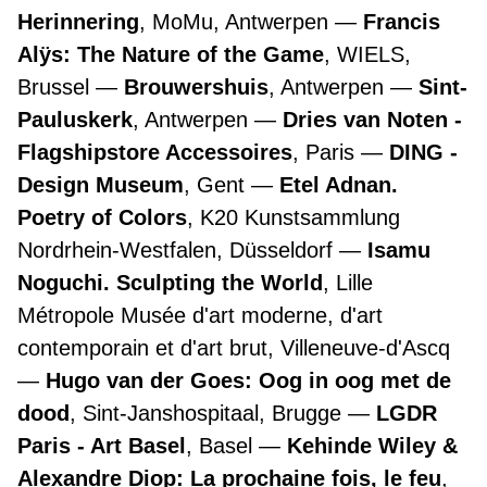
Herinnering
, MoMu, Antwerpen
Francis
Alÿs: The Nature of the Game
, WIELS,
Brussel
Brouwershuis
, Antwerpen
Sint-
Pauluskerk
, Antwerpen
Dries van Noten -
Flagshipstore Accessoires
, Paris
DING -
Design Museum
, Gent
Etel Adnan.
Poetry of Colors
, K20 Kunstsammlung
Nordrhein-Westfalen, Düsseldorf
Isamu
Noguchi. Sculpting the World
, Lille
Métropole Musée d'art moderne, d'art
contemporain et d'art brut, Villeneuve-d'Ascq
Hugo van der Goes: Oog in oog met de
dood
, Sint-Janshospitaal, Brugge
LGDR
Paris - Art Basel
, Basel
Kehinde Wiley &
Alexandre Diop: La prochaine fois, le feu
,