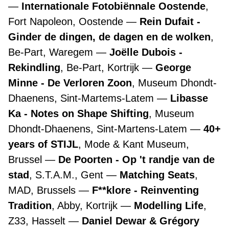
Internationale Fotobiënnale Oostende
,
Fort Napoleon, Oostende
Rein Dufait -
Ginder de dingen, de dagen en de wolken
,
Be-Part, Waregem
Joëlle Dubois -
Rekindling
, Be-Part, Kortrijk
George
Minne - De Verloren Zoon
, Museum Dhondt-
Dhaenens, Sint-Martems-Latem
Libasse
Ka - Notes on Shape Shifting
, Museum
Dhondt-Dhaenens, Sint-Martens-Latem
40+
years of STIJL
, Mode & Kant Museum,
Brussel
De Poorten - Op 't randje van de
stad
, S.T.A.M., Gent
Matching Seats
,
MAD, Brussels
F**klore - Reinventing
Tradition
, Abby, Kortrijk
Modelling Life
,
Z33, Hasselt
Daniel Dewar & Grégory