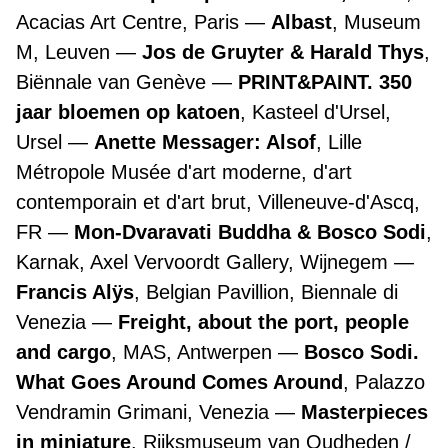
Acacias Art Centre, Paris
Albast
, Museum
M, Leuven
Jos de Gruyter & Harald Thys
,
Biënnale van Genève
PRINT&PAINT. 350
jaar bloemen op katoen
, Kasteel d'Ursel,
Ursel
Anette Messager: Alsof
, Lille
Métropole Musée d'art moderne, d'art
contemporain et d'art brut, Villeneuve-d'Ascq,
FR
Mon-Dvaravati Buddha & Bosco Sodi
,
Karnak, Axel Vervoordt Gallery, Wijnegem
Francis Alÿs
, Belgian Pavillion, Biennale di
Venezia
Freight, about the port, people
and cargo
, MAS, Antwerpen
Bosco Sodi.
What Goes Around Comes Around
, Palazzo
Vendramin Grimani, Venezia
Masterpieces
in miniature
, Rijksmuseum van Oudheden /