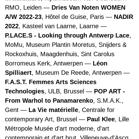
RMO, Leiden
Dries Van Noten WOMEN
A/W 2022-23
, Hôtel de Guise, Paris
NADIR
2022
, Kasteel van Laarne, Laarne
P.LACE.S - Looking through Antwerp Lace
,
MoMu, Museum Plantin Moretus, Snijders &
Rockoxhuis, Maagdenhuis, Sint Carolus
Borromeus Kerk, Antwerpen
Léon
Spilliaert
, Museum De Reede, Antwerpen
F.A.S.T. Femmes Arts Sciences
Technologies
, ULB, Brussel
POP ART -
From Warhol to Panamarenko
, S.M.A.K.,
Gent
La Vie matérielle
, Centrale for
contemporary Art, Brussel
Paul Klee
, Lille
Métropole Musée d'art moderne, d'art
contemporain et d'art brut, Villeneuve-d'Ascq