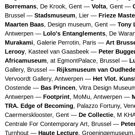
Borremans
, De Krook, Gent
Volta
, Gent
Brussel
Stadsmuseum
, Lier
Frieze Maste
Maarten Baas
, Design museum, Gent
Tony 
Antwerpen
Lolo's Entanglements
, De Wara
Murakami
, Galerie Perrotin, Paris
Art Bruss
Lerooy
, Kasteel van Gaasbeek
Peter Bugge
Africamuseum
, at EgmontPalace, Brussel
L
Gallery, Brussel
Rijksmuseum van Oudhed
Vervoordt Gallery, Antwerpen
Het Vlot. Kuns
Oostende
Bas Princen
, Vitra Design Museu
Antwerpen
Footprint
, MoMu, Antwerpen
TRA. Edge of Becoming
, Palazzo Fortuny, Ve
Caermersklooster, Gent
De Collectie
, M KH
Centrale For Contemporary Art, Brussel
Pete
Turnhout
Haute Lecture
, Groeningemuseum