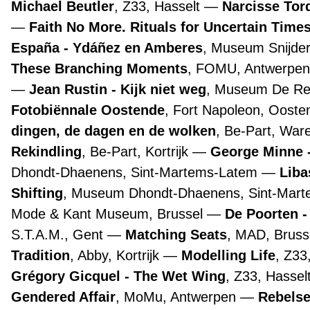
Michael Beutler
, Z33, Hasselt
Narcisse Tor
Faith No More. Rituals for Uncertain Time
España - Ydáñez en Amberes
, Museum Snijde
These Branching Moments
, FOMU, Antwerpe
Jean Rustin - Kijk niet weg
, Museum De Re
Fotobiënnale Oostende
, Fort Napoleon, Oost
dingen, de dagen en de wolken
, Be-Part, Wa
Rekindling
, Be-Part, Kortrijk
George Minne -
Dhondt-Dhaenens, Sint-Martems-Latem
Liba
Shifting
, Museum Dhondt-Dhaenens, Sint-Mar
Mode & Kant Museum, Brussel
De Poorten -
S.T.A.M., Gent
Matching Seats
, MAD, Bruss
Tradition
, Abby, Kortrijk
Modelling Life
, Z33
Grégory Gicquel - The Wet Wing
, Z33, Hassel
Gendered Affair
, MoMu, Antwerpen
Rebelse