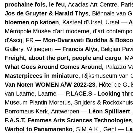
prochaine fois, le feu
, Acacias Art Centre, Par
Jos de Gruyter & Harald Thys
, Biënnale van 
bloemen op katoen
, Kasteel d'Ursel, Ursel
A
Métropole Musée d'art moderne, d'art contemporai
d'Ascq, FR
Mon-Dvaravati Buddha & Bosco
Gallery, Wijnegem
Francis Alÿs
, Belgian Pav
Freight, about the port, people and cargo
, M
What Goes Around Comes Around
, Palazzo 
Masterpieces in miniature
, Rijksmuseum van
Van Noten WOMEN A/W 2022-23
, Hôtel de Gui
van Laarne, Laarne
P.LACE.S - Looking th
Museum Plantin Moretus, Snijders & Rockoxhuis
Borromeus Kerk, Antwerpen
Léon Spilliaert
F.A.S.T. Femmes Arts Sciences Technologies
Warhol to Panamarenko
, S.M.A.K., Gent
La