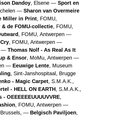
ison Dandoy
, Elsene
Sport en
echelen
Sharon van Overmeire
 Miller in Print
, FOMU,
r & de FOMU-collectie
, FOMU,
Outward
, FOMU, Antwerpen
 Cry
, FOMU, Antwerpen
n
Thomas Nolf - As Real As It
up & Ensor
, MoMu, Antwerpen
pen
Eeuwige Lente
, Museum
ling
, Sint-Janshospitaal, Brugge
nko - Magic Carpet
, S.M.A.K.,
ortel - HELL ON EARTH
, S.M.A.K.,
ns - OEEEEEEUUUUVVRE
,
ashion
, FOMU, Antwerpen
 Brussels,
Belgisch Paviljoen
,