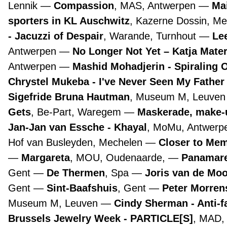
Lennik
Compassion
, MAS, Antwerpen
Ma
sporters in KL Auschwitz
, Kazerne Dossin, M
- Jacuzzi of Despair
, Warande, Turnhout
Lee
Antwerpen
No Longer Not Yet – Katja Mate
Antwerpen
Mashid Mohadjerin - Spiraling 
Chrystel Mukeba - I've Never Seen My Father
Sigefride Bruna Hautman
, Museum M, Leuve
Gets
, Be-Part, Waregem
Maskerade, make-
Jan-Jan van Essche - Khayal
, MoMu, Antwer
Hof van Busleyden, Mechelen
Closer to Mem
Margareta
, MOU, Oudenaarde,
Panamare
Gent
De Thermen
, Spa
Joris van de Mo
Gent
Sint-Baafshuis
, Gent
Peter Morre
Museum M, Leuven
Cindy Sherman - Anti-f
Brussels Jewelry Week - PARTICLE[S]
, MAD,