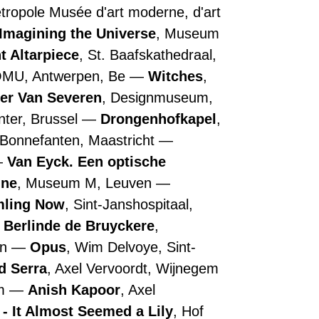
Métropole Musée d'art moderne, d'art
Imagining the Universe
, Museum
t Altarpiece
, St. Baafskathedraal,
OMU, Antwerpen, Be
Witches
,
ler Van Severen
, Designmuseum,
nter, Brussel
Drongenhofkapel
,
 Bonnefanten, Maastricht
Van Eyck. Een optische
nne
, Museum M, Leuven
ling Now
, Sint-Janshospitaal,
Berlinde de Bruyckere
,
en
Opus
, Wim Delvoye, Sint-
d Serra
, Axel Vervoordt, Wijnegem
em
Anish Kapoor
, Axel
- It Almost Seemed a Lily
, Hof