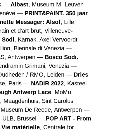
is
Albast
, Museum M, Leuven
Genève
PRINT&PAINT. 350 jaar
nette Messager: Alsof
, Lille
n et d'art brut, Villeneuve-
 Sodi
, Karnak, Axel Vervoordt
illion, Biennale di Venezia
AS, Antwerpen
Bosco Sodi.
Vendramin Grimani, Venezia
 Oudheden / RMO, Leiden
Dries
se, Paris
NADIR 2022
, Kasteel
rough Antwerp Lace
, MoMu,
, Maagdenhuis, Sint Carolus
, Museum De Reede, Antwerpen
, ULB, Brussel
POP ART - From
 Vie matérielle
, Centrale for