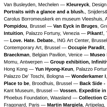
Van Busleyden, Mechelen
Kleureyck
, Desig
Portraits with a glance and a blush.
, Snijders
Carolus Borromeuskerk en museum Vleeshuis,
Pompidou
, Brussel
Van Eyck in Bruges
, G
Intuition
, Palazzo Fortuny, Venezia
Pikant!
,
Love. Hate. Debate.
, ING Art Center, Brusse
Contemporary Art, Brussel
Occupie Paradit
,
Braeckman
, Belgian Pavilion, Venice
Museo 
Momu, Antwerpen
Group exhibition, Infinit
Hong Kong
Yun Hyong-Keun
, Palazzo Fortu
Palazzo De' Toschi, Bologna
Wonderkamer I
Place to be
, Broodhuis, Brussel
Back Side -
Kant Museum, Brussel
Vossen. Expeditie in
Phoebus Foundation, Waasland
Collection 
Fragonard, Paris
Martin Margiela
, Artipelag