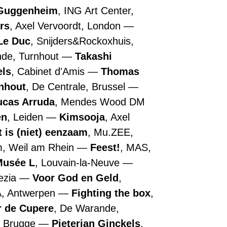
Guggenheim
, ING Art Center,
rs
, Axel Vervoordt, London
Le Duc
, Snijders&Rockoxhuis,
nde, Turnhout
Takashi
els
, Cabinet d'Amis
Thomas
nhout
, De Centrale, Brussel
ucas Arruda
, Mendes Wood DM
en
, Leiden
Kimsooja
, Axel
t is (niet) eenzaam
, Mu.ZEE,
m, Weil am Rhein
Feest!
, MAS,
Musée L
, Louvain-la-Neuve
nezia
Voor God en Geld
,
A, Antwerpen
Fighting the box
,
r de Cupere
, De Warande,
, Brugge
Pieterjan Ginckels
,