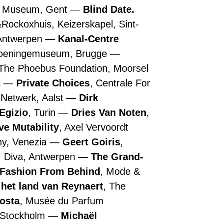
n Museum, Gent
Blind Date.
&Rockoxhuis, Keizerskapel, Sint-
 Antwerpen
Kanal-Centre
roeningemuseum, Brugge
 The Phoebus Foundation, Moorsel
l
Private Choices
, Centrale For
 Netwerk, Aalst
Dirk
Egizio
, Turin
Dries Van Noten
,
ive Mutability
, Axel Vervoordt
ny, Venezia
Geert Goiris
,
, Diva, Antwerpen
The Grand-
 Fashion From Behind
, Mode &
 het land van Reynaert
, The
Costa
, Musée du Parfum
, Stockholm
Michaël