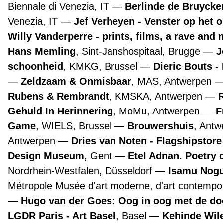
Biennale di Venezia, IT
Berlinde de Bruyckere
Venezia, IT
Jef Verheyen - Venster op het 
Willy Vanderperre - prints, films, a rave and 
Hans Memling
, Sint-Janshospitaal, Brugge
J
schoonheid
, KMKG, Brussel
Dieric Bouts 
Zeldzaam & Onmisbaar
, MAS, Antwerpen
Rubens & Rembrandt
, KMSKA, Antwerpen
Gehuld In Herinnering
, MoMu, Antwerpen
F
Game
, WIELS, Brussel
Brouwershuis
, Ant
Antwerpen
Dries van Noten - Flagshipstor
Design Museum
, Gent
Etel Adnan. Poetry 
Nordrhein-Westfalen, Düsseldorf
Isamu Nogu
Métropole Musée d'art moderne, d'art contempora
Hugo van der Goes: Oog in oog met de d
LGDR Paris - Art Basel
, Basel
Kehinde Wile