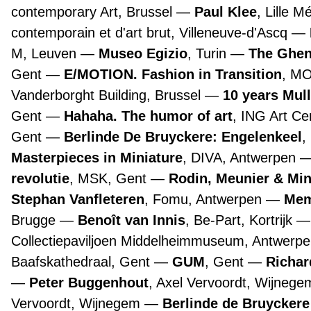
contemporary Art, Brussel
Paul Klee
, Lille 
contemporain et d'art brut, Villeneuve-d'Ascq
M, Leuven
Museo Egizio
, Turin
The Ghen
Gent
E/MOTION. Fashion in Transition
, M
Vanderborght Building, Brussel
10 years Mul
Gent
Hahaha. The humor of art
, ING Art Ce
Gent
Berlinde De Bruyckere: Engelenkeel
,
Masterpieces in Miniature
, DIVA, Antwerpen
revolutie
, MSK, Gent
Rodin, Meunier & Mi
Stephan Vanfleteren
, Fomu, Antwerpen
Mem
Brugge
Benoît van Innis
, Be-Part, Kortrijk
Collectiepaviljoen Middelheimmuseum, Antwerp
Baafskathedraal, Gent
GUM
, Gent
Richar
Peter Buggenhout
, Axel Vervoordt, Wijneg
Vervoordt, Wijnegem
Berlinde de Bruyckere 