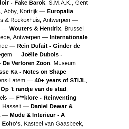
doir - Fake Barok
, S.M.A.K., Gent
s
, Abby, Kortrijk
Europalia
rs & Rockoxhuis, Antwerpen
n
Wouters & Hendrix
, Brussel
ede, Antwerpen
Internationale
ende
Rein Dufait - Ginder de
regem
Joëlle Dubois -
 De Verloren Zoon
, Museum
sse Ka - Notes on Shape
tens-Latem
40+ years of STIJL
,
 Op 't randje van de stad
,
els
F**klore - Reinventing
, Hasselt
Daniel Dewar &
t
Mode & Interieur - A
 Echo's
, Kasteel van Gaasbeek,