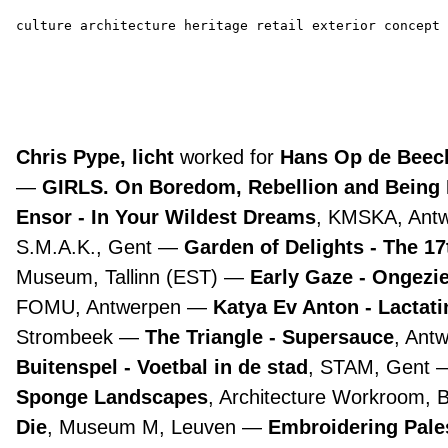
culture
architecture
heritage
retail
exterior
concept
Chris Pype, licht
worked for
Hans Op de Beeck
GIRLS. On Boredom, Rebellion and Being
Ensor - In Your Wildest Dreams
, KMSKA, Ant
S.M.A.K., Gent
Garden of Delights - The 1
Museum, Tallinn (EST)
Early Gaze - Ongezie
FOMU, Antwerpen
Katya Ev Anton - Lactat
Strombeek
The Triangle - Supersauce
, Ant
Buitenspel - Voetbal in de stad
, STAM, Gent
Sponge Landscapes
, Architecture Workroom, 
Die
, Museum M, Leuven
Embroidering Pale