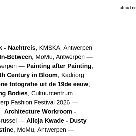
about
c
 - Nachtreis
, KMSKA, Antwerpen
 In-Between
, MoMu, Antwerpen
werpen
Painting after Painting
,
7th Century in Bloom
, Kadriorg
ne fotografie uit de 19de eeuw
,
ing Bodies
, Cultuurcentrum
werp Fashion Festival 2026
Architecture Workroom -
Brussel
Alicja Kwade - Dusty
stine
, MoMu, Antwerpen