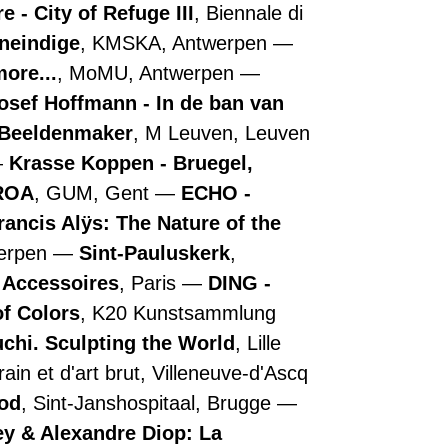
 - City of Refuge III
, Biennale di
oneindige
, KMSKA, Antwerpen
more...
, MoMU, Antwerpen
osef Hoffmann - In de ban van
- Beeldenmaker
, M Leuven, Leuven
Krasse Koppen - Bruegel,
ROA
, GUM, Gent
ECHO -
rancis Alÿs: The Nature of the
werpen
Sint-Pauluskerk
,
e Accessoires
, Paris
DING -
of Colors
, K20 Kunstsammlung
chi. Sculpting the World
, Lille
in et d'art brut, Villeneuve-d'Ascq
ood
, Sint-Janshospitaal, Brugge
y & Alexandre Diop: La