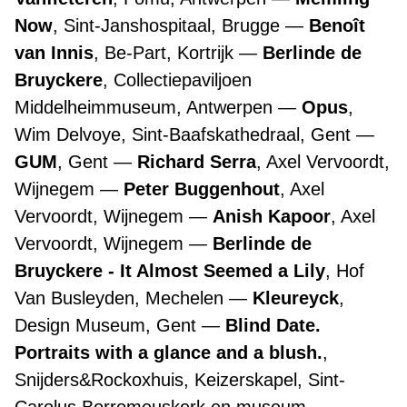
Now
, Sint-Janshospitaal, Brugge
Benoît
van Innis
, Be-Part, Kortrijk
Berlinde de
Bruyckere
, Collectiepaviljoen
Middelheimmuseum, Antwerpen
Opus
,
Wim Delvoye, Sint-Baafskathedraal, Gent
GUM
, Gent
Richard Serra
, Axel Vervoordt,
Wijnegem
Peter Buggenhout
, Axel
Vervoordt, Wijnegem
Anish Kapoor
, Axel
Vervoordt, Wijnegem
Berlinde de
Bruyckere - It Almost Seemed a Lily
, Hof
Van Busleyden, Mechelen
Kleureyck
,
Design Museum, Gent
Blind Date.
Portraits with a glance and a blush.
,
Snijders&Rockoxhuis, Keizerskapel, Sint-