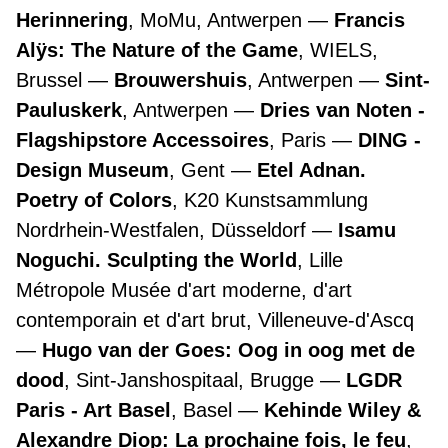
Herinnering
, MoMu, Antwerpen
Francis
Alÿs: The Nature of the Game
, WIELS,
Brussel
Brouwershuis
, Antwerpen
Sint-
Pauluskerk
, Antwerpen
Dries van Noten -
Flagshipstore Accessoires
, Paris
DING -
Design Museum
, Gent
Etel Adnan.
Poetry of Colors
, K20 Kunstsammlung
Nordrhein-Westfalen, Düsseldorf
Isamu
Noguchi. Sculpting the World
, Lille
Métropole Musée d'art moderne, d'art
contemporain et d'art brut, Villeneuve-d'Ascq
Hugo van der Goes: Oog in oog met de
dood
, Sint-Janshospitaal, Brugge
LGDR
Paris - Art Basel
, Basel
Kehinde Wiley &
Alexandre Diop: La prochaine fois, le feu
,