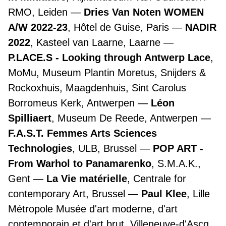
RMO, Leiden
Dries Van Noten WOMEN
A/W 2022-23
, Hôtel de Guise, Paris
NADIR
2022
, Kasteel van Laarne, Laarne
P.LACE.S - Looking through Antwerp Lace
,
MoMu, Museum Plantin Moretus, Snijders &
Rockoxhuis, Maagdenhuis, Sint Carolus
Borromeus Kerk, Antwerpen
Léon
Spilliaert
, Museum De Reede, Antwerpen
F.A.S.T. Femmes Arts Sciences
Technologies
, ULB, Brussel
POP ART -
From Warhol to Panamarenko
, S.M.A.K.,
Gent
La Vie matérielle
, Centrale for
contemporary Art, Brussel
Paul Klee
, Lille
Métropole Musée d'art moderne, d'art
contemporain et d'art brut, Villeneuve-d'Ascq