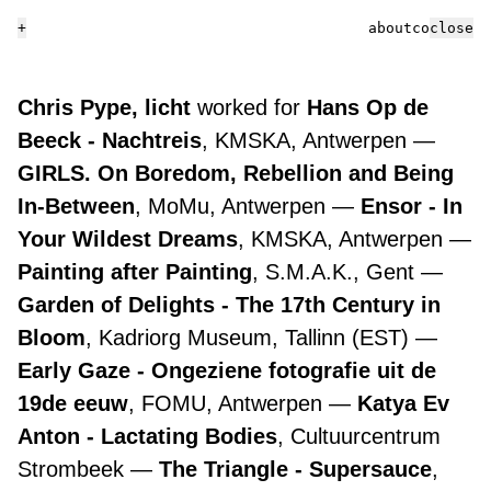
+
about
contact
close
Chris Pype, licht
worked for
Hans Op de
Beeck - Nachtreis
, KMSKA, Antwerpen
GIRLS. On Boredom, Rebellion and Being
In-Between
, MoMu, Antwerpen
Ensor - In
Your Wildest Dreams
, KMSKA, Antwerpen
Painting after Painting
, S.M.A.K., Gent
Garden of Delights - The 17th Century in
Bloom
, Kadriorg Museum, Tallinn (EST)
Early Gaze - Ongeziene fotografie uit de
19de eeuw
, FOMU, Antwerpen
Katya Ev
Anton - Lactating Bodies
, Cultuurcentrum
Strombeek
The Triangle - Supersauce
,