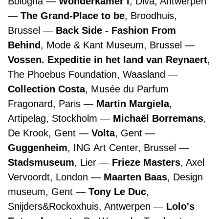
Bologna
Wonderkamer I
, Diva, Antwerpen
The Grand-Place to be
, Broodhuis,
Brussel
Back Side - Fashion From
Behind
, Mode & Kant Museum, Brussel
Vossen. Expeditie in het land van Reynaert
,
The Phoebus Foundation, Waasland
Collection Costa
, Musée du Parfum
Fragonard, Paris
Martin Margiela
,
Artipelag, Stockholm
Michaël Borremans
,
De Krook, Gent
Volta
, Gent
Guggenheim
, ING Art Center, Brussel
Stadsmuseum
, Lier
Frieze Masters
, Axel
Vervoordt, London
Maarten Baas
, Design
museum, Gent
Tony Le Duc
,
Snijders&Rockoxhuis, Antwerpen
Lolo's