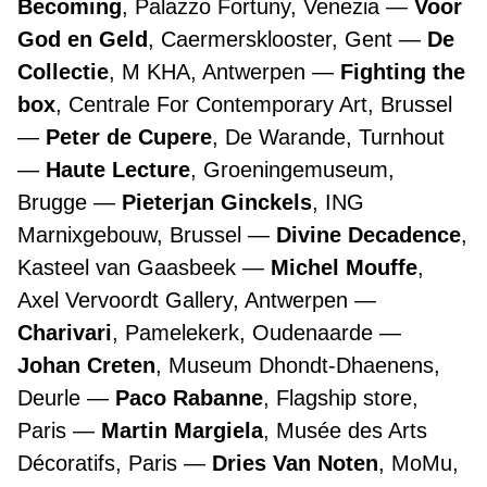
Becoming
, Palazzo Fortuny, Venezia
Voor
God en Geld
, Caermersklooster, Gent
De
Collectie
, M KHA, Antwerpen
Fighting the
box
, Centrale For Contemporary Art, Brussel
Peter de Cupere
, De Warande, Turnhout
Haute Lecture
, Groeningemuseum,
Brugge
Pieterjan Ginckels
, ING
Marnixgebouw, Brussel
Divine Decadence
,
Kasteel van Gaasbeek
Michel Mouffe
,
Axel Vervoordt Gallery, Antwerpen
Charivari
, Pamelekerk, Oudenaarde
Johan Creten
, Museum Dhondt-Dhaenens,
Deurle
Paco Rabanne
, Flagship store,
Paris
Martin Margiela
, Musée des Arts
Décoratifs, Paris
Dries Van Noten
, MoMu,