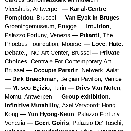
Carolus Borromeuskerk en museum
Vleeshuis, Antwerpen
Kanal-Centre
Pompidou
, Brussel
Van Eyck in Bruges
,
Groeningemuseum, Brugge
Intuition
,
Palazzo Fortuny, Venezia
Pikant!
, The
Phoebus Foundation, Moorsel
Love. Hate.
Debate.
, ING Art Center, Brussel
Private
Choices
, Centrale For Contemporary Art,
Brussel
Occupie Paradit
, Netwerk, Aalst
Dirk Braeckman
, Belgian Pavilion, Venice
Museo Egizio
, Turin
Dries Van Noten
,
Momu, Antwerpen
Group exhibition,
Infinitive Mutability
, Axel Vervoordt Hong
Kong
Yun Hyong-Keun
, Palazzo Fortuny,
Venezia
Geert Goiris
, Palazzo De' Toschi,