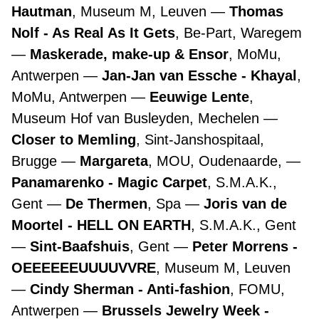
Hautman
, Museum M, Leuven
Thomas
Nolf - As Real As It Gets
, Be-Part, Waregem
Maskerade, make-up & Ensor
, MoMu,
Antwerpen
Jan-Jan van Essche - Khayal
,
MoMu, Antwerpen
Eeuwige Lente
,
Museum Hof van Busleyden, Mechelen
Closer to Memling
, Sint-Janshospitaal,
Brugge
Margareta
, MOU, Oudenaarde,
Panamarenko - Magic Carpet
, S.M.A.K.,
Gent
De Thermen
, Spa
Joris van de
Moortel - HELL ON EARTH
, S.M.A.K., Gent
Sint-Baafshuis
, Gent
Peter Morrens -
OEEEEEEUUUUVVRE
, Museum M, Leuven
Cindy Sherman - Anti-fashion
, FOMU,
Antwerpen
Brussels Jewelry Week -