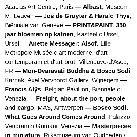
Acacias Art Centre, Paris
Albast
, Museum
M, Leuven
Jos de Gruyter & Harald Thys
,
Biënnale van Genève
PRINT&PAINT. 350
jaar bloemen op katoen
, Kasteel d'Ursel,
Ursel
Anette Messager: Alsof
, Lille
Métropole Musée d'art moderne, d'art
contemporain et d'art brut, Villeneuve-d'Ascq,
FR
Mon-Dvaravati Buddha & Bosco Sodi
,
Karnak, Axel Vervoordt Gallery, Wijnegem
Francis Alÿs
, Belgian Pavillion, Biennale di
Venezia
Freight, about the port, people
and cargo
, MAS, Antwerpen
Bosco Sodi.
What Goes Around Comes Around
, Palazzo
Vendramin Grimani, Venezia
Masterpieces
in miniature
, Rijksmuseum van Oudheden /