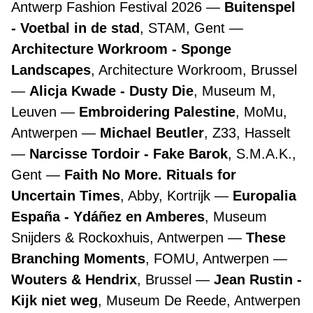
Antwerp Fashion Festival 2026
Buitenspel
- Voetbal in de stad
, STAM, Gent
Architecture Workroom - Sponge
Landscapes
, Architecture Workroom, Brussel
Alicja Kwade - Dusty Die
, Museum M,
Leuven
Embroidering Palestine
, MoMu,
Antwerpen
Michael Beutler
, Z33, Hasselt
Narcisse Tordoir - Fake Barok
, S.M.A.K.,
Gent
Faith No More. Rituals for
Uncertain Times
, Abby, Kortrijk
Europalia
España - Ydáñez en Amberes
, Museum
Snijders & Rockoxhuis, Antwerpen
These
Branching Moments
, FOMU, Antwerpen
Wouters & Hendrix
, Brussel
Jean Rustin -
Kijk niet weg
, Museum De Reede, Antwerpen