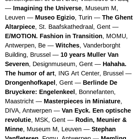
Imagining the Universe
, Museum M,
Leuven
Museo Egizio
, Turin
The Ghent
Altarpiece
, St. Baafskathedraal, Gent
E/MOTION. Fashion in Transition
, MOMU,
Antwerpen, Be
Witches
, Vanderborght
Building, Brussel
10 years Muller Van
Severen
, Designmuseum, Gent
Hahaha.
The humor of art
, ING Art Center, Brussel
Drongenhofkapel
, Gent
Berlinde De
Bruyckere: Engelenkeel
, Bonnefanten,
Maastricht
Masterpieces in Miniature
,
DIVA, Antwerpen
Van Eyck. Een optische
revolutie
, MSK, Gent
Rodin, Meunier &
Minne
, Museum M, Leuven
Stephan
Vanfleteren
, Fomu, Antwerpen
Memling