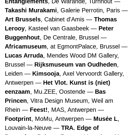
Entanglements
, De Warande, Turnhout
Takashi Murakami
, Galerie Perrotin, Paris
Art Brussels
, Cabinet d'Amis
Thomas
Lerooy
, Kasteel van Gaasbeek
Peter
Buggenhout
, De Centrale, Brussel
Africamuseum
, at EgmontPalace, Brussel
Lucas Arruda
, Mendes Wood DM Gallery,
Brussel
Rijksmuseum van Oudheden
,
Leiden
Kimsooja
, Axel Vervoordt Gallery,
Antwerpen
Het Vlot. Kunst is (niet)
eenzaam
, Mu.ZEE, Oostende
Bas
Princen
, Vitra Design Museum, Weil am
Rhein
Feest!
, MAS, Antwerpen
Footprint
, MoMu, Antwerpen
Musée L
,
Louvain-la-Neuve
TRA. Edge of