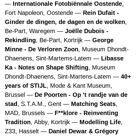
Internationale Fotobiënnale Oostende
,
Fort Napoleon, Oostende
Rein Dufait -
Ginder de dingen, de dagen en de wolken
,
Be-Part, Waregem
Joëlle Dubois -
Rekindling
, Be-Part, Kortrijk
George
Minne - De Verloren Zoon
, Museum Dhondt-
Dhaenens, Sint-Martems-Latem
Libasse
Ka - Notes on Shape Shifting
, Museum
Dhondt-Dhaenens, Sint-Martens-Latem
40+
years of STIJL
, Mode & Kant Museum,
Brussel
De Poorten - Op 't randje van de
stad
, S.T.A.M., Gent
Matching Seats
,
MAD, Brussels
F**klore - Reinventing
Tradition
, Abby, Kortrijk
Modelling Life
,
Z33, Hasselt
Daniel Dewar & Grégory