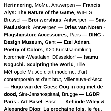
Herinnering
, MoMu, Antwerpen
Francis
Alÿs: The Nature of the Game
, WIELS,
Brussel
Brouwershuis
, Antwerpen
Sint-
Pauluskerk
, Antwerpen
Dries van Noten -
Flagshipstore Accessoires
, Paris
DING -
Design Museum
, Gent
Etel Adnan.
Poetry of Colors
, K20 Kunstsammlung
Nordrhein-Westfalen, Düsseldorf
Isamu
Noguchi. Sculpting the World
, Lille
Métropole Musée d'art moderne, d'art
contemporain et d'art brut, Villeneuve-d'Ascq
Hugo van der Goes: Oog in oog met de
dood
, Sint-Janshospitaal, Brugge
LGDR
Paris - Art Basel
, Basel
Kehinde Wiley &
Alexandre Diop: La prochaine fois, le feu
,