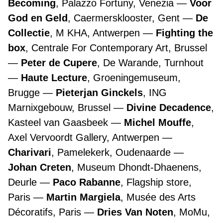
Becoming
, Palazzo Fortuny, Venezia
Voor
God en Geld
, Caermersklooster, Gent
De
Collectie
, M KHA, Antwerpen
Fighting the
box
, Centrale For Contemporary Art, Brussel
Peter de Cupere
, De Warande, Turnhout
Haute Lecture
, Groeningemuseum,
Brugge
Pieterjan Ginckels
, ING
Marnixgebouw, Brussel
Divine Decadence
,
Kasteel van Gaasbeek
Michel Mouffe
,
Axel Vervoordt Gallery, Antwerpen
Charivari
, Pamelekerk, Oudenaarde
Johan Creten
, Museum Dhondt-Dhaenens,
Deurle
Paco Rabanne
, Flagship store,
Paris
Martin Margiela
, Musée des Arts
Décoratifs, Paris
Dries Van Noten
, MoMu,