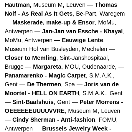
Hautman
, Museum M, Leuven
Thomas
Nolf - As Real As It Gets
, Be-Part, Waregem
Maskerade, make-up & Ensor
, MoMu,
Antwerpen
Jan-Jan van Essche - Khayal
,
MoMu, Antwerpen
Eeuwige Lente
,
Museum Hof van Busleyden, Mechelen
Closer to Memling
, Sint-Janshospitaal,
Brugge
Margareta
, MOU, Oudenaarde,
Panamarenko - Magic Carpet
, S.M.A.K.,
Gent
De Thermen
, Spa
Joris van de
Moortel - HELL ON EARTH
, S.M.A.K., Gent
Sint-Baafshuis
, Gent
Peter Morrens -
OEEEEEEUUUUVVRE
, Museum M, Leuven
Cindy Sherman - Anti-fashion
, FOMU,
Antwerpen
Brussels Jewelry Week -