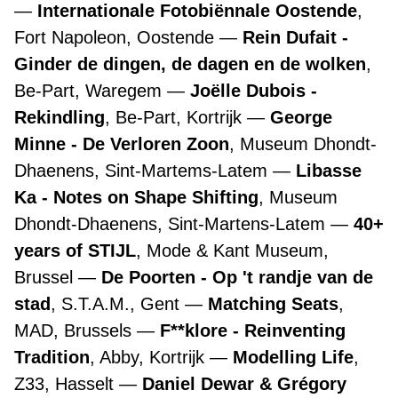
Internationale Fotobiënnale Oostende
,
Fort Napoleon, Oostende
Rein Dufait -
Ginder de dingen, de dagen en de wolken
,
Be-Part, Waregem
Joëlle Dubois -
Rekindling
, Be-Part, Kortrijk
George
Minne - De Verloren Zoon
, Museum Dhondt-
Dhaenens, Sint-Martems-Latem
Libasse
Ka - Notes on Shape Shifting
, Museum
Dhondt-Dhaenens, Sint-Martens-Latem
40+
years of STIJL
, Mode & Kant Museum,
Brussel
De Poorten - Op 't randje van de
stad
, S.T.A.M., Gent
Matching Seats
,
MAD, Brussels
F**klore - Reinventing
Tradition
, Abby, Kortrijk
Modelling Life
,
Z33, Hasselt
Daniel Dewar & Grégory