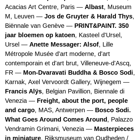
Acacias Art Centre, Paris
Albast
, Museum
M, Leuven
Jos de Gruyter & Harald Thys
,
Biënnale van Genève
PRINT&PAINT. 350
jaar bloemen op katoen
, Kasteel d'Ursel,
Ursel
Anette Messager: Alsof
, Lille
Métropole Musée d'art moderne, d'art
contemporain et d'art brut, Villeneuve-d'Ascq,
FR
Mon-Dvaravati Buddha & Bosco Sodi
,
Karnak, Axel Vervoordt Gallery, Wijnegem
Francis Alÿs
, Belgian Pavillion, Biennale di
Venezia
Freight, about the port, people
and cargo
, MAS, Antwerpen
Bosco Sodi.
What Goes Around Comes Around
, Palazzo
Vendramin Grimani, Venezia
Masterpieces
in miniature
, Rijksmuseum van Oudheden /