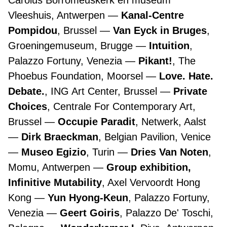
Carolus Borromeuskerk en museum
Vleeshuis, Antwerpen
Kanal-Centre
Pompidou
, Brussel
Van Eyck in Bruges
,
Groeningemuseum, Brugge
Intuition
,
Palazzo Fortuny, Venezia
Pikant!
, The
Phoebus Foundation, Moorsel
Love. Hate.
Debate.
, ING Art Center, Brussel
Private
Choices
, Centrale For Contemporary Art,
Brussel
Occupie Paradit
, Netwerk, Aalst
Dirk Braeckman
, Belgian Pavilion, Venice
Museo Egizio
, Turin
Dries Van Noten
,
Momu, Antwerpen
Group exhibition,
Infinitive Mutability
, Axel Vervoordt Hong
Kong
Yun Hyong-Keun
, Palazzo Fortuny,
Venezia
Geert Goiris
, Palazzo De' Toschi,