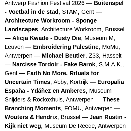
Antwerp Fashion Festival 2026
Buitenspel
- Voetbal in de stad
, STAM, Gent
Architecture Workroom - Sponge
Landscapes
, Architecture Workroom, Brussel
Alicja Kwade - Dusty Die
, Museum M,
Leuven
Embroidering Palestine
, MoMu,
Antwerpen
Michael Beutler
, Z33, Hasselt
Narcisse Tordoir - Fake Barok
, S.M.A.K.,
Gent
Faith No More. Rituals for
Uncertain Times
, Abby, Kortrijk
Europalia
España - Ydáñez en Amberes
, Museum
Snijders & Rockoxhuis, Antwerpen
These
Branching Moments
, FOMU, Antwerpen
Wouters & Hendrix
, Brussel
Jean Rustin -
Kijk niet weg
, Museum De Reede, Antwerpen