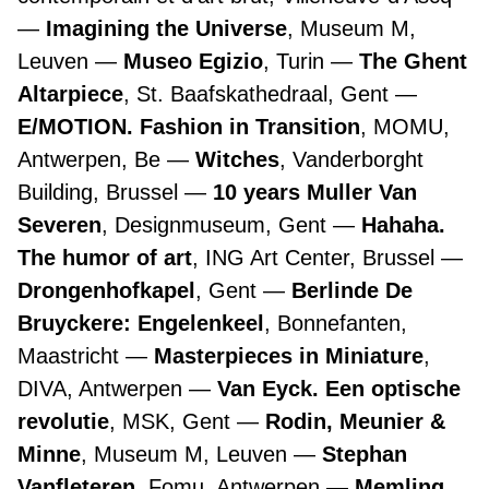
Imagining the Universe
, Museum M,
Leuven
Museo Egizio
, Turin
The Ghent
Altarpiece
, St. Baafskathedraal, Gent
E/MOTION. Fashion in Transition
, MOMU,
Antwerpen, Be
Witches
, Vanderborght
Building, Brussel
10 years Muller Van
Severen
, Designmuseum, Gent
Hahaha.
The humor of art
, ING Art Center, Brussel
Drongenhofkapel
, Gent
Berlinde De
Bruyckere: Engelenkeel
, Bonnefanten,
Maastricht
Masterpieces in Miniature
,
DIVA, Antwerpen
Van Eyck. Een optische
revolutie
, MSK, Gent
Rodin, Meunier &
Minne
, Museum M, Leuven
Stephan
Vanfleteren
, Fomu, Antwerpen
Memling