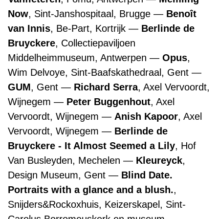
Now
, Sint-Janshospitaal, Brugge
Benoît
van Innis
, Be-Part, Kortrijk
Berlinde de
Bruyckere
, Collectiepaviljoen
Middelheimmuseum, Antwerpen
Opus
,
Wim Delvoye, Sint-Baafskathedraal, Gent
GUM
, Gent
Richard Serra
, Axel Vervoordt,
Wijnegem
Peter Buggenhout
, Axel
Vervoordt, Wijnegem
Anish Kapoor
, Axel
Vervoordt, Wijnegem
Berlinde de
Bruyckere - It Almost Seemed a Lily
, Hof
Van Busleyden, Mechelen
Kleureyck
,
Design Museum, Gent
Blind Date.
Portraits with a glance and a blush.
,
Snijders&Rockoxhuis, Keizerskapel, Sint-