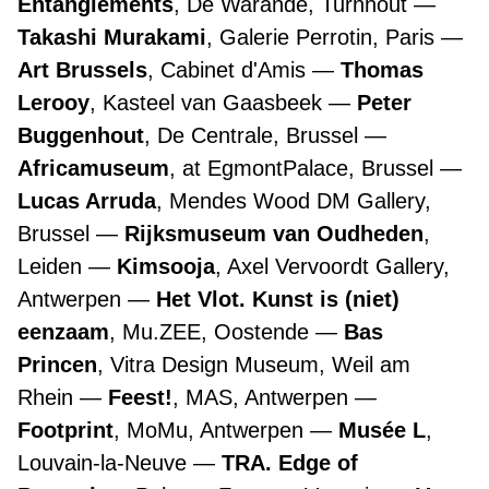
Entanglements
, De Warande, Turnhout
Takashi Murakami
, Galerie Perrotin, Paris
Art Brussels
, Cabinet d'Amis
Thomas
Lerooy
, Kasteel van Gaasbeek
Peter
Buggenhout
, De Centrale, Brussel
Africamuseum
, at EgmontPalace, Brussel
Lucas Arruda
, Mendes Wood DM Gallery,
Brussel
Rijksmuseum van Oudheden
,
Leiden
Kimsooja
, Axel Vervoordt Gallery,
Antwerpen
Het Vlot. Kunst is (niet)
eenzaam
, Mu.ZEE, Oostende
Bas
Princen
, Vitra Design Museum, Weil am
Rhein
Feest!
, MAS, Antwerpen
Footprint
, MoMu, Antwerpen
Musée L
,
Louvain-la-Neuve
TRA. Edge of