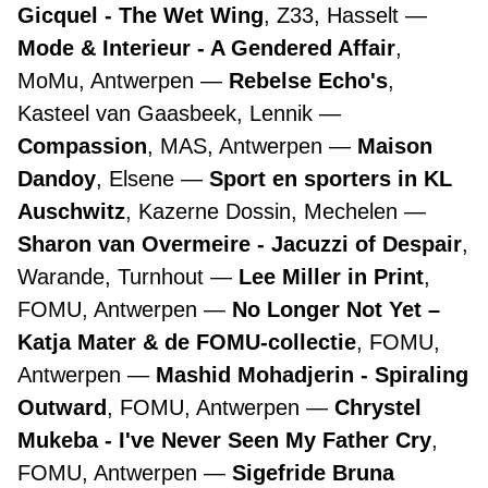
Gicquel - The Wet Wing
, Z33, Hasselt
Mode & Interieur - A Gendered Affair
,
MoMu, Antwerpen
Rebelse Echo's
,
Kasteel van Gaasbeek, Lennik
Compassion
, MAS, Antwerpen
Maison
Dandoy
, Elsene
Sport en sporters in KL
Auschwitz
, Kazerne Dossin, Mechelen
Sharon van Overmeire - Jacuzzi of Despair
,
Warande, Turnhout
Lee Miller in Print
,
FOMU, Antwerpen
No Longer Not Yet –
Katja Mater & de FOMU-collectie
, FOMU,
Antwerpen
Mashid Mohadjerin - Spiraling
Outward
, FOMU, Antwerpen
Chrystel
Mukeba - I've Never Seen My Father Cry
,
FOMU, Antwerpen
Sigefride Bruna