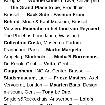
Bologna
Wonderkamer I
, Diva, Antwerpen
The Grand-Place to be
, Broodhuis,
Brussel
Back Side - Fashion From
Behind
, Mode & Kant Museum, Brussel
Vossen. Expeditie in het land van Reynaert
,
The Phoebus Foundation, Waasland
Collection Costa
, Musée du Parfum
Fragonard, Paris
Martin Margiela
,
Artipelag, Stockholm
Michaël Borremans
,
De Krook, Gent
Volta
, Gent
Guggenheim
, ING Art Center, Brussel
Stadsmuseum
, Lier
Frieze Masters
, Axel
Vervoordt, London
Maarten Baas
, Design
museum, Gent
Tony Le Duc
,
Snijders&Rockoxhuis, Antwerpen
Lolo's