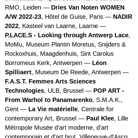
RMO, Leiden
Dries Van Noten WOMEN
A/W 2022-23
, Hôtel de Guise, Paris
NADIR
2022
, Kasteel van Laarne, Laarne
P.LACE.S - Looking through Antwerp Lace
,
MoMu, Museum Plantin Moretus, Snijders &
Rockoxhuis, Maagdenhuis, Sint Carolus
Borromeus Kerk, Antwerpen
Léon
Spilliaert
, Museum De Reede, Antwerpen
F.A.S.T. Femmes Arts Sciences
Technologies
, ULB, Brussel
POP ART -
From Warhol to Panamarenko
, S.M.A.K.,
Gent
La Vie matérielle
, Centrale for
contemporary Art, Brussel
Paul Klee
, Lille
Métropole Musée d'art moderne, d'art
contemporain et d'art brut, Villeneuve-d'Ascq