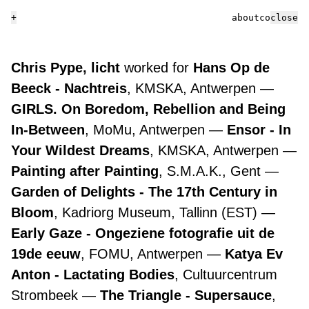
+
about
contact
close
Chris Pype, licht
worked for
Hans Op de
Beeck - Nachtreis
, KMSKA, Antwerpen
GIRLS. On Boredom, Rebellion and Being
In-Between
, MoMu, Antwerpen
Ensor - In
Your Wildest Dreams
, KMSKA, Antwerpen
Painting after Painting
, S.M.A.K., Gent
Garden of Delights - The 17th Century in
Bloom
, Kadriorg Museum, Tallinn (EST)
Early Gaze - Ongeziene fotografie uit de
19de eeuw
, FOMU, Antwerpen
Katya Ev
Anton - Lactating Bodies
, Cultuurcentrum
Strombeek
The Triangle - Supersauce
,