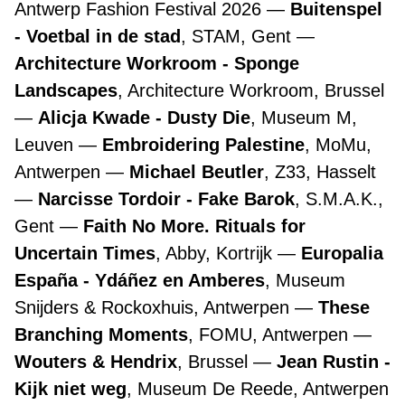
Antwerp Fashion Festival 2026
Buitenspel
- Voetbal in de stad
, STAM, Gent
Architecture Workroom - Sponge
Landscapes
, Architecture Workroom, Brussel
Alicja Kwade - Dusty Die
, Museum M,
Leuven
Embroidering Palestine
, MoMu,
Antwerpen
Michael Beutler
, Z33, Hasselt
Narcisse Tordoir - Fake Barok
, S.M.A.K.,
Gent
Faith No More. Rituals for
Uncertain Times
, Abby, Kortrijk
Europalia
España - Ydáñez en Amberes
, Museum
Snijders & Rockoxhuis, Antwerpen
These
Branching Moments
, FOMU, Antwerpen
Wouters & Hendrix
, Brussel
Jean Rustin -
Kijk niet weg
, Museum De Reede, Antwerpen