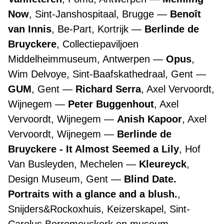
Now
, Sint-Janshospitaal, Brugge
Benoît
van Innis
, Be-Part, Kortrijk
Berlinde de
Bruyckere
, Collectiepaviljoen
Middelheimmuseum, Antwerpen
Opus
,
Wim Delvoye, Sint-Baafskathedraal, Gent
GUM
, Gent
Richard Serra
, Axel Vervoordt,
Wijnegem
Peter Buggenhout
, Axel
Vervoordt, Wijnegem
Anish Kapoor
, Axel
Vervoordt, Wijnegem
Berlinde de
Bruyckere - It Almost Seemed a Lily
, Hof
Van Busleyden, Mechelen
Kleureyck
,
Design Museum, Gent
Blind Date.
Portraits with a glance and a blush.
,
Snijders&Rockoxhuis, Keizerskapel, Sint-