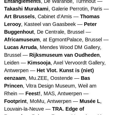
Entanglements
, De Warande, Turnhout
Takashi Murakami
, Galerie Perrotin, Paris
Art Brussels
, Cabinet d'Amis
Thomas
Lerooy
, Kasteel van Gaasbeek
Peter
Buggenhout
, De Centrale, Brussel
Africamuseum
, at EgmontPalace, Brussel
Lucas Arruda
, Mendes Wood DM Gallery,
Brussel
Rijksmuseum van Oudheden
,
Leiden
Kimsooja
, Axel Vervoordt Gallery,
Antwerpen
Het Vlot. Kunst is (niet)
eenzaam
, Mu.ZEE, Oostende
Bas
Princen
, Vitra Design Museum, Weil am
Rhein
Feest!
, MAS, Antwerpen
Footprint
, MoMu, Antwerpen
Musée L
,
Louvain-la-Neuve
TRA. Edge of