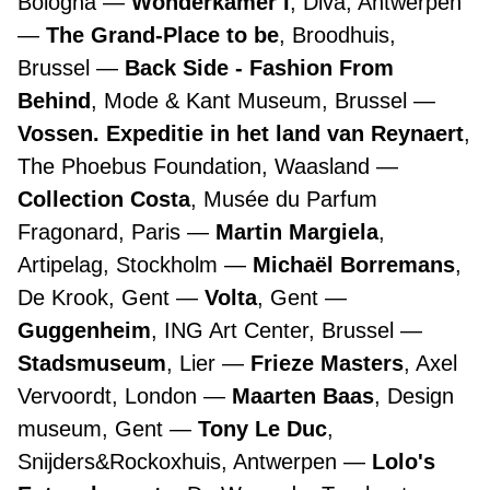
Bologna
Wonderkamer I
, Diva, Antwerpen
The Grand-Place to be
, Broodhuis,
Brussel
Back Side - Fashion From
Behind
, Mode & Kant Museum, Brussel
Vossen. Expeditie in het land van Reynaert
,
The Phoebus Foundation, Waasland
Collection Costa
, Musée du Parfum
Fragonard, Paris
Martin Margiela
,
Artipelag, Stockholm
Michaël Borremans
,
De Krook, Gent
Volta
, Gent
Guggenheim
, ING Art Center, Brussel
Stadsmuseum
, Lier
Frieze Masters
, Axel
Vervoordt, London
Maarten Baas
, Design
museum, Gent
Tony Le Duc
,
Snijders&Rockoxhuis, Antwerpen
Lolo's