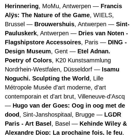
Herinnering
, MoMu, Antwerpen
Francis
Alÿs: The Nature of the Game
, WIELS,
Brussel
Brouwershuis
, Antwerpen
Sint-
Pauluskerk
, Antwerpen
Dries van Noten -
Flagshipstore Accessoires
, Paris
DING -
Design Museum
, Gent
Etel Adnan.
Poetry of Colors
, K20 Kunstsammlung
Nordrhein-Westfalen, Düsseldorf
Isamu
Noguchi. Sculpting the World
, Lille
Métropole Musée d'art moderne, d'art
contemporain et d'art brut, Villeneuve-d'Ascq
Hugo van der Goes: Oog in oog met de
dood
, Sint-Janshospitaal, Brugge
LGDR
Paris - Art Basel
, Basel
Kehinde Wiley &
Alexandre Diop: La prochaine fois, le feu
,