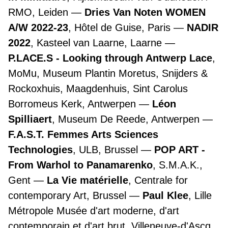
RMO, Leiden
Dries Van Noten WOMEN
A/W 2022-23
, Hôtel de Guise, Paris
NADIR
2022
, Kasteel van Laarne, Laarne
P.LACE.S - Looking through Antwerp Lace
,
MoMu, Museum Plantin Moretus, Snijders &
Rockoxhuis, Maagdenhuis, Sint Carolus
Borromeus Kerk, Antwerpen
Léon
Spilliaert
, Museum De Reede, Antwerpen
F.A.S.T. Femmes Arts Sciences
Technologies
, ULB, Brussel
POP ART -
From Warhol to Panamarenko
, S.M.A.K.,
Gent
La Vie matérielle
, Centrale for
contemporary Art, Brussel
Paul Klee
, Lille
Métropole Musée d'art moderne, d'art
contemporain et d'art brut, Villeneuve-d'Ascq