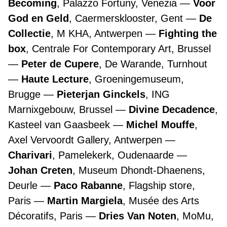
Becoming
, Palazzo Fortuny, Venezia
Voor
God en Geld
, Caermersklooster, Gent
De
Collectie
, M KHA, Antwerpen
Fighting the
box
, Centrale For Contemporary Art, Brussel
Peter de Cupere
, De Warande, Turnhout
Haute Lecture
, Groeningemuseum,
Brugge
Pieterjan Ginckels
, ING
Marnixgebouw, Brussel
Divine Decadence
,
Kasteel van Gaasbeek
Michel Mouffe
,
Axel Vervoordt Gallery, Antwerpen
Charivari
, Pamelekerk, Oudenaarde
Johan Creten
, Museum Dhondt-Dhaenens,
Deurle
Paco Rabanne
, Flagship store,
Paris
Martin Margiela
, Musée des Arts
Décoratifs, Paris
Dries Van Noten
, MoMu,