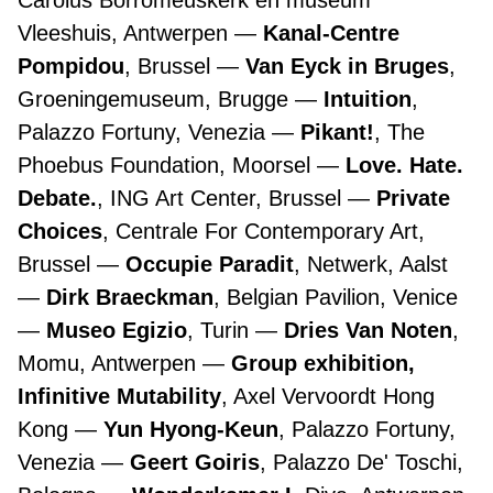
Carolus Borromeuskerk en museum
Vleeshuis, Antwerpen
Kanal-Centre
Pompidou
, Brussel
Van Eyck in Bruges
,
Groeningemuseum, Brugge
Intuition
,
Palazzo Fortuny, Venezia
Pikant!
, The
Phoebus Foundation, Moorsel
Love. Hate.
Debate.
, ING Art Center, Brussel
Private
Choices
, Centrale For Contemporary Art,
Brussel
Occupie Paradit
, Netwerk, Aalst
Dirk Braeckman
, Belgian Pavilion, Venice
Museo Egizio
, Turin
Dries Van Noten
,
Momu, Antwerpen
Group exhibition,
Infinitive Mutability
, Axel Vervoordt Hong
Kong
Yun Hyong-Keun
, Palazzo Fortuny,
Venezia
Geert Goiris
, Palazzo De' Toschi,