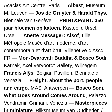
Acacias Art Centre, Paris
Albast
, Museum
M, Leuven
Jos de Gruyter & Harald Thys
,
Biënnale van Genève
PRINT&PAINT. 350
jaar bloemen op katoen
, Kasteel d'Ursel,
Ursel
Anette Messager: Alsof
, Lille
Métropole Musée d'art moderne, d'art
contemporain et d'art brut, Villeneuve-d'Ascq,
FR
Mon-Dvaravati Buddha & Bosco Sodi
,
Karnak, Axel Vervoordt Gallery, Wijnegem
Francis Alÿs
, Belgian Pavillion, Biennale di
Venezia
Freight, about the port, people
and cargo
, MAS, Antwerpen
Bosco Sodi.
What Goes Around Comes Around
, Palazzo
Vendramin Grimani, Venezia
Masterpieces
in miniature
, Rijksmuseum van Oudheden /