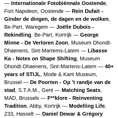
Internationale Fotobiënnale Oostende
,
Fort Napoleon, Oostende
Rein Dufait -
Ginder de dingen, de dagen en de wolken
,
Be-Part, Waregem
Joëlle Dubois -
Rekindling
, Be-Part, Kortrijk
George
Minne - De Verloren Zoon
, Museum Dhondt-
Dhaenens, Sint-Martems-Latem
Libasse
Ka - Notes on Shape Shifting
, Museum
Dhondt-Dhaenens, Sint-Martens-Latem
40+
years of STIJL
, Mode & Kant Museum,
Brussel
De Poorten - Op 't randje van de
stad
, S.T.A.M., Gent
Matching Seats
,
MAD, Brussels
F**klore - Reinventing
Tradition
, Abby, Kortrijk
Modelling Life
,
Z33, Hasselt
Daniel Dewar & Grégory