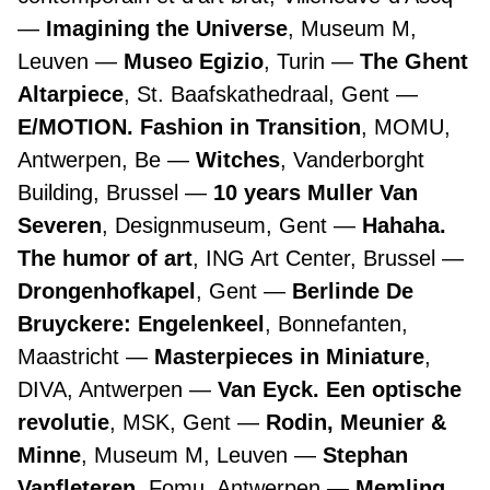
Imagining the Universe
, Museum M,
Leuven
Museo Egizio
, Turin
The Ghent
Altarpiece
, St. Baafskathedraal, Gent
E/MOTION. Fashion in Transition
, MOMU,
Antwerpen, Be
Witches
, Vanderborght
Building, Brussel
10 years Muller Van
Severen
, Designmuseum, Gent
Hahaha.
The humor of art
, ING Art Center, Brussel
Drongenhofkapel
, Gent
Berlinde De
Bruyckere: Engelenkeel
, Bonnefanten,
Maastricht
Masterpieces in Miniature
,
DIVA, Antwerpen
Van Eyck. Een optische
revolutie
, MSK, Gent
Rodin, Meunier &
Minne
, Museum M, Leuven
Stephan
Vanfleteren
, Fomu, Antwerpen
Memling