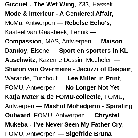
Gicquel - The Wet Wing
, Z33, Hasselt
Mode & Interieur - A Gendered Affair
,
MoMu, Antwerpen
Rebelse Echo's
,
Kasteel van Gaasbeek, Lennik
Compassion
, MAS, Antwerpen
Maison
Dandoy
, Elsene
Sport en sporters in KL
Auschwitz
, Kazerne Dossin, Mechelen
Sharon van Overmeire - Jacuzzi of Despair
,
Warande, Turnhout
Lee Miller in Print
,
FOMU, Antwerpen
No Longer Not Yet –
Katja Mater & de FOMU-collectie
, FOMU,
Antwerpen
Mashid Mohadjerin - Spiraling
Outward
, FOMU, Antwerpen
Chrystel
Mukeba - I've Never Seen My Father Cry
,
FOMU, Antwerpen
Sigefride Bruna