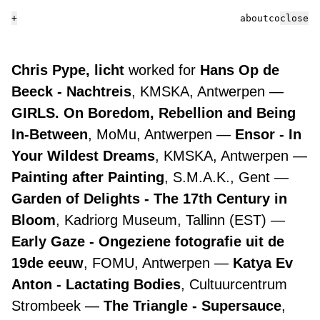
+
about
contact
close
Chris Pype, licht
worked for
Hans Op de
Beeck - Nachtreis
, KMSKA, Antwerpen
GIRLS. On Boredom, Rebellion and Being
In-Between
, MoMu, Antwerpen
Ensor - In
Your Wildest Dreams
, KMSKA, Antwerpen
Painting after Painting
, S.M.A.K., Gent
Garden of Delights - The 17th Century in
Bloom
, Kadriorg Museum, Tallinn (EST)
Early Gaze - Ongeziene fotografie uit de
19de eeuw
, FOMU, Antwerpen
Katya Ev
Anton - Lactating Bodies
, Cultuurcentrum
Strombeek
The Triangle - Supersauce
,