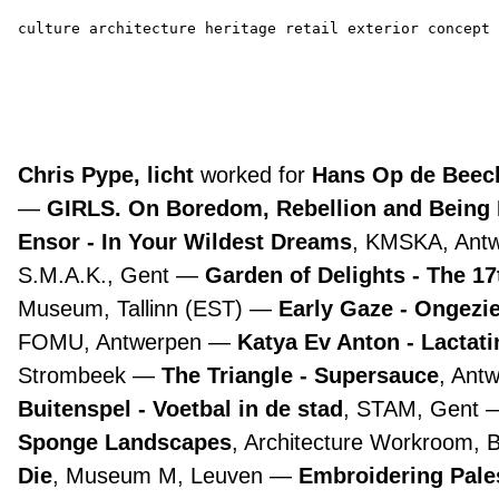
culture
architecture
heritage
retail
exterior
concept
Chris Pype, licht
worked for
Hans Op de Beeck
GIRLS. On Boredom, Rebellion and Being
Ensor - In Your Wildest Dreams
, KMSKA, Ant
S.M.A.K., Gent
Garden of Delights - The 1
Museum, Tallinn (EST)
Early Gaze - Ongezie
FOMU, Antwerpen
Katya Ev Anton - Lactat
Strombeek
The Triangle - Supersauce
, Ant
Buitenspel - Voetbal in de stad
, STAM, Gent
Sponge Landscapes
, Architecture Workroom, 
Die
, Museum M, Leuven
Embroidering Pale