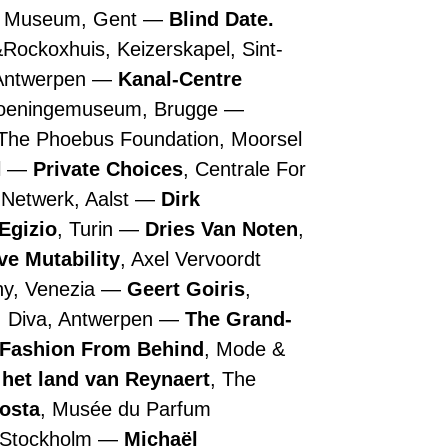
n Museum, Gent
Blind Date.
&Rockoxhuis, Keizerskapel, Sint-
 Antwerpen
Kanal-Centre
roeningemuseum, Brugge
 The Phoebus Foundation, Moorsel
l
Private Choices
, Centrale For
 Netwerk, Aalst
Dirk
Egizio
, Turin
Dries Van Noten
,
ive Mutability
, Axel Vervoordt
ny, Venezia
Geert Goiris
,
, Diva, Antwerpen
The Grand-
 Fashion From Behind
, Mode &
 het land van Reynaert
, The
Costa
, Musée du Parfum
, Stockholm
Michaël