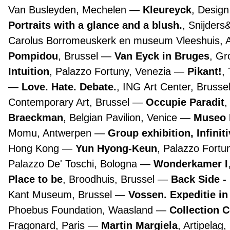
Van Busleyden, Mechelen
Kleureyck
, Desig
Portraits with a glance and a blush.
, Snijders
Carolus Borromeuskerk en museum Vleeshuis,
Pompidou
, Brussel
Van Eyck in Bruges
, G
Intuition
, Palazzo Fortuny, Venezia
Pikant!
,
Love. Hate. Debate.
, ING Art Center, Brusse
Contemporary Art, Brussel
Occupie Paradit
,
Braeckman
, Belgian Pavilion, Venice
Museo 
Momu, Antwerpen
Group exhibition, Infinit
Hong Kong
Yun Hyong-Keun
, Palazzo Fortu
Palazzo De' Toschi, Bologna
Wonderkamer I
Place to be
, Broodhuis, Brussel
Back Side -
Kant Museum, Brussel
Vossen. Expeditie in
Phoebus Foundation, Waasland
Collection 
Fragonard, Paris
Martin Margiela
, Artipelag