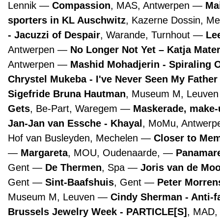
Lennik
Compassion
, MAS, Antwerpen
Ma
sporters in KL Auschwitz
, Kazerne Dossin, M
- Jacuzzi of Despair
, Warande, Turnhout
Lee
Antwerpen
No Longer Not Yet – Katja Mate
Antwerpen
Mashid Mohadjerin - Spiraling 
Chrystel Mukeba - I've Never Seen My Father
Sigefride Bruna Hautman
, Museum M, Leuve
Gets
, Be-Part, Waregem
Maskerade, make-
Jan-Jan van Essche - Khayal
, MoMu, Antwer
Hof van Busleyden, Mechelen
Closer to Mem
Margareta
, MOU, Oudenaarde,
Panamare
Gent
De Thermen
, Spa
Joris van de Mo
Gent
Sint-Baafshuis
, Gent
Peter Morre
Museum M, Leuven
Cindy Sherman - Anti-f
Brussels Jewelry Week - PARTICLE[S]
, MAD,