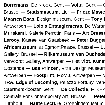
Borremans
, De Krook, Gent
Volta
, Gent
Brussel
Stadsmuseum
, Lier
Frieze Maste
Maarten Baas
, Design museum, Gent
Tony 
Antwerpen
Lolo's Entanglements
, De Wara
Murakami
, Galerie Perrotin, Paris
Art Bruss
Lerooy
, Kasteel van Gaasbeek
Peter Bugge
Africamuseum
, at EgmontPalace, Brussel
L
Gallery, Brussel
Rijksmuseum van Oudhed
Vervoordt Gallery, Antwerpen
Het Vlot. Kuns
Oostende
Bas Princen
, Vitra Design Museu
Antwerpen
Footprint
, MoMu, Antwerpen
TRA. Edge of Becoming
, Palazzo Fortuny, Ve
Caermersklooster, Gent
De Collectie
, M KH
Centrale For Contemporary Art, Brussel
Pete
Turnhout
Haute Lecture
, Groeningemuseum