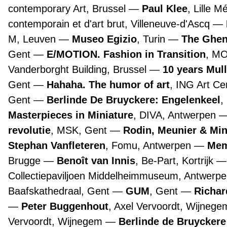
contemporary Art, Brussel
Paul Klee
, Lille 
contemporain et d'art brut, Villeneuve-d'Ascq
M, Leuven
Museo Egizio
, Turin
The Ghen
Gent
E/MOTION. Fashion in Transition
, M
Vanderborght Building, Brussel
10 years Mul
Gent
Hahaha. The humor of art
, ING Art Ce
Gent
Berlinde De Bruyckere: Engelenkeel
,
Masterpieces in Miniature
, DIVA, Antwerpen
revolutie
, MSK, Gent
Rodin, Meunier & Mi
Stephan Vanfleteren
, Fomu, Antwerpen
Mem
Brugge
Benoît van Innis
, Be-Part, Kortrijk
Collectiepaviljoen Middelheimmuseum, Antwerp
Baafskathedraal, Gent
GUM
, Gent
Richar
Peter Buggenhout
, Axel Vervoordt, Wijneg
Vervoordt, Wijnegem
Berlinde de Bruyckere 