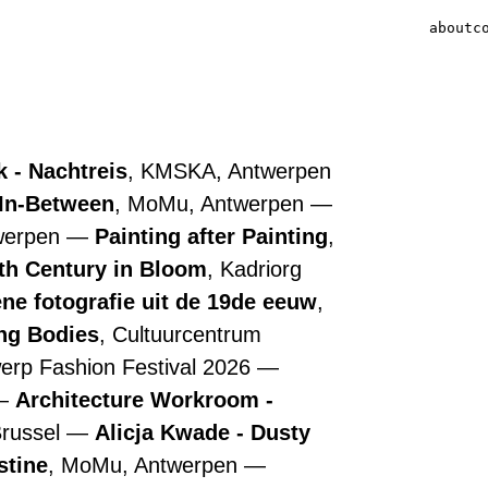
about
c
 - Nachtreis
, KMSKA, Antwerpen
 In-Between
, MoMu, Antwerpen
werpen
Painting after Painting
,
7th Century in Bloom
, Kadriorg
ne fotografie uit de 19de eeuw
,
ing Bodies
, Cultuurcentrum
werp Fashion Festival 2026
Architecture Workroom -
Brussel
Alicja Kwade - Dusty
stine
, MoMu, Antwerpen