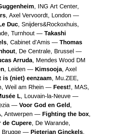
Guggenheim
, ING Art Center,
rs
, Axel Vervoordt, London
Le Duc
, Snijders&Rockoxhuis,
nde, Turnhout
Takashi
els
, Cabinet d'Amis
Thomas
nhout
, De Centrale, Brussel
ucas Arruda
, Mendes Wood DM
en
, Leiden
Kimsooja
, Axel
t is (niet) eenzaam
, Mu.ZEE,
m, Weil am Rhein
Feest!
, MAS,
Musée L
, Louvain-la-Neuve
nezia
Voor God en Geld
,
A, Antwerpen
Fighting the box
,
r de Cupere
, De Warande,
, Brugge
Pieterjan Ginckels
,