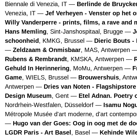
Biennale di Venezia, IT
Berlinde de Bruyckere
Venezia, IT
Jef Verheyen - Venster op het 
Willy Vanderperre - prints, films, a rave and 
Hans Memling
, Sint-Janshospitaal, Brugge
J
schoonheid
, KMKG, Brussel
Dieric Bouts 
Zeldzaam & Onmisbaar
, MAS, Antwerpen
Rubens & Rembrandt
, KMSKA, Antwerpen
Gehuld In Herinnering
, MoMu, Antwerpen
F
Game
, WIELS, Brussel
Brouwershuis
, Ant
Antwerpen
Dries van Noten - Flagshipstor
Design Museum
, Gent
Etel Adnan. Poetry 
Nordrhein-Westfalen, Düsseldorf
Isamu Nogu
Métropole Musée d'art moderne, d'art contempora
Hugo van der Goes: Oog in oog met de d
LGDR Paris - Art Basel
, Basel
Kehinde Wile