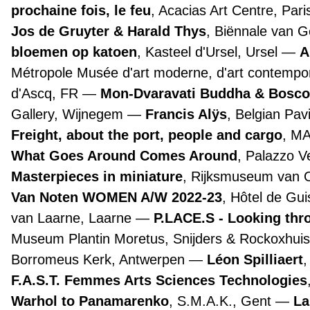
prochaine fois, le feu
, Acacias Art Centre, Par
Jos de Gruyter & Harald Thys
, Biënnale van 
bloemen op katoen
, Kasteel d'Ursel, Ursel
A
Métropole Musée d'art moderne, d'art contemporai
d'Ascq, FR
Mon-Dvaravati Buddha & Bosco
Gallery, Wijnegem
Francis Alÿs
, Belgian Pav
Freight, about the port, people and cargo
, M
What Goes Around Comes Around
, Palazzo 
Masterpieces in miniature
, Rijksmuseum van
Van Noten WOMEN A/W 2022-23
, Hôtel de Gui
van Laarne, Laarne
P.LACE.S - Looking th
Museum Plantin Moretus, Snijders & Rockoxhuis
Borromeus Kerk, Antwerpen
Léon Spilliaert
F.A.S.T. Femmes Arts Sciences Technologies
Warhol to Panamarenko
, S.M.A.K., Gent
La