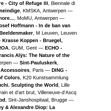
 - City of Refuge III
, Biennale di
oneindige
, KMSKA, Antwerpen
more...
, MoMU, Antwerpen
osef Hoffmann - In de ban van
- Beeldenmaker
, M Leuven, Leuven
Krasse Koppen - Bruegel,
ROA
, GUM, Gent
ECHO -
rancis Alÿs: The Nature of the
werpen
Sint-Pauluskerk
,
e Accessoires
, Paris
DING -
of Colors
, K20 Kunstsammlung
chi. Sculpting the World
, Lille
in et d'art brut, Villeneuve-d'Ascq
ood
, Sint-Janshospitaal, Brugge
y & Alexandre Diop: La