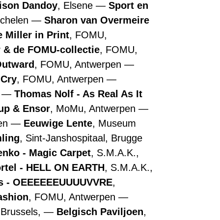
ison Dandoy
, Elsene
Sport en
echelen
Sharon van Overmeire
 Miller in Print
, FOMU,
r & de FOMU-collectie
, FOMU,
Outward
, FOMU, Antwerpen
 Cry
, FOMU, Antwerpen
n
Thomas Nolf - As Real As It
up & Ensor
, MoMu, Antwerpen
pen
Eeuwige Lente
, Museum
ling
, Sint-Janshospitaal, Brugge
nko - Magic Carpet
, S.M.A.K.,
ortel - HELL ON EARTH
, S.M.A.K.,
ns - OEEEEEEUUUUVVRE
,
ashion
, FOMU, Antwerpen
 Brussels,
Belgisch Paviljoen
,