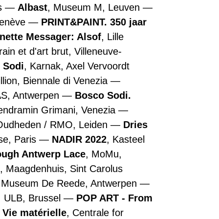
is
Albast
, Museum M, Leuven
Genève
PRINT&PAINT. 350 jaar
nette Messager: Alsof
, Lille
n et d'art brut, Villeneuve-
 Sodi
, Karnak, Axel Vervoordt
illion, Biennale di Venezia
AS, Antwerpen
Bosco Sodi.
Vendramin Grimani, Venezia
 Oudheden / RMO, Leiden
Dries
se, Paris
NADIR 2022
, Kasteel
rough Antwerp Lace
, MoMu,
, Maagdenhuis, Sint Carolus
, Museum De Reede, Antwerpen
, ULB, Brussel
POP ART - From
 Vie matérielle
, Centrale for