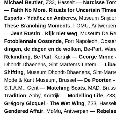
Michael Beutler
, Z33, Hasselt
Narcisse Tor
Faith No More. Rituals for Uncertain Time
España - Ydáñez en Amberes
, Museum Snijde
These Branching Moments
, FOMU, Antwerpe
Jean Rustin - Kijk niet weg
, Museum De Re
Fotobiënnale Oostende
, Fort Napoleon, Oost
dingen, de dagen en de wolken
, Be-Part, Wa
Rekindling
, Be-Part, Kortrijk
George Minne -
Dhondt-Dhaenens, Sint-Martems-Latem
Liba
Shifting
, Museum Dhondt-Dhaenens, Sint-Mar
Mode & Kant Museum, Brussel
De Poorten -
S.T.A.M., Gent
Matching Seats
, MAD, Bruss
Tradition
, Abby, Kortrijk
Modelling Life
, Z33
Grégory Gicquel - The Wet Wing
, Z33, Hassel
Gendered Affair
, MoMu, Antwerpen
Rebelse