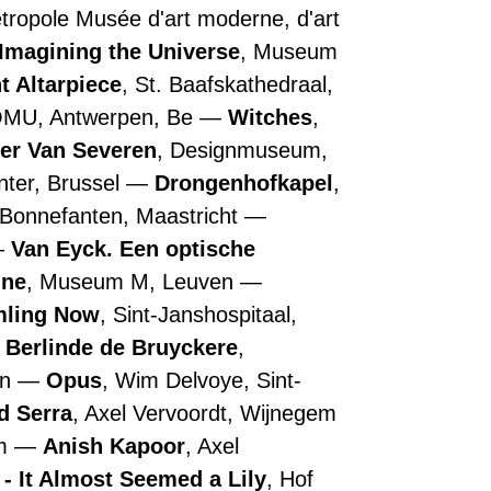
Métropole Musée d'art moderne, d'art
Imagining the Universe
, Museum
t Altarpiece
, St. Baafskathedraal,
OMU, Antwerpen, Be
Witches
,
ler Van Severen
, Designmuseum,
nter, Brussel
Drongenhofkapel
,
 Bonnefanten, Maastricht
Van Eyck. Een optische
nne
, Museum M, Leuven
ling Now
, Sint-Janshospitaal,
Berlinde de Bruyckere
,
en
Opus
, Wim Delvoye, Sint-
d Serra
, Axel Vervoordt, Wijnegem
em
Anish Kapoor
, Axel
- It Almost Seemed a Lily
, Hof