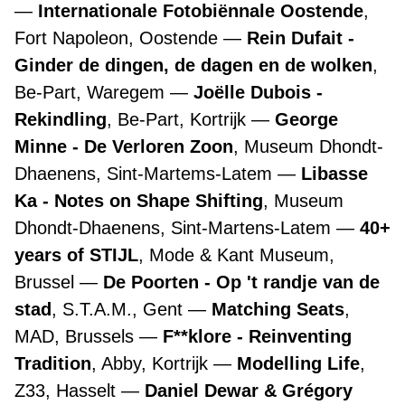
Internationale Fotobiënnale Oostende
,
Fort Napoleon, Oostende
Rein Dufait -
Ginder de dingen, de dagen en de wolken
,
Be-Part, Waregem
Joëlle Dubois -
Rekindling
, Be-Part, Kortrijk
George
Minne - De Verloren Zoon
, Museum Dhondt-
Dhaenens, Sint-Martems-Latem
Libasse
Ka - Notes on Shape Shifting
, Museum
Dhondt-Dhaenens, Sint-Martens-Latem
40+
years of STIJL
, Mode & Kant Museum,
Brussel
De Poorten - Op 't randje van de
stad
, S.T.A.M., Gent
Matching Seats
,
MAD, Brussels
F**klore - Reinventing
Tradition
, Abby, Kortrijk
Modelling Life
,
Z33, Hasselt
Daniel Dewar & Grégory