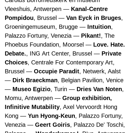
Carolus Borromeuskerk en museum
Vleeshuis, Antwerpen
Kanal-Centre
Pompidou
, Brussel
Van Eyck in Bruges
,
Groeningemuseum, Brugge
Intuition
,
Palazzo Fortuny, Venezia
Pikant!
, The
Phoebus Foundation, Moorsel
Love. Hate.
Debate.
, ING Art Center, Brussel
Private
Choices
, Centrale For Contemporary Art,
Brussel
Occupie Paradit
, Netwerk, Aalst
Dirk Braeckman
, Belgian Pavilion, Venice
Museo Egizio
, Turin
Dries Van Noten
,
Momu, Antwerpen
Group exhibition,
Infinitive Mutability
, Axel Vervoordt Hong
Kong
Yun Hyong-Keun
, Palazzo Fortuny,
Venezia
Geert Goiris
, Palazzo De' Toschi,