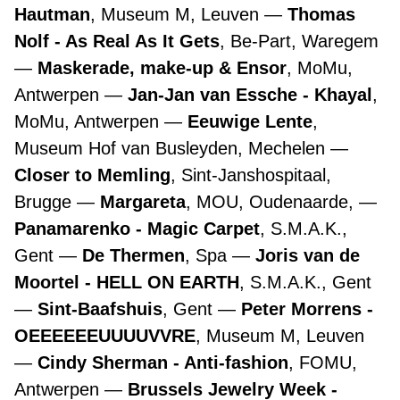
Hautman
, Museum M, Leuven
Thomas
Nolf - As Real As It Gets
, Be-Part, Waregem
Maskerade, make-up & Ensor
, MoMu,
Antwerpen
Jan-Jan van Essche - Khayal
,
MoMu, Antwerpen
Eeuwige Lente
,
Museum Hof van Busleyden, Mechelen
Closer to Memling
, Sint-Janshospitaal,
Brugge
Margareta
, MOU, Oudenaarde,
Panamarenko - Magic Carpet
, S.M.A.K.,
Gent
De Thermen
, Spa
Joris van de
Moortel - HELL ON EARTH
, S.M.A.K., Gent
Sint-Baafshuis
, Gent
Peter Morrens -
OEEEEEEUUUUVVRE
, Museum M, Leuven
Cindy Sherman - Anti-fashion
, FOMU,
Antwerpen
Brussels Jewelry Week -