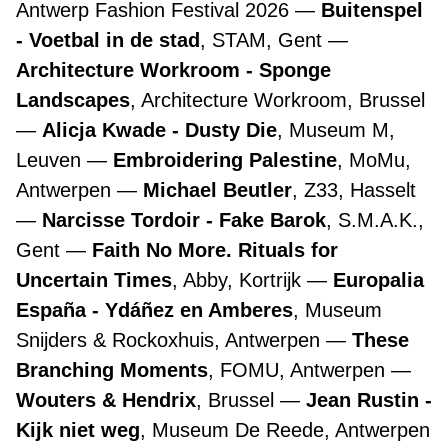
Antwerp Fashion Festival 2026
Buitenspel
- Voetbal in de stad
, STAM, Gent
Architecture Workroom - Sponge
Landscapes
, Architecture Workroom, Brussel
Alicja Kwade - Dusty Die
, Museum M,
Leuven
Embroidering Palestine
, MoMu,
Antwerpen
Michael Beutler
, Z33, Hasselt
Narcisse Tordoir - Fake Barok
, S.M.A.K.,
Gent
Faith No More. Rituals for
Uncertain Times
, Abby, Kortrijk
Europalia
España - Ydáñez en Amberes
, Museum
Snijders & Rockoxhuis, Antwerpen
These
Branching Moments
, FOMU, Antwerpen
Wouters & Hendrix
, Brussel
Jean Rustin -
Kijk niet weg
, Museum De Reede, Antwerpen