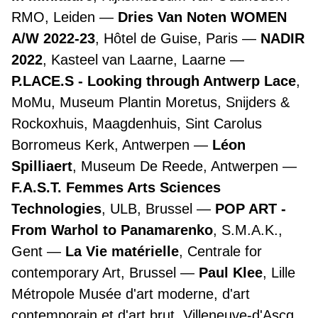
RMO, Leiden
Dries Van Noten WOMEN
A/W 2022-23
, Hôtel de Guise, Paris
NADIR
2022
, Kasteel van Laarne, Laarne
P.LACE.S - Looking through Antwerp Lace
,
MoMu, Museum Plantin Moretus, Snijders &
Rockoxhuis, Maagdenhuis, Sint Carolus
Borromeus Kerk, Antwerpen
Léon
Spilliaert
, Museum De Reede, Antwerpen
F.A.S.T. Femmes Arts Sciences
Technologies
, ULB, Brussel
POP ART -
From Warhol to Panamarenko
, S.M.A.K.,
Gent
La Vie matérielle
, Centrale for
contemporary Art, Brussel
Paul Klee
, Lille
Métropole Musée d'art moderne, d'art
contemporain et d'art brut, Villeneuve-d'Ascq