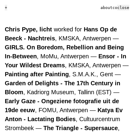
+
about
contact
close
Chris Pype, licht
worked for
Hans Op de
Beeck - Nachtreis
, KMSKA, Antwerpen
GIRLS. On Boredom, Rebellion and Being
In-Between
, MoMu, Antwerpen
Ensor - In
Your Wildest Dreams
, KMSKA, Antwerpen
Painting after Painting
, S.M.A.K., Gent
Garden of Delights - The 17th Century in
Bloom
, Kadriorg Museum, Tallinn (EST)
Early Gaze - Ongeziene fotografie uit de
19de eeuw
, FOMU, Antwerpen
Katya Ev
Anton - Lactating Bodies
, Cultuurcentrum
Strombeek
The Triangle - Supersauce
,