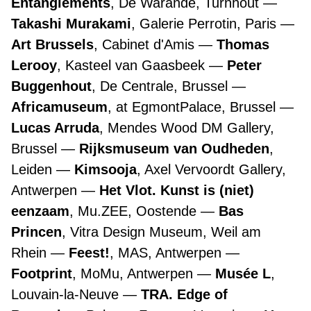
Entanglements
, De Warande, Turnhout
Takashi Murakami
, Galerie Perrotin, Paris
Art Brussels
, Cabinet d'Amis
Thomas
Lerooy
, Kasteel van Gaasbeek
Peter
Buggenhout
, De Centrale, Brussel
Africamuseum
, at EgmontPalace, Brussel
Lucas Arruda
, Mendes Wood DM Gallery,
Brussel
Rijksmuseum van Oudheden
,
Leiden
Kimsooja
, Axel Vervoordt Gallery,
Antwerpen
Het Vlot. Kunst is (niet)
eenzaam
, Mu.ZEE, Oostende
Bas
Princen
, Vitra Design Museum, Weil am
Rhein
Feest!
, MAS, Antwerpen
Footprint
, MoMu, Antwerpen
Musée L
,
Louvain-la-Neuve
TRA. Edge of