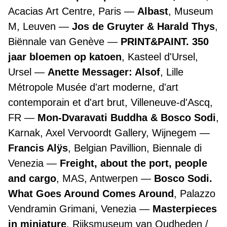
Acacias Art Centre, Paris
Albast
, Museum
M, Leuven
Jos de Gruyter & Harald Thys
,
Biënnale van Genève
PRINT&PAINT. 350
jaar bloemen op katoen
, Kasteel d'Ursel,
Ursel
Anette Messager: Alsof
, Lille
Métropole Musée d'art moderne, d'art
contemporain et d'art brut, Villeneuve-d'Ascq,
FR
Mon-Dvaravati Buddha & Bosco Sodi
,
Karnak, Axel Vervoordt Gallery, Wijnegem
Francis Alÿs
, Belgian Pavillion, Biennale di
Venezia
Freight, about the port, people
and cargo
, MAS, Antwerpen
Bosco Sodi.
What Goes Around Comes Around
, Palazzo
Vendramin Grimani, Venezia
Masterpieces
in miniature
, Rijksmuseum van Oudheden /