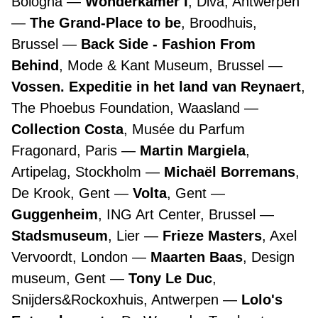
Bologna
Wonderkamer I
, Diva, Antwerpen
The Grand-Place to be
, Broodhuis,
Brussel
Back Side - Fashion From
Behind
, Mode & Kant Museum, Brussel
Vossen. Expeditie in het land van Reynaert
,
The Phoebus Foundation, Waasland
Collection Costa
, Musée du Parfum
Fragonard, Paris
Martin Margiela
,
Artipelag, Stockholm
Michaël Borremans
,
De Krook, Gent
Volta
, Gent
Guggenheim
, ING Art Center, Brussel
Stadsmuseum
, Lier
Frieze Masters
, Axel
Vervoordt, London
Maarten Baas
, Design
museum, Gent
Tony Le Duc
,
Snijders&Rockoxhuis, Antwerpen
Lolo's