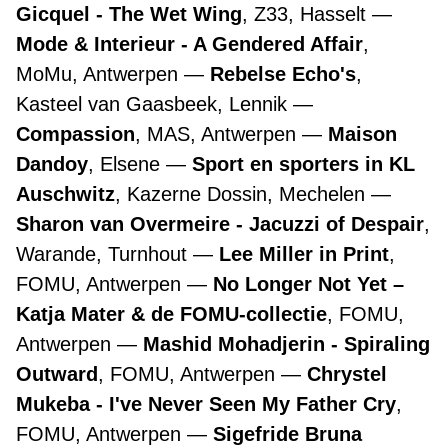
Gicquel - The Wet Wing
, Z33, Hasselt
Mode & Interieur - A Gendered Affair
,
MoMu, Antwerpen
Rebelse Echo's
,
Kasteel van Gaasbeek, Lennik
Compassion
, MAS, Antwerpen
Maison
Dandoy
, Elsene
Sport en sporters in KL
Auschwitz
, Kazerne Dossin, Mechelen
Sharon van Overmeire - Jacuzzi of Despair
,
Warande, Turnhout
Lee Miller in Print
,
FOMU, Antwerpen
No Longer Not Yet –
Katja Mater & de FOMU-collectie
, FOMU,
Antwerpen
Mashid Mohadjerin - Spiraling
Outward
, FOMU, Antwerpen
Chrystel
Mukeba - I've Never Seen My Father Cry
,
FOMU, Antwerpen
Sigefride Bruna