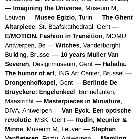
Imagining the Universe
, Museum M,
Leuven
Museo Egizio
, Turin
The Ghent
Altarpiece
, St. Baafskathedraal, Gent
E/MOTION. Fashion in Transition
, MOMU,
Antwerpen, Be
Witches
, Vanderborght
Building, Brussel
10 years Muller Van
Severen
, Designmuseum, Gent
Hahaha.
The humor of art
, ING Art Center, Brussel
Drongenhofkapel
, Gent
Berlinde De
Bruyckere: Engelenkeel
, Bonnefanten,
Maastricht
Masterpieces in Miniature
,
DIVA, Antwerpen
Van Eyck. Een optische
revolutie
, MSK, Gent
Rodin, Meunier &
Minne
, Museum M, Leuven
Stephan
Vanfleteren
, Fomu, Antwerpen
Memling