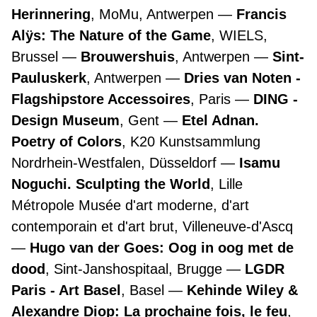
Herinnering
, MoMu, Antwerpen
Francis
Alÿs: The Nature of the Game
, WIELS,
Brussel
Brouwershuis
, Antwerpen
Sint-
Pauluskerk
, Antwerpen
Dries van Noten -
Flagshipstore Accessoires
, Paris
DING -
Design Museum
, Gent
Etel Adnan.
Poetry of Colors
, K20 Kunstsammlung
Nordrhein-Westfalen, Düsseldorf
Isamu
Noguchi. Sculpting the World
, Lille
Métropole Musée d'art moderne, d'art
contemporain et d'art brut, Villeneuve-d'Ascq
Hugo van der Goes: Oog in oog met de
dood
, Sint-Janshospitaal, Brugge
LGDR
Paris - Art Basel
, Basel
Kehinde Wiley &
Alexandre Diop: La prochaine fois, le feu
,