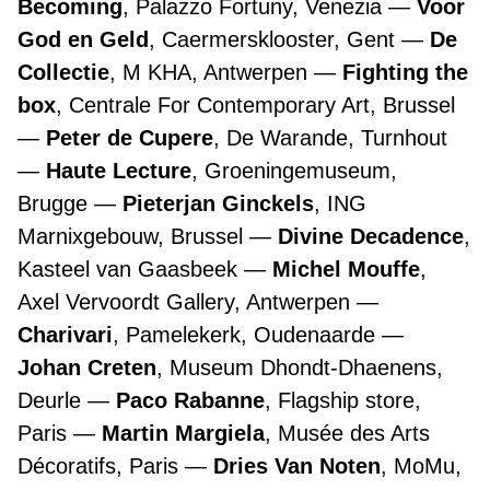
Becoming
, Palazzo Fortuny, Venezia
Voor
God en Geld
, Caermersklooster, Gent
De
Collectie
, M KHA, Antwerpen
Fighting the
box
, Centrale For Contemporary Art, Brussel
Peter de Cupere
, De Warande, Turnhout
Haute Lecture
, Groeningemuseum,
Brugge
Pieterjan Ginckels
, ING
Marnixgebouw, Brussel
Divine Decadence
,
Kasteel van Gaasbeek
Michel Mouffe
,
Axel Vervoordt Gallery, Antwerpen
Charivari
, Pamelekerk, Oudenaarde
Johan Creten
, Museum Dhondt-Dhaenens,
Deurle
Paco Rabanne
, Flagship store,
Paris
Martin Margiela
, Musée des Arts
Décoratifs, Paris
Dries Van Noten
, MoMu,