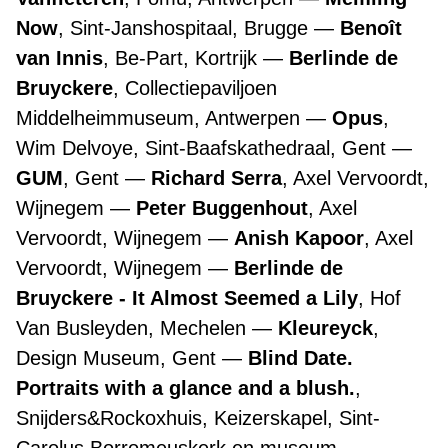
Now
, Sint-Janshospitaal, Brugge
Benoît
van Innis
, Be-Part, Kortrijk
Berlinde de
Bruyckere
, Collectiepaviljoen
Middelheimmuseum, Antwerpen
Opus
,
Wim Delvoye, Sint-Baafskathedraal, Gent
GUM
, Gent
Richard Serra
, Axel Vervoordt,
Wijnegem
Peter Buggenhout
, Axel
Vervoordt, Wijnegem
Anish Kapoor
, Axel
Vervoordt, Wijnegem
Berlinde de
Bruyckere - It Almost Seemed a Lily
, Hof
Van Busleyden, Mechelen
Kleureyck
,
Design Museum, Gent
Blind Date.
Portraits with a glance and a blush.
,
Snijders&Rockoxhuis, Keizerskapel, Sint-