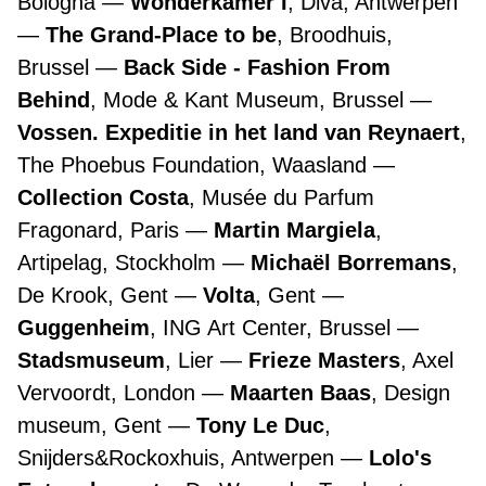
Bologna
Wonderkamer I
, Diva, Antwerpen
The Grand-Place to be
, Broodhuis,
Brussel
Back Side - Fashion From
Behind
, Mode & Kant Museum, Brussel
Vossen. Expeditie in het land van Reynaert
,
The Phoebus Foundation, Waasland
Collection Costa
, Musée du Parfum
Fragonard, Paris
Martin Margiela
,
Artipelag, Stockholm
Michaël Borremans
,
De Krook, Gent
Volta
, Gent
Guggenheim
, ING Art Center, Brussel
Stadsmuseum
, Lier
Frieze Masters
, Axel
Vervoordt, London
Maarten Baas
, Design
museum, Gent
Tony Le Duc
,
Snijders&Rockoxhuis, Antwerpen
Lolo's