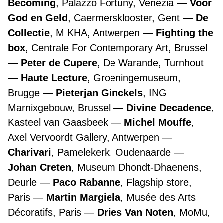
Becoming
, Palazzo Fortuny, Venezia
Voor
God en Geld
, Caermersklooster, Gent
De
Collectie
, M KHA, Antwerpen
Fighting the
box
, Centrale For Contemporary Art, Brussel
Peter de Cupere
, De Warande, Turnhout
Haute Lecture
, Groeningemuseum,
Brugge
Pieterjan Ginckels
, ING
Marnixgebouw, Brussel
Divine Decadence
,
Kasteel van Gaasbeek
Michel Mouffe
,
Axel Vervoordt Gallery, Antwerpen
Charivari
, Pamelekerk, Oudenaarde
Johan Creten
, Museum Dhondt-Dhaenens,
Deurle
Paco Rabanne
, Flagship store,
Paris
Martin Margiela
, Musée des Arts
Décoratifs, Paris
Dries Van Noten
, MoMu,