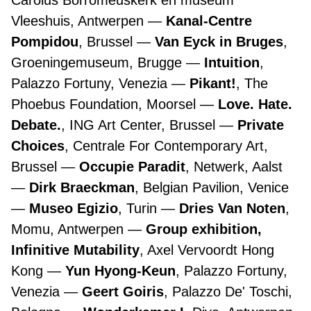
Carolus Borromeuskerk en museum
Vleeshuis, Antwerpen
Kanal-Centre
Pompidou
, Brussel
Van Eyck in Bruges
,
Groeningemuseum, Brugge
Intuition
,
Palazzo Fortuny, Venezia
Pikant!
, The
Phoebus Foundation, Moorsel
Love. Hate.
Debate.
, ING Art Center, Brussel
Private
Choices
, Centrale For Contemporary Art,
Brussel
Occupie Paradit
, Netwerk, Aalst
Dirk Braeckman
, Belgian Pavilion, Venice
Museo Egizio
, Turin
Dries Van Noten
,
Momu, Antwerpen
Group exhibition,
Infinitive Mutability
, Axel Vervoordt Hong
Kong
Yun Hyong-Keun
, Palazzo Fortuny,
Venezia
Geert Goiris
, Palazzo De' Toschi,