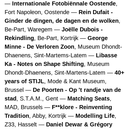
Internationale Fotobiënnale Oostende
,
Fort Napoleon, Oostende
Rein Dufait -
Ginder de dingen, de dagen en de wolken
,
Be-Part, Waregem
Joëlle Dubois -
Rekindling
, Be-Part, Kortrijk
George
Minne - De Verloren Zoon
, Museum Dhondt-
Dhaenens, Sint-Martems-Latem
Libasse
Ka - Notes on Shape Shifting
, Museum
Dhondt-Dhaenens, Sint-Martens-Latem
40+
years of STIJL
, Mode & Kant Museum,
Brussel
De Poorten - Op 't randje van de
stad
, S.T.A.M., Gent
Matching Seats
,
MAD, Brussels
F**klore - Reinventing
Tradition
, Abby, Kortrijk
Modelling Life
,
Z33, Hasselt
Daniel Dewar & Grégory