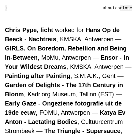
+
about
contact
close
Chris Pype, licht
worked for
Hans Op de
Beeck - Nachtreis
, KMSKA, Antwerpen
GIRLS. On Boredom, Rebellion and Being
In-Between
, MoMu, Antwerpen
Ensor - In
Your Wildest Dreams
, KMSKA, Antwerpen
Painting after Painting
, S.M.A.K., Gent
Garden of Delights - The 17th Century in
Bloom
, Kadriorg Museum, Tallinn (EST)
Early Gaze - Ongeziene fotografie uit de
19de eeuw
, FOMU, Antwerpen
Katya Ev
Anton - Lactating Bodies
, Cultuurcentrum
Strombeek
The Triangle - Supersauce
,