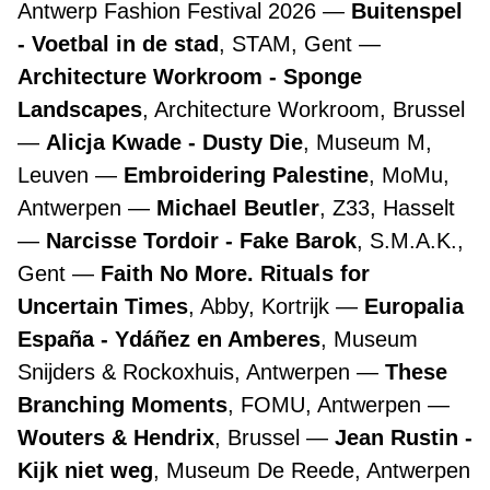
Antwerp Fashion Festival 2026
Buitenspel
- Voetbal in de stad
, STAM, Gent
Architecture Workroom - Sponge
Landscapes
, Architecture Workroom, Brussel
Alicja Kwade - Dusty Die
, Museum M,
Leuven
Embroidering Palestine
, MoMu,
Antwerpen
Michael Beutler
, Z33, Hasselt
Narcisse Tordoir - Fake Barok
, S.M.A.K.,
Gent
Faith No More. Rituals for
Uncertain Times
, Abby, Kortrijk
Europalia
España - Ydáñez en Amberes
, Museum
Snijders & Rockoxhuis, Antwerpen
These
Branching Moments
, FOMU, Antwerpen
Wouters & Hendrix
, Brussel
Jean Rustin -
Kijk niet weg
, Museum De Reede, Antwerpen