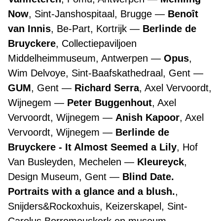
Now
, Sint-Janshospitaal, Brugge
Benoît
van Innis
, Be-Part, Kortrijk
Berlinde de
Bruyckere
, Collectiepaviljoen
Middelheimmuseum, Antwerpen
Opus
,
Wim Delvoye, Sint-Baafskathedraal, Gent
GUM
, Gent
Richard Serra
, Axel Vervoordt,
Wijnegem
Peter Buggenhout
, Axel
Vervoordt, Wijnegem
Anish Kapoor
, Axel
Vervoordt, Wijnegem
Berlinde de
Bruyckere - It Almost Seemed a Lily
, Hof
Van Busleyden, Mechelen
Kleureyck
,
Design Museum, Gent
Blind Date.
Portraits with a glance and a blush.
,
Snijders&Rockoxhuis, Keizerskapel, Sint-