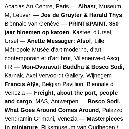
Acacias Art Centre, Paris
Albast
, Museum
M, Leuven
Jos de Gruyter & Harald Thys
,
Biënnale van Genève
PRINT&PAINT. 350
jaar bloemen op katoen
, Kasteel d'Ursel,
Ursel
Anette Messager: Alsof
, Lille
Métropole Musée d'art moderne, d'art
contemporain et d'art brut, Villeneuve-d'Ascq,
FR
Mon-Dvaravati Buddha & Bosco Sodi
,
Karnak, Axel Vervoordt Gallery, Wijnegem
Francis Alÿs
, Belgian Pavillion, Biennale di
Venezia
Freight, about the port, people
and cargo
, MAS, Antwerpen
Bosco Sodi.
What Goes Around Comes Around
, Palazzo
Vendramin Grimani, Venezia
Masterpieces
in miniature
, Rijksmuseum van Oudheden /