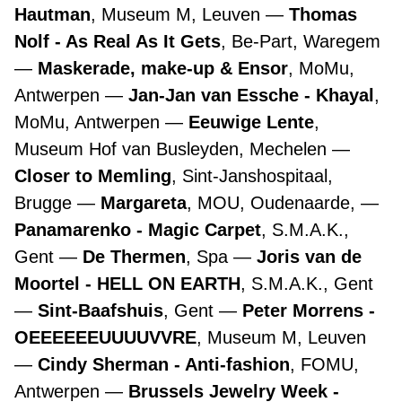
Hautman
, Museum M, Leuven
Thomas
Nolf - As Real As It Gets
, Be-Part, Waregem
Maskerade, make-up & Ensor
, MoMu,
Antwerpen
Jan-Jan van Essche - Khayal
,
MoMu, Antwerpen
Eeuwige Lente
,
Museum Hof van Busleyden, Mechelen
Closer to Memling
, Sint-Janshospitaal,
Brugge
Margareta
, MOU, Oudenaarde,
Panamarenko - Magic Carpet
, S.M.A.K.,
Gent
De Thermen
, Spa
Joris van de
Moortel - HELL ON EARTH
, S.M.A.K., Gent
Sint-Baafshuis
, Gent
Peter Morrens -
OEEEEEEUUUUVVRE
, Museum M, Leuven
Cindy Sherman - Anti-fashion
, FOMU,
Antwerpen
Brussels Jewelry Week -