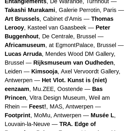
Entanglements
, De Warande, Turnhout
Takashi Murakami
, Galerie Perrotin, Paris
Art Brussels
, Cabinet d'Amis
Thomas
Lerooy
, Kasteel van Gaasbeek
Peter
Buggenhout
, De Centrale, Brussel
Africamuseum
, at EgmontPalace, Brussel
Lucas Arruda
, Mendes Wood DM Gallery,
Brussel
Rijksmuseum van Oudheden
,
Leiden
Kimsooja
, Axel Vervoordt Gallery,
Antwerpen
Het Vlot. Kunst is (niet)
eenzaam
, Mu.ZEE, Oostende
Bas
Princen
, Vitra Design Museum, Weil am
Rhein
Feest!
, MAS, Antwerpen
Footprint
, MoMu, Antwerpen
Musée L
,
Louvain-la-Neuve
TRA. Edge of