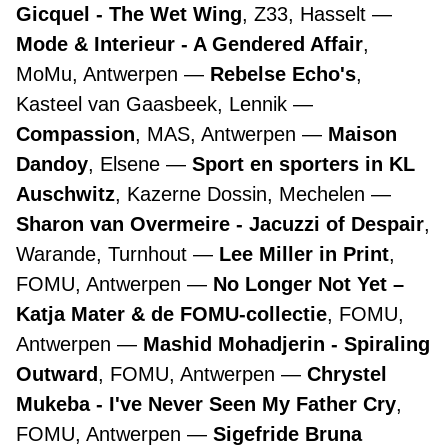
Gicquel - The Wet Wing
, Z33, Hasselt
Mode & Interieur - A Gendered Affair
,
MoMu, Antwerpen
Rebelse Echo's
,
Kasteel van Gaasbeek, Lennik
Compassion
, MAS, Antwerpen
Maison
Dandoy
, Elsene
Sport en sporters in KL
Auschwitz
, Kazerne Dossin, Mechelen
Sharon van Overmeire - Jacuzzi of Despair
,
Warande, Turnhout
Lee Miller in Print
,
FOMU, Antwerpen
No Longer Not Yet –
Katja Mater & de FOMU-collectie
, FOMU,
Antwerpen
Mashid Mohadjerin - Spiraling
Outward
, FOMU, Antwerpen
Chrystel
Mukeba - I've Never Seen My Father Cry
,
FOMU, Antwerpen
Sigefride Bruna