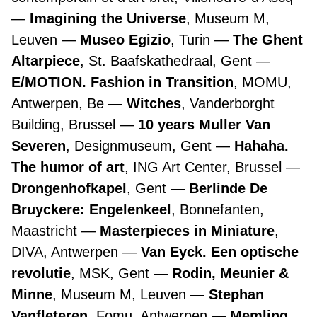
Imagining the Universe
, Museum M,
Leuven
Museo Egizio
, Turin
The Ghent
Altarpiece
, St. Baafskathedraal, Gent
E/MOTION. Fashion in Transition
, MOMU,
Antwerpen, Be
Witches
, Vanderborght
Building, Brussel
10 years Muller Van
Severen
, Designmuseum, Gent
Hahaha.
The humor of art
, ING Art Center, Brussel
Drongenhofkapel
, Gent
Berlinde De
Bruyckere: Engelenkeel
, Bonnefanten,
Maastricht
Masterpieces in Miniature
,
DIVA, Antwerpen
Van Eyck. Een optische
revolutie
, MSK, Gent
Rodin, Meunier &
Minne
, Museum M, Leuven
Stephan
Vanfleteren
, Fomu, Antwerpen
Memling