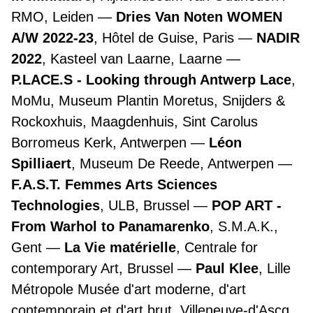
RMO, Leiden
Dries Van Noten WOMEN
A/W 2022-23
, Hôtel de Guise, Paris
NADIR
2022
, Kasteel van Laarne, Laarne
P.LACE.S - Looking through Antwerp Lace
,
MoMu, Museum Plantin Moretus, Snijders &
Rockoxhuis, Maagdenhuis, Sint Carolus
Borromeus Kerk, Antwerpen
Léon
Spilliaert
, Museum De Reede, Antwerpen
F.A.S.T. Femmes Arts Sciences
Technologies
, ULB, Brussel
POP ART -
From Warhol to Panamarenko
, S.M.A.K.,
Gent
La Vie matérielle
, Centrale for
contemporary Art, Brussel
Paul Klee
, Lille
Métropole Musée d'art moderne, d'art
contemporain et d'art brut, Villeneuve-d'Ascq