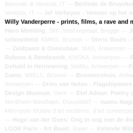
Biennale di Venezia, IT
Berlinde de Bruyckere
Venezia, IT
Jef Verheyen - Venster op het 
Willy Vanderperre - prints, films, a rave and 
Hans Memling
, Sint-Janshospitaal, Brugge
J
schoonheid
, KMKG, Brussel
Dieric Bouts 
Zeldzaam & Onmisbaar
, MAS, Antwerpen
Rubens & Rembrandt
, KMSKA, Antwerpen
Gehuld In Herinnering
, MoMu, Antwerpen
F
Game
, WIELS, Brussel
Brouwershuis
, Ant
Antwerpen
Dries van Noten - Flagshipstor
Design Museum
, Gent
Etel Adnan. Poetry 
Nordrhein-Westfalen, Düsseldorf
Isamu Nogu
Métropole Musée d'art moderne, d'art contempora
Hugo van der Goes: Oog in oog met de d
LGDR Paris - Art Basel
, Basel
Kehinde Wile