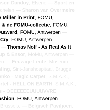
ison Dandoy
, Elsene
Sport en
echelen
Sharon van Overmeire
 Miller in Print
, FOMU,
r & de FOMU-collectie
, FOMU,
Outward
, FOMU, Antwerpen
 Cry
, FOMU, Antwerpen
n
Thomas Nolf - As Real As It
up & Ensor
, MoMu, Antwerpen
pen
Eeuwige Lente
, Museum
ling
, Sint-Janshospitaal, Brugge
nko - Magic Carpet
, S.M.A.K.,
ortel - HELL ON EARTH
, S.M.A.K.,
ns - OEEEEEEUUUUVVRE
,
ashion
, FOMU, Antwerpen
 Brussels,
Belgisch Paviljoen
,