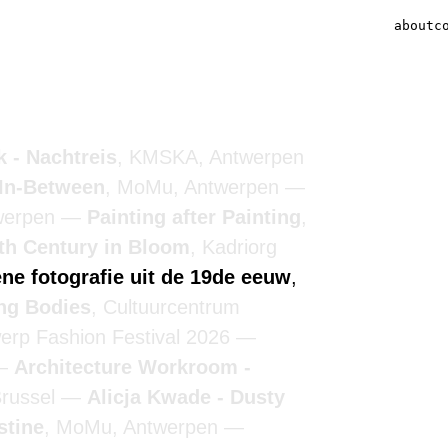
about
c
 - Nachtreis
, KMSKA, Antwerpen
 In-Between
, MoMu, Antwerpen
werpen
Painting after Painting
,
7th Century in Bloom
, Kadriorg
ne fotografie uit de 19de eeuw
,
ing Bodies
, Cultuurcentrum
werp Fashion Festival 2026
Architecture Workroom -
Brussel
Alicja Kwade - Dusty
stine
, MoMu, Antwerpen