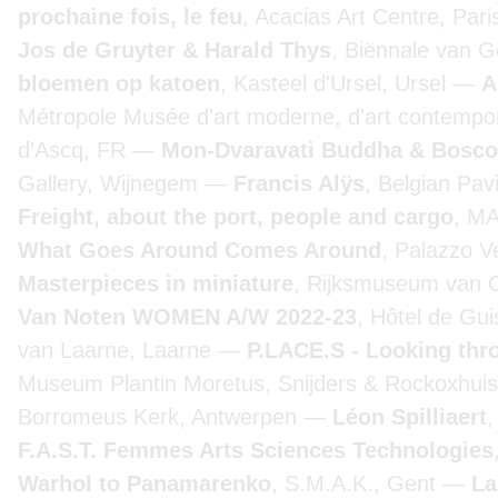
prochaine fois, le feu
, Acacias Art Centre, Par
Jos de Gruyter & Harald Thys
, Biënnale van 
bloemen op katoen
, Kasteel d'Ursel, Ursel
A
Métropole Musée d'art moderne, d'art contemporai
d'Ascq, FR
Mon-Dvaravati Buddha & Bosco
Gallery, Wijnegem
Francis Alÿs
, Belgian Pav
Freight, about the port, people and cargo
, M
What Goes Around Comes Around
, Palazzo 
Masterpieces in miniature
, Rijksmuseum van
Van Noten WOMEN A/W 2022-23
, Hôtel de Gui
van Laarne, Laarne
P.LACE.S - Looking th
Museum Plantin Moretus, Snijders & Rockoxhuis
Borromeus Kerk, Antwerpen
Léon Spilliaert
F.A.S.T. Femmes Arts Sciences Technologies
Warhol to Panamarenko
, S.M.A.K., Gent
La