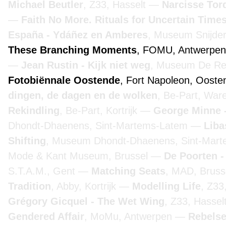
Michael Beutler
, Z33, Hasselt
Narcisse Tor
Faith No More. Rituals for Uncertain Time
España - Ydáñez en Amberes
, Museum Snijde
These Branching Moments
, FOMU, Antwerpe
Jean Rustin - Kijk niet weg
, Museum De Re
Fotobiënnale Oostende
, Fort Napoleon, Oost
dingen, de dagen en de wolken
, Be-Part, Wa
Rekindling
, Be-Part, Kortrijk
George Minne -
Dhondt-Dhaenens, Sint-Martems-Latem
Liba
Shifting
, Museum Dhondt-Dhaenens, Sint-Mar
Mode & Kant Museum, Brussel
De Poorten -
S.T.A.M., Gent
Matching Seats
, MAD, Bruss
Tradition
, Abby, Kortrijk
Modelling Life
, Z33
Grégory Gicquel - The Wet Wing
, Z33, Hassel
Gendered Affair
, MoMu, Antwerpen
Rebelse