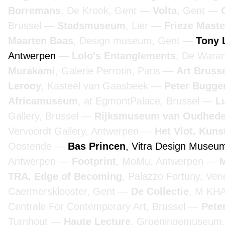
Borremans
, De Krook, Gent
Volta
, Gent
Brussel
Stadsmuseum
, Lier
Frieze Maste
Maarten Baas
, Design museum, Gent
Tony 
Antwerpen
Lolo's Entanglements
, De Wara
Murakami
, Galerie Perrotin, Paris
Art Bruss
Lerooy
, Kasteel van Gaasbeek
Peter Bugge
Africamuseum
, at EgmontPalace, Brussel
L
Gallery, Brussel
Rijksmuseum van Oudhed
Vervoordt Gallery, Antwerpen
Het Vlot. Kuns
Oostende
Bas Princen
, Vitra Design Museu
Antwerpen
Footprint
, MoMu, Antwerpen
TRA. Edge of Becoming
, Palazzo Fortuny, Ve
Caermersklooster, Gent
De Collectie
, M KH
Centrale For Contemporary Art, Brussel
Pete
Turnhout
Haute Lecture
, Groeningemuseum