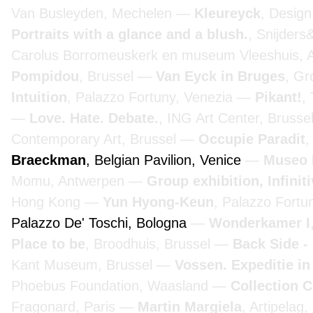
Van Busleyden, Mechelen
Kleureyck
, Desig
Portraits with a glance and a blush.
, Snijders
Carolus Borromeuskerk en museum Vleeshuis,
Pompidou
, Brussel
Van Eyck in Bruges
, G
Intuition
, Palazzo Fortuny, Venezia
Pikant!
,
Love. Hate. Debate.
, ING Art Center, Brusse
Contemporary Art, Brussel
Occupie Paradit
,
Braeckman
, Belgian Pavilion, Venice
Museo 
Momu, Antwerpen
Group exhibition, Infinit
Hong Kong
Yun Hyong-Keun
, Palazzo Fortu
Palazzo De' Toschi, Bologna
Wonderkamer I
Place to be
, Broodhuis, Brussel
Back Side -
Kant Museum, Brussel
Vossen. Expeditie in
Phoebus Foundation, Waasland
Collection 
Fragonard, Paris
Martin Margiela
, Artipelag