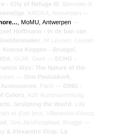
 - City of Refuge III
, Biennale di
oneindige
, KMSKA, Antwerpen
more...
, MoMU, Antwerpen
osef Hoffmann - In de ban van
- Beeldenmaker
, M Leuven, Leuven
Krasse Koppen - Bruegel,
ROA
, GUM, Gent
ECHO -
rancis Alÿs: The Nature of the
werpen
Sint-Pauluskerk
,
e Accessoires
, Paris
DING -
of Colors
, K20 Kunstsammlung
chi. Sculpting the World
, Lille
in et d'art brut, Villeneuve-d'Ascq
ood
, Sint-Janshospitaal, Brugge
y & Alexandre Diop: La