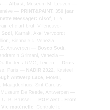
is
Albast
, Museum M, Leuven
Genève
PRINT&PAINT. 350 jaar
nette Messager: Alsof
, Lille
n et d'art brut, Villeneuve-
 Sodi
, Karnak, Axel Vervoordt
illion, Biennale di Venezia
AS, Antwerpen
Bosco Sodi.
Vendramin Grimani, Venezia
 Oudheden / RMO, Leiden
Dries
se, Paris
NADIR 2022
, Kasteel
rough Antwerp Lace
, MoMu,
, Maagdenhuis, Sint Carolus
, Museum De Reede, Antwerpen
, ULB, Brussel
POP ART - From
 Vie matérielle
, Centrale for