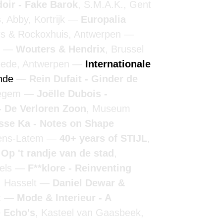
doir - Fake Barok
, S.M.A.K., Gent
s
, Abby, Kortrijk
Europalia
rs & Rockoxhuis, Antwerpen
n
Wouters & Hendrix
, Brussel
ede, Antwerpen
Internationale
ende
Rein Dufait - Ginder de
regem
Joëlle Dubois -
 De Verloren Zoon
, Museum
sse Ka - Notes on Shape
tens-Latem
40+ years of STIJL
,
 Op 't randje van de stad
,
els
F**klore - Reinventing
, Hasselt
Daniel Dewar &
t
Mode & Interieur - A
 Echo's
, Kasteel van Gaasbeek,