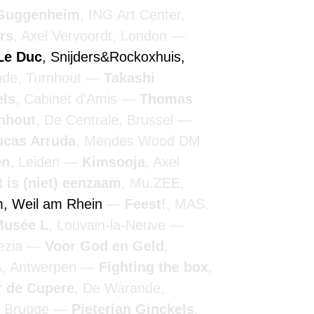
Guggenheim
, ING Art Center,
rs
, Axel Vervoordt, London
Le Duc
, Snijders&Rockoxhuis,
nde, Turnhout
Takashi
els
, Cabinet d'Amis
Thomas
nhout
, De Centrale, Brussel
ucas Arruda
, Mendes Wood DM
en
, Leiden
Kimsooja
, Axel
t is (niet) eenzaam
, Mu.ZEE,
m, Weil am Rhein
Feest!
, MAS,
Musée L
, Louvain-la-Neuve
nezia
Voor God en Geld
,
A, Antwerpen
Fighting the box
,
r de Cupere
, De Warande,
, Brugge
Pieterjan Ginckels
,