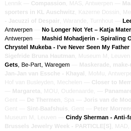
Lennik
Compassion
, MAS, Antwerpen
Ma
sporters in KL Auschwitz
, Kazerne Dossin, M
- Jacuzzi of Despair
, Warande, Turnhout
Lee
Antwerpen
No Longer Not Yet – Katja Mate
Antwerpen
Mashid Mohadjerin - Spiraling 
Chrystel Mukeba - I've Never Seen My Father
Sigefride Bruna Hautman
, Museum M, Leuve
Gets
, Be-Part, Waregem
Maskerade, make-
Jan-Jan van Essche - Khayal
, MoMu, Antwer
Hof van Busleyden, Mechelen
Closer to Mem
Margareta
, MOU, Oudenaarde,
Panamare
Gent
De Thermen
, Spa
Joris van de Mo
Gent
Sint-Baafshuis
, Gent
Peter Morre
Museum M, Leuven
Cindy Sherman - Anti-f
Brussels Jewelry Week - PARTICLE[S]
, MAD,