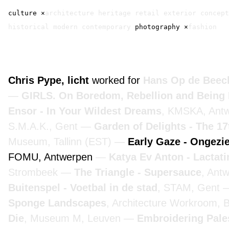
culture
×
architecture
heritage
retail
exterior
concept
historical
modern
contemporary
photography
×
fashion
Chris Pype, licht
worked for
Hans Op de Beeck
GIRLS. On Boredom, Rebellion and Being
Ensor - In Your Wildest Dreams
, KMSKA, Ant
S.M.A.K., Gent
Garden of Delights - The 1
Museum, Tallinn (EST)
Early Gaze - Ongezie
FOMU, Antwerpen
Katya Ev Anton - Lactat
Strombeek
The Triangle - Supersauce
, Ant
Buitenspel - Voetbal in de stad
, STAM, Gent
Sponge Landscapes
, Architecture Workroom, 
Die
, Museum M, Leuven
Embroidering Pale