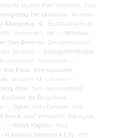
Métropole Musée d'art moderne, d'art
Imagining the Universe
, Museum
t Altarpiece
, St. Baafskathedraal,
OMU, Antwerpen, Be
Witches
,
ler Van Severen
, Designmuseum,
nter, Brussel
Drongenhofkapel
,
 Bonnefanten, Maastricht
Van Eyck. Een optische
nne
, Museum M, Leuven
ling Now
, Sint-Janshospitaal,
Berlinde de Bruyckere
,
en
Opus
, Wim Delvoye, Sint-
d Serra
, Axel Vervoordt, Wijnegem
em
Anish Kapoor
, Axel
- It Almost Seemed a Lily
, Hof