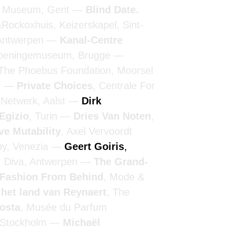
n Museum, Gent
Blind Date.
&Rockoxhuis, Keizerskapel, Sint-
 Antwerpen
Kanal-Centre
roeningemuseum, Brugge
 The Phoebus Foundation, Moorsel
l
Private Choices
, Centrale For
 Netwerk, Aalst
Dirk
Egizio
, Turin
Dries Van Noten
,
ive Mutability
, Axel Vervoordt
ny, Venezia
Geert Goiris
,
, Diva, Antwerpen
The Grand-
 Fashion From Behind
, Mode &
 het land van Reynaert
, The
Costa
, Musée du Parfum
, Stockholm
Michaël