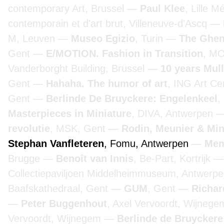
contemporary Art, Brussel
Paul Klee
, Lille 
contemporain et d'art brut, Villeneuve-d'Ascq
M, Leuven
Museo Egizio
, Turin
The Ghen
Gent
E/MOTION. Fashion in Transition
, M
Vanderborght Building, Brussel
10 years Mul
Gent
Hahaha. The humor of art
, ING Art Ce
Gent
Berlinde De Bruyckere: Engelenkeel
,
Masterpieces in Miniature
, DIVA, Antwerpen
revolutie
, MSK, Gent
Rodin, Meunier & Mi
Stephan Vanfleteren
, Fomu, Antwerpen
Mem
Brugge
Benoît van Innis
, Be-Part, Kortrijk
Collectiepaviljoen Middelheimmuseum, Antwerp
Baafskathedraal, Gent
GUM
, Gent
Richar
Peter Buggenhout
, Axel Vervoordt, Wijneg
Vervoordt, Wijnegem
Berlinde de Bruyckere 